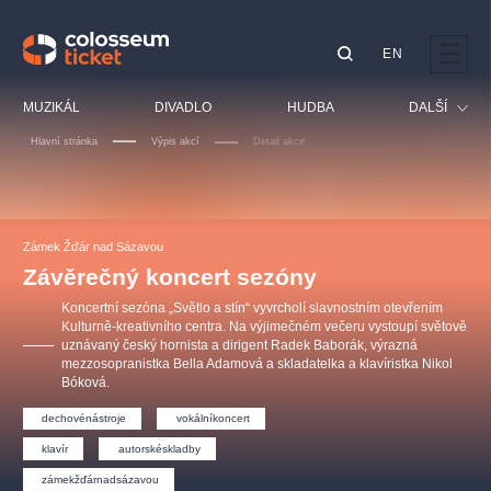
EN
Doporučujeme
MUZIKÁL
DIVADLO
HUDBA
DALŠÍ
Hlavní stránka
Výpis akcí
Detail akce
Festival
Kino
LUCIE BÍLÁ - TURNÉ
KABÁT - TURNÉ 2026
Mamma Mia!
OBYČEJNÁ HOLKA
Pro děti
Zámek Žďár nad Sázavou
Pink Panther Agency,
Kultura pod hvězdami
2026
s.r.o.
Závěrečný koncert sezóny
Prohlídky
Agentura 44, s.r.o.
Koncertní sezóna „Světlo a stín“ vyvrcholí slavnostním otevřením
Sport
Kulturně-kreativního centra. Na výjimečném večeru vystoupí světově
uznávaný český hornista a dirigent Radek Baborák, výrazná
Ostatní
mezzosopranistka Bella Adamová a skladatelka a klavíristka Nikol
Ostatní hledají
Bóková.
muzikálypraha
dechovénástroje
vokálníkoncert
klavír
autorskéskladby
Nejnavštěvovanější
zámekžďárnadsázavou