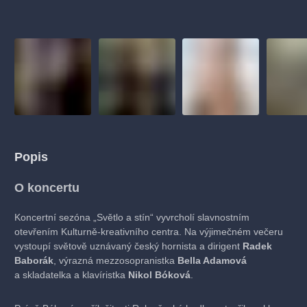
muzikálypraha
divadlopraha
sleva
klasickáhudba
filmováhudba
státníopera
rudolfinum
muzikál
národnídivadlo
činohra
Popis
O koncertu
Koncertní sezóna „Světlo a stín“ vyvrcholí slavnostním
otevřením Kulturně-kreativního centra. Na výjimečném večeru
vystoupí světově uznávaný český hornista a dirigent
Radek
Baborák
, výrazná mezzosopranistka
Bella Adamová
a skladatelka a klavíristka
Nikol Bóková
.