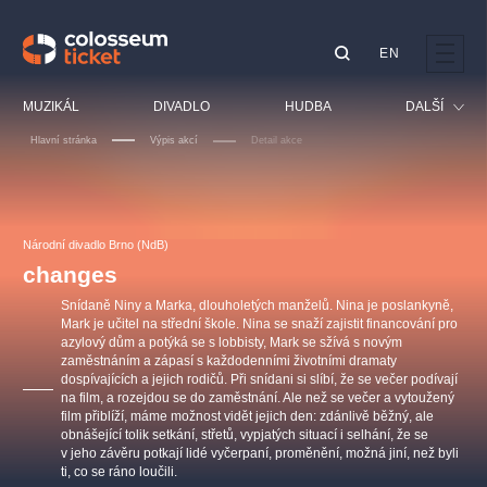
EN
Doporučujeme
MUZIKÁL
DIVADLO
HUDBA
DALŠÍ
Hlavní stránka
Výpis akcí
Detail akce
Festival
Kino
LUCIE BÍLÁ - TURNÉ
KABÁT - TURNÉ 2026
Mamma Mia!
OBYČEJNÁ HOLKA
Pro děti
Národní divadlo Brno (NdB)
Pink Panther Agency,
Kultura pod hvězdami
2026
s.r.o.
changes
Prohlídky
Agentura 44, s.r.o.
Snídaně Niny a Marka, dlouholetých manželů. Nina je poslankyně,
Sport
Mark je učitel na střední škole. Nina se snaží zajistit financování pro
azylový dům a potýká se s lobbisty, Mark se sžívá s novým
Ostatní
zaměstnáním a zápasí s každodenními životními dramaty
Ostatní hledají
dospívajících a jejich rodičů. Při snídani si slíbí, že se večer podívají
na film, a rozejdou se do zaměstnání. Ale než se večer a vytoužený
muzikálypraha
film přiblíží, máme možnost vidět jejich den: zdánlivě běžný, ale
obnášející tolik setkání, střetů, vypjatých situací i selhání, že se
v jeho závěru potkají lidé vyčerpaní, proměnění, možná jiní, než byli
Nejnavštěvovanější
ti, co se ráno loučili.