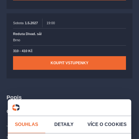
Sobota
1.5.2027
19:00
Reduta Divad. sál
Brno
310 - 410 Kč
KOUPIT VSTUPENKY
Popis
O PŘEDSTAVENÍ
SOUHLAS
DETAILY
VÍCE O COOKIES
Jeden den v životě Marka a Niny
Snídaně Niny a Marka, dlouholetých manželů. Nina je