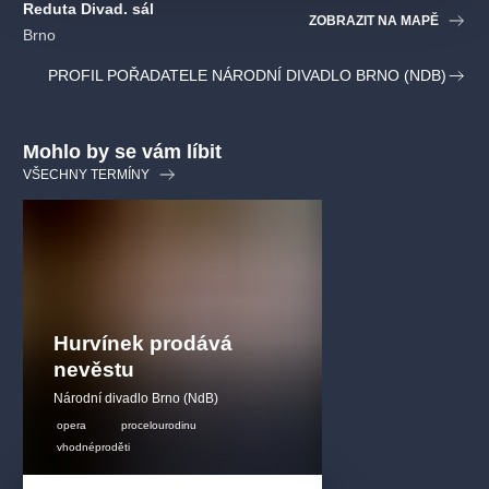
Reduta Divad. sál
Lehninerplatz, kde měla na konci roku 2024 premiéru i hra
ZOBRAZIT NA MAPĚ
changes.
Brno
PROFIL POŘADATELE NÁRODNÍ DIVADLO BRNO (NDB)
Mohlo by se vám líbit
VŠECHNY TERMÍNY
Hurvínek prodává
nevěstu
Národní divadlo Brno (NdB)
opera
procelourodinu
vhodnéproděti