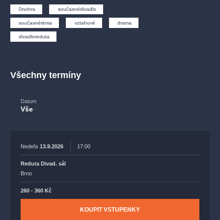
muzikálypraha
divadlopraha
sleva
klasickáhudba
činohra
současnédivadlo
filmováhudba
státníopera
rudolfinum
muzikál
současnétéma
vztahové
drama
národnídivadlo
činohra
divadloreduta
Všechny termíny
Datum
Vše
Nedeľa
13.9.2026
17:00
Reduta Divad. sál
Brno
260 - 360 Kč
KOUPIT VSTUPENKY