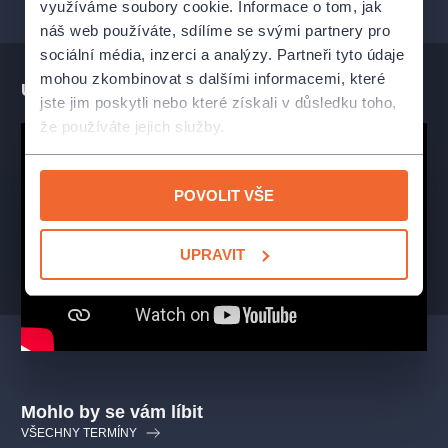
využíváme soubory cookie. Informace o tom, jak
Jan HRUŠÍNSKÝ
náš web používáte, sdílíme se svými partnery pro
Scéna:
sociální média, inzerci a analýzy. Partneři tyto údaje
Jan BALCAR
mohou zkombinovat s dalšími informacemi, které
Hudba:
Ukázka představení
Jan KUČERA
jste jim poskytli nebo které získali v důsledku toho,
Produkce:
že používáte jejich služby.
Jan HRUŠÍNSKÝ
Pohybová spolupráce:
Martin PACEK
POVOLIT VŠE
Asistentka režie:
Nikola HRKLOVÁ
Zvukový design:
UPRAVIT
Ladislav GREINER
Jan Řezníček
Role: Jeppe
Mohlo by se vám líbit
Petr Čtvrtníček
VŠECHNY TERMÍNY