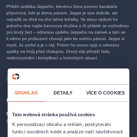
Příběh sedláka Jeppeho, kterému žena pomocí karabáče
připomíná, kdo je doma pánem. Jeppe je sice dobrák, ale
nejradši se dívá na dno lahve kořalky. Ve stavu opilosti ho
jednoho dne najde baronova družina a tři přátelé se rozhodnou
pro krutý žert – odnesou opilého Jeppeho na zámek a tam se
k němu po probuzení chovají jako ke svému pánovi. Jeppe si
myslí, že umřel a je v ráji. Potom ho znovu opijí a odnesou
zpátky na hnůj před chalupou. Drsný vtip přináší řadu
nedorozumění i komplikací a komických situací.
Premiéra v Divadle Na Jezerce:
21. 11. 2025
Délka
120
minut
ÚČINKUJÍCÍ A AUTOŘI
SOUHLAS
DETAILY
VÍCE O COOKIES
Místa
Režie:
Jan Hrušínský
Divadlo Na Jezerce
Tato webová stránka používá cookies
ZOBRAZIT NA MAPĚ
Praha
Přeložil a volně zpracoval:
K personalizaci obsahu a reklam, poskytování
Jaromír PLESKOT
funkcí sociálních médií a analýze naší návštěvnosti
PROFIL POŘADATELE DIVADLO NA JEZERCE
Režie a úprava pro DNJ: