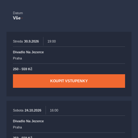
muzikálypraha
divadlopraha
sleva
klasickáhudba
filmováhudba
státníopera
rudolfinum
muzikál
Datum
Vše
národnídivadlo
činohra
Streda
30.9.2026
19:00
Divadlo Na Jezerce
Praha
250 - 559 Kč
KOUPIT VSTUPENKY
Sobota
24.10.2026
16:00
Divadlo Na Jezerce
Praha