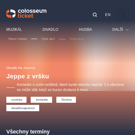
EN
Doporučujeme
MUZIKÁL
DIVADLO
HUDBA
DALŠÍ
Hlavní stránka
Výpis akcí
Detail akce
Festival
Kino
LUCIE BÍLÁ - TURNÉ
KABÁT - TURNÉ 2026
Mamma Mia!
OBYČEJNÁ HOLKA
Pro děti
Divadlo Na Jezerce
Pink Panther Agency,
Kultura pod hvězdami
2026
s.r.o.
Jeppe z vršku
Prohlídky
Agentura 44, s.r.o.
Komedie o cizím neštěstí, které byste nikomu nepřáli. Co všechno
Sport
se může stát, když se buran dostane k moci.
Ostatní
novinka
komedie
činohra
Ostatní hledají
divadlonajezerce
muzikálypraha
Nejnavštěvovanější
Všechny termíny