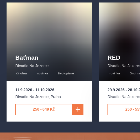
Role: Jakub, hospodský
David Suchařípa
Role: Baron, majitel panství
Kristýna Hrušínská
Baťman
RED
Role: Nila, Jeppeho žena
Divadlo Na Jezerce
Divadlo Na Jezerc
činohra
novinka
životopisné
novinka
činohr
Martin Leták
11.9.2026
-
11.10.2026
29.9.2026
-
28.10.
Role: Kristián
Divadlo Na Jezerce
,
Praha
Divadlo Na Jezerc
Ondřej Dvořák
250 - 649 Kč
250 - 55
Role: Frederik
Daniel Šváb