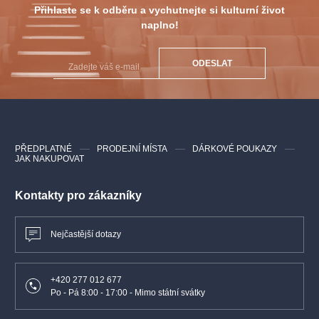
Přihlaste se k odběru a vychutnejte si kulturní život
Role: Správce zámku
naplno!
Johana Jedličková
ODESLAT
Role: Bětka, správcova žena
Děkujeme firmě AV MEDIA EVENTS za spolupráci na projekcích
v inscenaci.
PŘEDPLATNÉ
PRODEJNÍ MÍSTA
DÁRKOVÉ POUKAZY
JAK NAKUPOVAT
Děkujeme VÝCHODOČESKÉMU DIVADLU PARDUBICE za
spolupráci na kostýmní výpravě.
Kontakty pro zákazníky
Nejčastější dotazy
+420 277 012 677
Po - Pá 8:00 - 17:00 - Mimo státní svátky