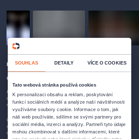
SOUHLAS
DETAILY
VÍCE O COOKIES
Popis
O inscenaci
Tato webová stránka používá cookies
Autorem první choreografie bude
Robert Bondara
, polský
K personalizaci obsahu a reklam, poskytování
choreograf, režisér, pedagog a dlouholetý tanečník Polského
funkcí sociálních médií a analýze naší návštěvnosti
národního baletu, od roku 2018 šéf baletu v Poznani.
využíváme soubory cookie. Informace o tom, jak
náš web používáte, sdílíme se svými partnery pro
Opus
Jiřího Kyliána
27’52”
z roku 2002 je věnován bývalému
sociální média, inzerci a analýzy. Partneři tyto údaje
slavnému tanečníkovi NDT Geraldu Tibbsovi, k jehož datu
mohou zkombinovat s dalšími informacemi, které
narození (20. 7. 1952) se délka i název díla vztahují. Jiří Kylián