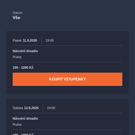
muzikálypraha
divadlopraha
sleva
klasickáhudba
filmováhudba
státníopera
rudolfinum
muzikál
Datum
Vše
národnídivadlo
činohra
Piatok
11.9.2026
19:00
Národní divadlo
Praha
190 - 1090 Kč
KOUPIT VSTUPENKY
Sobota
12.9.2026
19:00
Národní divadlo
Praha