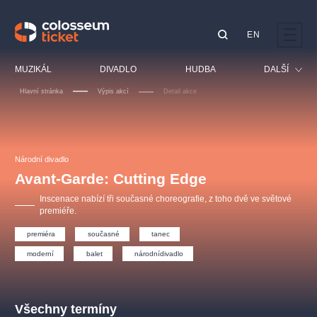
EN
Doporučujeme
MUZIKÁL
DIVADLO
HUDBA
DALŠÍ
Hlavní stránka
Výpis akcí
Detail akce
Festival
Kino
LUCIE BÍLÁ - TURNÉ
KABÁT - TURNÉ 2026
Mamma Mia!
OBYČEJNÁ HOLKA
Pro děti
Národní divadlo
Pink Panther Agency,
Kultura pod hvězdami
2026
s.r.o.
Avant-Garde: Cutting Edge
Prohlídky
Agentura 44, s.r.o.
Inscenace nabízí tři současné choreografie, z toho dvě ve světové
Sport
premiéře.
Ostatní
premiéra
současné
tanec
Ostatní hledají
moderní
balet
národnídivadlo
muzikálypraha
Nejnavštěvovanější
Všechny termíny