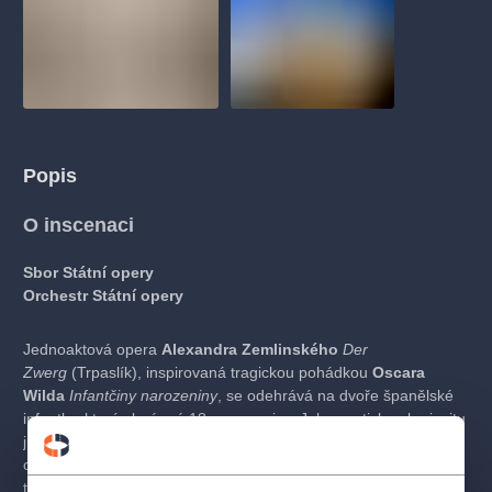
Popis
O inscenaci
Sbor Státní opery
Orchestr Státní opery
Jednoaktová opera
Alexandra Zemlinského
Der
Zwerg
(Trpaslík), inspirovaná tragickou pohádkou
Oscara
Wilda
Infantčiny narozeniny
, se odehrává na dvoře španělské
infantky, která slaví své 18. narozeniny. Jako exotickou kuriozitu
jí sultán posílá trpaslíka – bytost obdařenou citlivou duší, avšak
odsouzenou k roli pouhé zábavy. Trpaslík si není vědom své
tělesné deformace; nikdy nespatřil svůj obraz v zrcadle, a žije