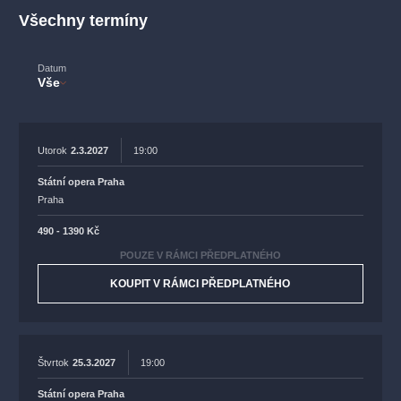
muzikálypraha
divadlopraha
sleva
klasickáhudba
Všechny termíny
filmováhudba
státníopera
rudolfinum
muzikál
národnídivadlo
činohra
Datum
Vše
Utorok
2.3.2027
19:00
Státní opera Praha
Praha
490 - 1390 Kč
POUZE V RÁMCI PŘEDPLATNÉHO
KOUPIT V RÁMCI PŘEDPLATNÉHO
Štvrtok
25.3.2027
19:00
Státní opera Praha