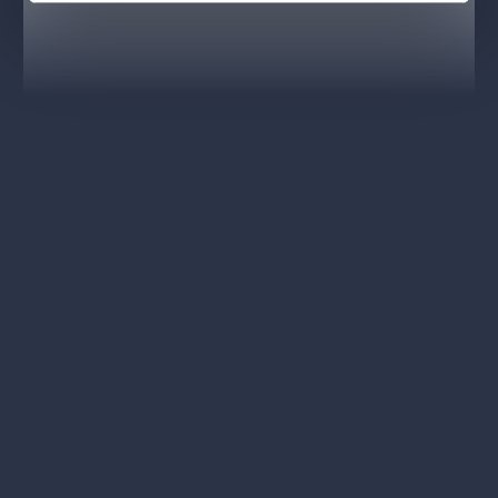
jednoaktovky,
Trpaslíka
spolu s
Florentinskou tragédií
,
nastudoval Hilary Griffiths. Nového uvedení opery
Trpaslík
se
ujme oceňovaný německý režisér
Ersan Mondtag
, osobnost
proslulá vizuálně strhujícími inscenacemi, společně s hudebním
ředitelem Státní opery
Hermannem Bäumerem
.
Koprodukce s Opera Ballet Vlaanderen
Premiéry 18. a 21. února 2027 ve Státní opeře
Účinkující
Dirigent
Hermann Bäumer, Anna Pozidis
Donna
Clara Jana Sibera
Ghita
Petra Alvarez Šimková
Don Estoban
Jiří Hájek