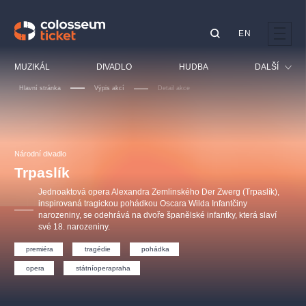
EN
Doporučujeme
MUZIKÁL
DIVADLO
HUDBA
DALŠÍ
Hlavní stránka
Výpis akcí
Detail akce
Festival
Kino
LUCIE BÍLÁ - TURNÉ
KABÁT - TURNÉ 2026
Mamma Mia!
OBYČEJNÁ HOLKA
Pro děti
Národní divadlo
Pink Panther Agency,
Kultura pod hvězdami
2026
s.r.o.
Trpaslík
Prohlídky
Agentura 44, s.r.o.
Jednoaktová opera Alexandra Zemlinského Der Zwerg (Trpaslík),
Sport
inspirovaná tragickou pohádkou Oscara Wilda Infantčiny
narozeniny, se odehrává na dvoře španělské infantky, která slaví
Ostatní
své 18. narozeniny.
Ostatní hledají
premiéra
tragédie
pohádka
muzikálypraha
opera
státníoperapraha
Nejnavštěvovanější