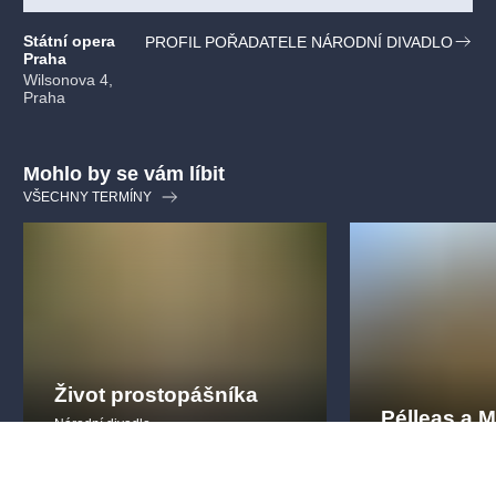
Státní opera
PROFIL POŘADATELE NÁRODNÍ DIVADLO
Praha
Wilsonova 4,
Praha
Mohlo by se vám líbit
VŠECHNY TERMÍNY
Život prostopášníka
Pélleas a 
Národní divadlo
Národní divadlo
premiéra
orchestr
igorstravinsky
premiéra
debus