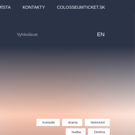
MÍSTA
KONTAKTY
COLOSSEUMTICKET.SK
EN
komedie
drama
historické
lfinu -
Love2Dance - Láska,
Filmový orchestr Praha
LDI,
tanec a sen
v Novoměstské radnici
hudba
činohra