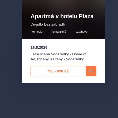
Apartmá v hotelu Plaza
Divadlo Bez zábradlí
komedie
romantické
vztahové
16.8.2026
Letní scéna Voděrádky - Home of
AV
,
Říčany u Prahy - Voděrádky
790 - 890 Kč