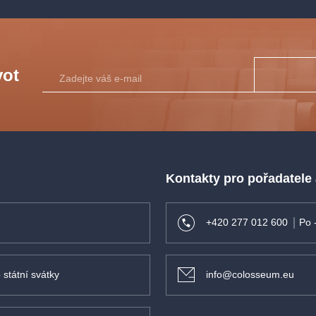
vot
Kontakty pro pořadatele
+420 277 012 600
Po 
 státní svátky
info@colosseum.eu