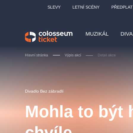
SLEVY
LETNÍ SCÉNY
PŘEDPLAT
MUZIKÁL
DIV
Hlavní stránka
Výpis akcí
Detail akce
Doporučujeme
Divadlo Bez zábradlí
Mohla to být
LUCIE BÍLÁ - TURNÉ
KA
chvíle
OBYČEJNÁ HOLKA
Pi
2026