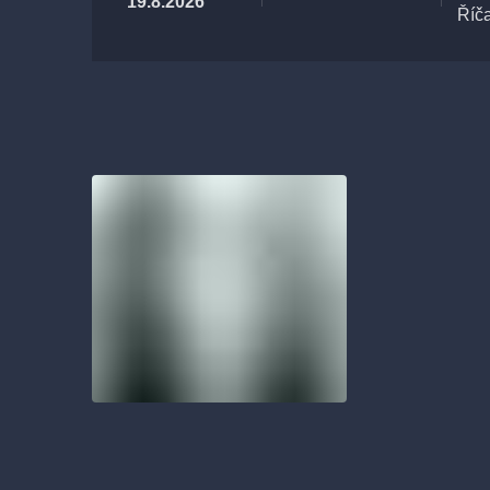
19.8.2026
Říč