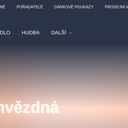
NÉ
POŘADATELÉ
DÁRKOVÉ POUKAZY
PRODEJNÍ 
ADLO
HUDBA
DALŠÍ
Festival
Kino
Pro děti
Prohlídky
Sport
 hvězdná
Ostatní
BÁT - TURNÉ 2026
Mamma Mia!
Koncert v Rudo
MOZART, VIVA
nk Panther Agency,
Kultura pod hvězdami
SMETANA