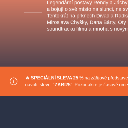
s.r
Legendární postavy Rendy a Jáchy
Agentura 44, s.r.o.
a bojují o své místo na slunci, na s
Tentokrát na prknech Divadla Radka
Miroslava Chyšky, Dana Bárty, Oty Kl
soundtracku filmu a mnoha s novým
Ostatní hledají
muzikálypraha
Nejnavštěvovanější
🔥 SPECIÁLNÍ
SLEVA 25 %
na zářijové představe
muzikálypraha
divadlopra
navolit slevu: "
ZARI25
". Pozor akce je časově om
muzikál
národnídivadlo