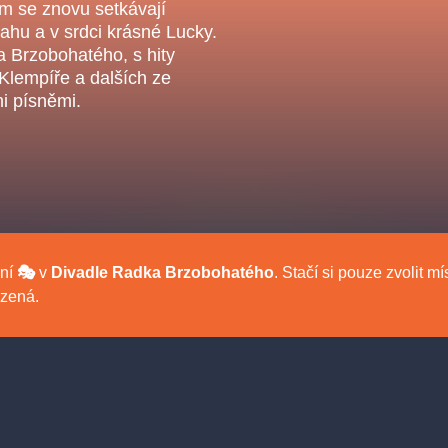
.o.
m se znovu setkávají
Parnas Ensemb
vahu a v srdci krásné Lucky.
 Brzobohatého, s hity
empíře a dalších ze
i písněmi.
ní
🎭
v
Divadle Radka Brzobohatého
. Stačí si pouze zvolit 
ha
sleva
klasickáhudba
filmováhudba
státníopera
ezená.
činohra