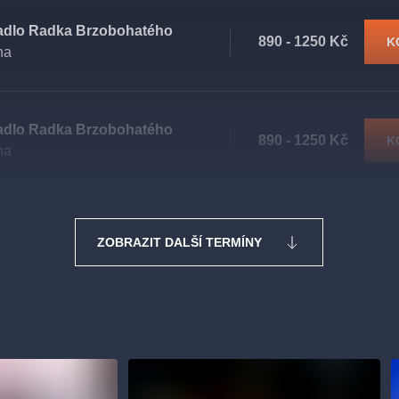
adlo Radka Brzobohatého
890 - 1250 Kč
K
ha
adlo Radka Brzobohatého
890 - 1250 Kč
K
ha
ZOBRAZIT DALŠÍ TERMÍNY