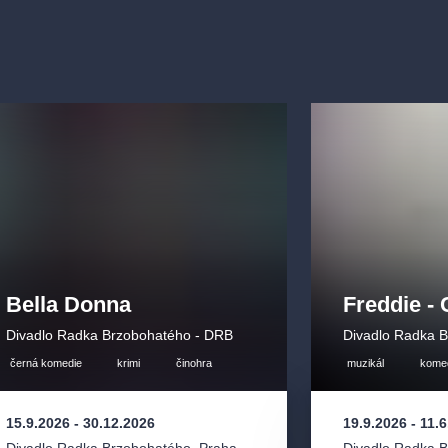
ák:
Samuel
stník / Vilém
/ Štěpánka
vá / Eva
Bella Donna
Freddie -
Divadlo Radka Brzobohatého - DRB
Divadlo Radka 
černá komedie
krimi
činohra
muzikál
kome
15.9.2026
-
30.12.2026
19.9.2026
-
11.