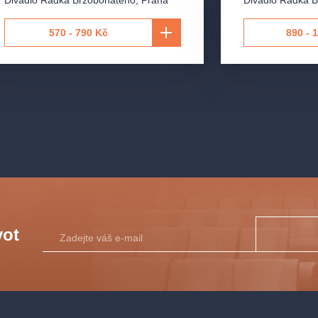
arlotte
Divadlo Radka Brzobohatého
,
Praha
Divadlo Radka 
570 - 790 Kč
890 - 
vot