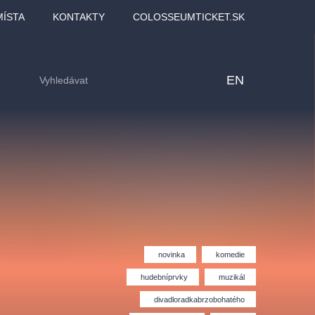
MÍSTA
KONTAKTY
COLOSSEUMTICKET.SK
EN
novinka
komedie
hudebníprvky
muzikál
lfinu -
Love2Dance - Láska,
Filmový orchestr Praha
divadloradkabrzobohatého
LDI,
tanec a sen
v Novoměstské radnici