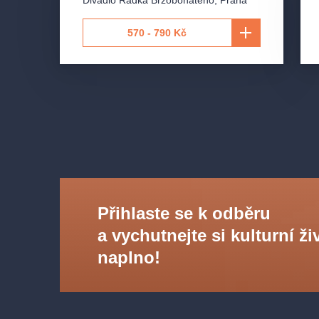
Hudební nastudování:
Radim Genčev (kapela), Ch
Divadlo Radka Brzobohatého
,
Praha
Doubravová (zpěv)
570 - 790 Kč
Přihlaste se k odběru
a vychutnejte si kulturní ži
naplno!