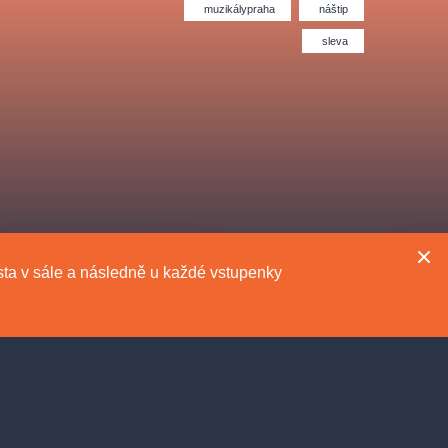
Divadlo Hybernia
Filmový orchestr Praha
muzikálypraha
náštip
le
(FOP)
sleva
místa v sále a následně u každé vstupenky
rudolfinum