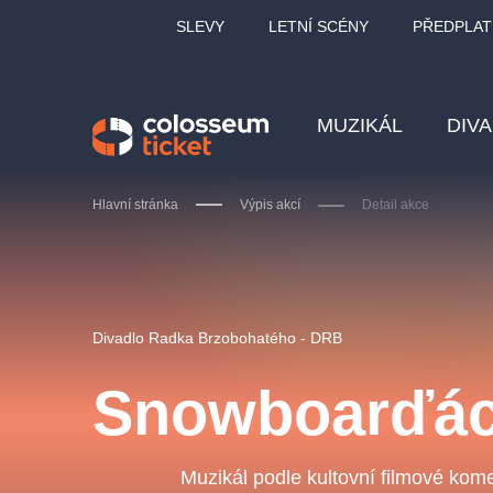
SLEVY
LETNÍ SCÉNY
PŘEDPLAT
MUZIKÁL
DIV
Hlavní stránka
Výpis akcí
Detail akce
Doporučujeme
Divadlo Radka Brzobohatého - DRB
Snowboarďác
LUCIE BÍLÁ - TURNÉ
KA
OBYČEJNÁ HOLKA
Muzikál podle kultovní filmové kom
Pi
2026