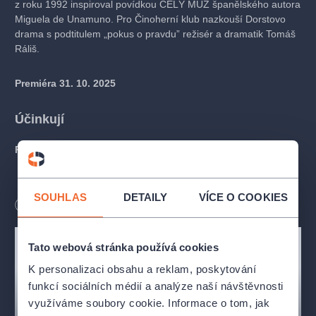
z roku 1992 inspiroval povídkou CELÝ MUŽ španělského autora
Miguela de Unamuno. Pro Činoherní klub nazkouší Dorstovo
drama s podtitulem „pokus o pravdu” režisér a dramatik Tomáš
Ráliš.
Premiéra 31. 10. 2025
Účinkují
Romana Widenková
SOUHLAS
DETAILY
VÍCE O COOKIES
Martin Finger
Délka
90
minut
Tato webová stránka používá cookies
Jan Hájek
K personalizaci obsahu a reklam, poskytování
Tvůrčí tým
funkcí sociálních médií a analýze naší návštěvnosti
využíváme soubory cookie. Informace o tom, jak
překlad