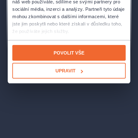
náš web používáte, sdílíme se svými partnery pro
Ondřej Černý
sociální média, inzerci a analýzy. Partneři tyto údaje
mohou zkombinovat s dalšími informacemi, které
režie
jste jim poskytli nebo které získali v důsledku toho,
Tomáš Ráliš
že používáte jejich služby.
dramaturgie
Barbora Sedláková
POVOLIT VŠE
scéna
UPRAVIT
Jakub Peruth
kostýmy
Anna Havelková
hudba
Tomáš Dalecký
Tomáš Ráliš
Lighting design: