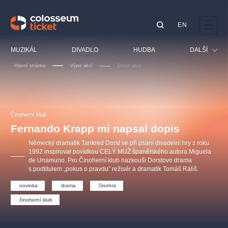
EN
Doporučujeme
MUZIKÁL
DIVADLO
HUDBA
DALŠÍ
Hlavní stránka
Výpis akcí
Detail akce
Festival
Kino
LUCIE BÍLÁ - TURNÉ
KABÁT - TURNÉ 2026
Mamma Mia!
OBYČEJNÁ HOLKA
Pro děti
Činoherní klub
Pink Panther Agency,
Kultura pod hvězdami
2026
s.r.o.
Fernando Krapp mi napsal dopis
Prohlídky
Agentura 44, s.r.o.
Německý dramatik Tankred Dorst se při psaní divadelní hry z roku
Sport
1992 inspiroval povídkou CELÝ MUŽ španělského autora Miguela
de Unamuno. Pro Činoherní klub nazkouší Dorstovo drama
Ostatní
s podtitulem „pokus o pravdu” režisér a dramatik Tomáš Ráliš.
Ostatní hledají
novinka
drama
činohra
muzikálypraha
činoherní klub
Nejnavštěvovanější