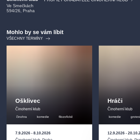
Ve Smečkách
594/26, Praha
Mohlo by se vám líbit
VŠECHNY TERMÍNY
Ošklivec
Hráči
Činoherní klub
Činoherní klub
činohra
komedie
filozofické
komedie
grote
7.9.2026
-
8.10.2026
12.9.2026
-
20.10.