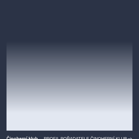
Činoherní klub
PROFIL POŘADATELE ČINOHERNÍ KLUB