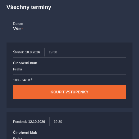
muzikálypraha
divadlopraha
sleva
klasickáhudba
Všechny termíny
filmováhudba
státníopera
rudolfinum
muzikál
národnídivadlo
činohra
Datum
Vše
Štvrtok
10.9.2026
19:30
Činoherní klub
Praha
100 - 640 Kč
KOUPIT VSTUPENKY
Pondelok
12.10.2026
19:30
Činoherní klub
Praha