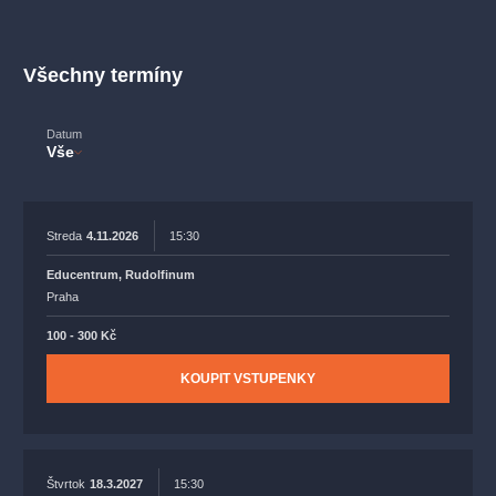
muzikálypraha
divadlopraha
sleva
klasickáhudba
filmováhudba
státníopera
rudolfinum
muzikál
Všechny termíny
národnídivadlo
činohra
Datum
Vše
Streda
4.11.2026
15:30
Educentrum, Rudolfinum
Praha
100 - 300 Kč
KOUPIT VSTUPENKY
Štvrtok
18.3.2027
15:30