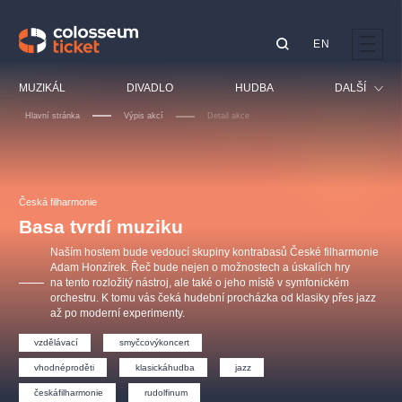
EN
Doporučujeme
MUZIKÁL
DIVADLO
HUDBA
DALŠÍ
Hlavní stránka
Výpis akcí
Detail akce
Festival
Kino
LUCIE BÍLÁ - TURNÉ
KABÁT - TURNÉ 2026
Mamma Mia!
OBYČEJNÁ HOLKA
Pro děti
Česká filharmonie
Pink Panther Agency,
Kultura pod hvězdami
2026
s.r.o.
Basa tvrdí muziku
Prohlídky
Agentura 44, s.r.o.
Naším hostem bude vedoucí skupiny kontrabasů České filharmonie
Sport
Adam Honzírek. Řeč bude nejen o možnostech a úskalích hry
na tento rozložitý nástroj, ale také o jeho místě v symfonickém
Ostatní
orchestru. K tomu vás čeká hudební procházka od klasiky přes jazz
Ostatní hledají
až po moderní experimenty.
muzikálypraha
vzdělávací
smyčcovýkoncert
vhodnéproděti
klasickáhudba
jazz
Nejnavštěvovanější
českáfilharmonie
rudolfinum