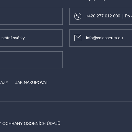
+420 277 012 600
Po 
 státní svátky
info@colosseum.eu
KAZY
JAK NAKUPOVAT
Y OCHRANY OSOBNÍCH ÚDAJŮ