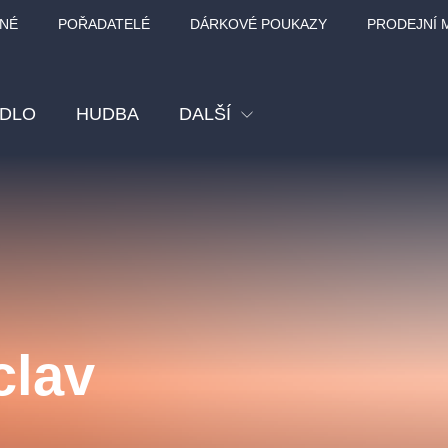
NÉ
POŘADATELÉ
DÁRKOVÉ POUKAZY
PRODEJNÍ 
ADLO
HUDBA
DALŠÍ
Festival
Kino
Pro děti
Prohlídky
Sport
clav
Ostatní
BÁT - TURNÉ 2026
Mamma Mia!
Koncert v Rudo
MOZART, VIVA
nk Panther Agency,
Kultura pod hvězdami
SMETANA