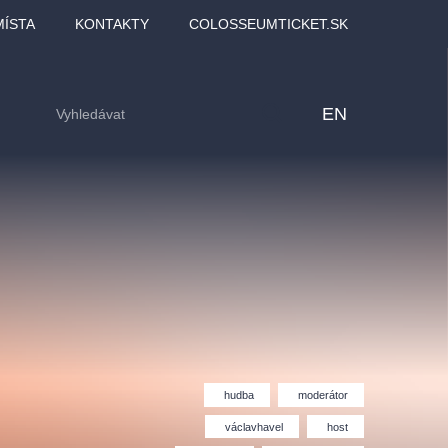
MÍSTA
KONTAKTY
COLOSSEUMTICKET.SK
EN
hudba
moderátor
lfinu -
Love2Dance - Láska,
Filmový orchestr Praha
václavhavel
host
LDI,
tanec a sen
v Novoměstské radnici