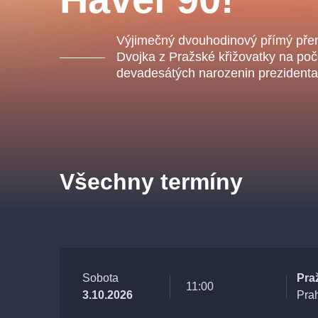
s.r
Agentura 44, s.r.o.
Výjimečný dvouhodinový přímý pře
Dvojka z Pražské křižovatky na poč
devadesátých narozenin prezidenta
Ostatní hledají
muzikálypraha
Nejnavštěvovanější
Všechny termíny
muzikálypraha
divadlopra
muzikál
národnídivadlo
Sobota
Praž
11:00
3.10.2026
Pra