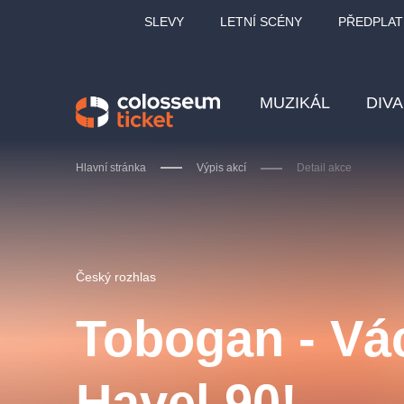
SLEVY
LETNÍ SCÉNY
PŘEDPLAT
MUZIKÁL
DIV
Hlavní stránka
Výpis akcí
Detail akce
Doporučujeme
Český rozhlas
Tobogan - Vá
LUCIE BÍLÁ - TURNÉ
KA
Havel 90!
OBYČEJNÁ HOLKA
Pi
2026