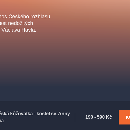
.o.
Parnas Ensemb
nos Českého rozhlasu
est nedožitých
 Václava Havla.
ha
sleva
klasickáhudba
filmováhudba
státníopera
činohra
ská křižovatka - kostel sv. Anny
190 - 590 Kč
K
ha