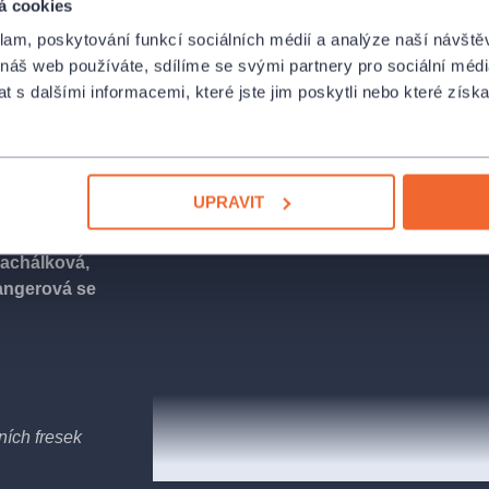
á cookies
klam, poskytování funkcí sociálních médií a analýze naší návšt
 náš web používáte, sdílíme se svými partnery pro sociální média
 s dalšími informacemi, které jste jim poskytli nebo které získa
zhlasu Dvojka
sátých narozenin
UPRAVIT
achálková,
Langerová se
ích fresek