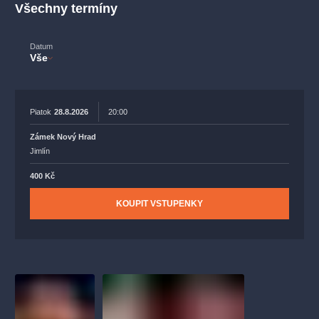
muzikálypraha
divadlopraha
sleva
klasickáhudba
Všechny termíny
filmováhudba
státníopera
rudolfinum
muzikál
Datum
národnídivadlo
činohra
Vše
Piatok
28.8.2026
20:00
Zámek Nový Hrad
Jimlín
400 Kč
KOUPIT VSTUPENKY