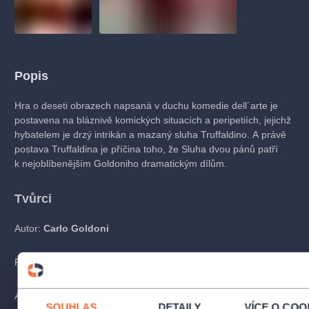
Popis
Hra o deseti obrazech napsaná v duchu komedie dell´arte je
postavena na bláznivě komických situacích a peripetiích, jejichž
hybatelem je drzý intrikán a mazaný sluha Truffaldino. A právě
postava Truffaldina je příčina toho, že Sluha dvou pánů patří
k nejoblíbenějším Goldoniho dramatickým dílům.
Tvůrci
Autor:
Carlo Goldoni
Režie:
Petr Svojtka
Akce se koná na nádvoří. Sedadla nejsou číslována. Ve
SOUHLAS
DETAILY
VÍCE O COO