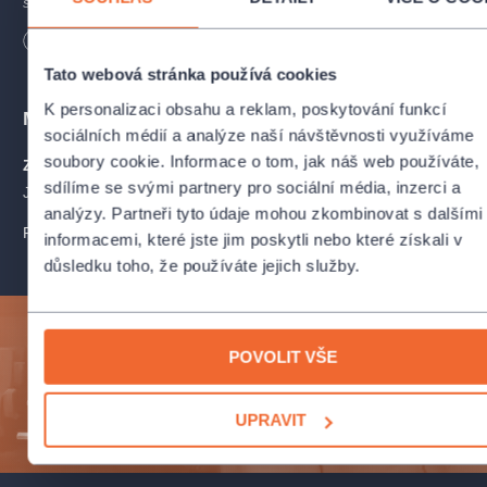
spolupráci s Městským divadlem v Mostě.
Délka
165
minut
Tato webová stránka používá cookies
K personalizaci obsahu a reklam, poskytování funkcí
Místa
sociálních médií a analýze naší návštěvnosti využíváme
soubory cookie. Informace o tom, jak náš web používáte,
Zámek Nový Hrad
ZOBRAZIT NA MAPĚ
sdílíme se svými partnery pro sociální média, inzerci a
Jimlín 220, Jimlín
analýzy. Partneři tyto údaje mohou zkombinovat s dalšími
PROFIL POŘADATELE COLOSSEUM TICKET - PERFECT SYSTEM,
informacemi, které jste jim poskytli nebo které získali v
důsledku toho, že používáte jejich služby.
Přihlaste se k odběru a vychutnejte si kulturní život
POVOLIT VŠE
naplno!
UPRAVIT
ODESLAT