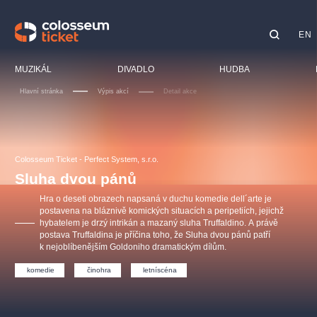
EN
Doporučujeme
MUZIKÁL
DIVADLO
HUDBA
Hlavní stránka
Výpis akcí
Detail akce
Fest
Kino
LUCIE BÍLÁ - TURNÉ
KABÁT - TURNÉ 2026
Mamma Mia!
OBYČEJNÁ HOLKA
Pro d
Colosseum Ticket - Perfect System, s.r.o.
Pink Panther Agency,
Kultura pod hvězdami
2026
s.r.o.
Sluha dvou pánů
Proh
Agentura 44, s.r.o.
Hra o deseti obrazech napsaná v duchu komedie dell´arte je
Spor
postavena na bláznivě komických situacích a peripetiích, jejichž
hybatelem je drzý intrikán a mazaný sluha Truffaldino. A právě
Osta
postava Truffaldina je příčina toho, že Sluha dvou pánů patří
Ostatní hledají
k nejoblíbenějším Goldoniho dramatickým dílům.
muzikálypraha
komedie
činohra
letníscéna
Nejnavštěvovanější