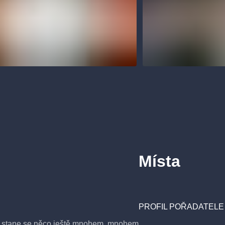
Místa
PROFIL POŘADATELE
át, stane se něco ještě mnohem, mnohem