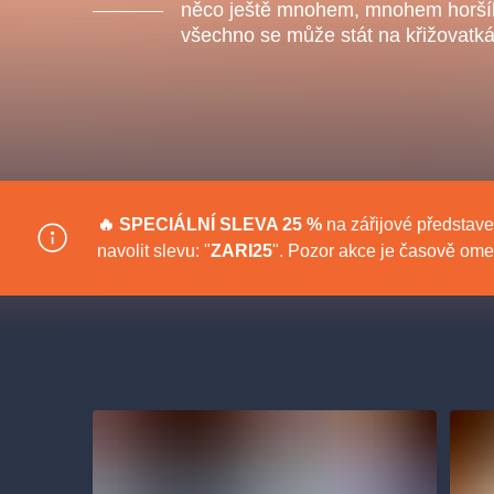
s.r
něco ještě mnohem, mnohem horšíh
Agentura 44, s.r.o.
všechno se může stát na křižovatká
Ostatní hledají
muzikálypraha
🔥 SPECIÁLNÍ
SLEVA 25 %
na zářijové představe
navolit slevu: "
ZARI25
". Pozor akce je časově om
Nejnavštěvovanější
muzikálypraha
divadlopra
muzikál
národnídivadlo