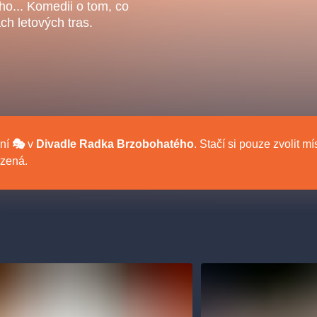
.o.
o... Komedii o tom, co
Parnas Ensemb
ch letových tras.
ní
🎭
v
Divadle Radka Brzobohatého
. Stačí si pouze zvolit 
ezená.
ha
sleva
klasickáhudba
filmováhudba
státníopera
činohra