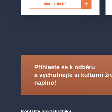
890 - 1150 Kč
Přihlaste se k odběru
a vychutnejte si kulturní ži
naplno!
Kontakty pro zákazníky