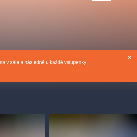
Divadlo Hybernia
Filmový orchestr Praha
le
(FOP)
místa v sále a následně u každé vstupenky
rudolfinum