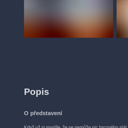
Popis
O představení
Když už si myslíte, že se nemůže nic hrozného st