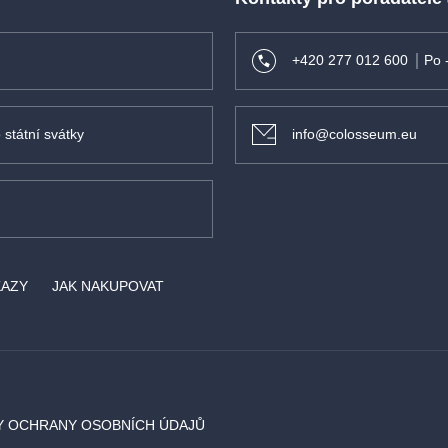
+420 277 012 600
Po 
 státní svátky
info@colosseum.eu
KAZY
JAK NAKUPOVAT
Y OCHRANY OSOBNÍCH ÚDAJŮ