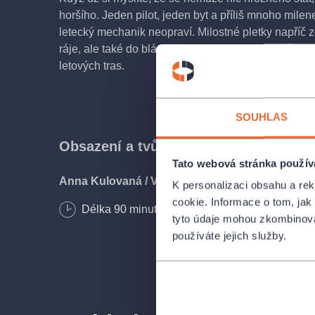
horšího. Jeden pilot, jeden byt a příliš mnoho milen
letecký mechanik neopraví. Milostné pletky napříč
ráje, ale také do blázince. Komedii o tom, co všech
letových tras.
SOUHLAS
Obsazení a tvůrci
Tato webová stránka použív
Anna Kulovaná / Vladimíra Benoni.
K personalizaci obsahu a re
Kateřina Peřinová
cookie. Informace o tom, jak
Délka
90
minut
1x15 minut
Denisa Nesvačilová
tyto údaje mohou zkombinovat
Pavlína Mourková
používáte jejich služby.
Miroslav Hrabě
Milan Enčev
Petr Franěk