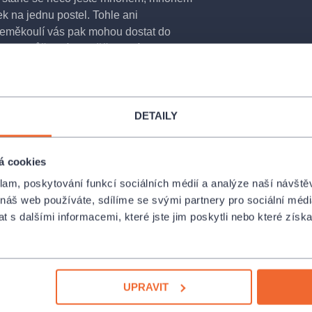
ek na jednu postel. Tohle ani
 zeměkoulí vás pak mohou dostat do
no se může stát na křižovatkách
DETAILY
á cookies
klam, poskytování funkcí sociálních médií a analýze naší návšt
 náš web používáte, sdílíme se svými partnery pro sociální média
 s dalšími informacemi, které jste jim poskytli nebo které získa
UPRAVIT