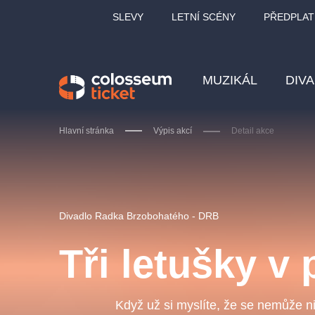
SLEVY
LETNÍ SCÉNY
PŘEDPLAT
MUZIKÁL
DIV
Hlavní stránka
Výpis akcí
Detail akce
Doporučujeme
Divadlo Radka Brzobohatého - DRB
Tři letušky v 
LUCIE BÍLÁ - TURNÉ
KA
OBYČEJNÁ HOLKA
Když už si myslíte, že se nemůže ni
Pi
2026