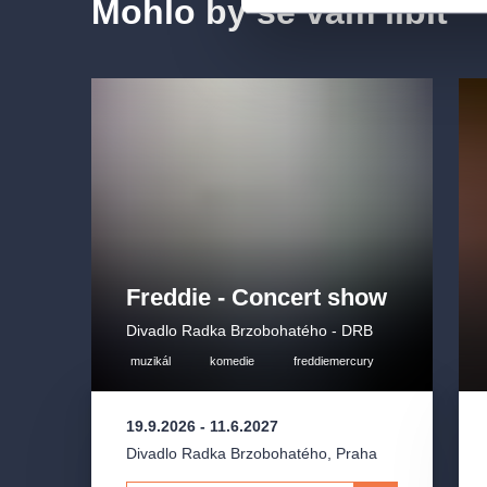
Mohlo by se vám líbit
Autor:
Karel Janák
Režie:
Lukáš Burian
Kostýmy:
Lucie Herejtová
Freddie - Concert show
Divadlo Radka Brzobohatého - DRB
muzikál
komedie
freddiemercury
19.9.2026
-
11.6.2027
Divadlo Radka Brzobohatého
,
Praha