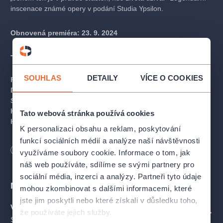
inscenace známé opery v podání Studia Ypsilon.
Obnovená premiéra: 23. 9. 2024
TVŮRCI A OBSAZENÍ
SOUHLAS
DETAILY
VÍCE O COOKIES
Režie:
Jan Schmid
Dramaturgie:
Jaroslav Etlík
Scéna:
Miroslav Melena
Kostýmy:
Šárka Havlíčková
Tato webová stránka používá cookies
Hudební úprava a nastudování:
Miroslav Kořínek
K personalizaci obsahu a reklam, poskytování
funkcí sociálních médií a analýze naší návštěvnosti
Hrají:
Markéta Plánková (Mařenka), Petr Vršek (Jeník), Jiří
Délka
110
minut
využíváme soubory cookie. Informace o tom, jak
Lábus (Kecal), Jiřina Vacková (Krušinová), Pavel Nový (Bohuš
z Jakobína), Zuzana Měsíčková (Háta), Renata Rychlá
náš web používáte, sdílíme se svými partnery pro
(Esmeralda), Barbora Skočdopolová (Vendulka z Hubičky),
sociální média, inzerci a analýzy. Partneři tyto údaje
Martin Janouš (Indián), Jan Jiráň (Krušina), Jan Bradáč
Místa
mohou zkombinovat s dalšími informacemi, které
(Mícha), Kryštof Mende (Komediant), Petr Vacek (Vašek),
jste jim poskytli nebo které získali v důsledku toho,
Miroslav Kořínek / Dominik Renč (Smetana)
Velká scéna Studia Ypsilon
že používáte jejich služby.
ZOBRAZIT NA MAPĚ
Spálená 16, Praha