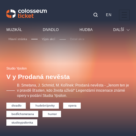
EN
Doporučujeme
MUZIKÁL
DIVADLO
HUDBA
DALŠÍ
Hlavní stránka
Výpis akcí
Detail akce
Festival
Kino
LUCIE BÍLÁ - TURNÉ
KABÁT - TURNÉ 2026
Mamma Mia!
OBYČEJNÁ HOLKA
Pro děti
Studio Ypsilon
Pink Panther Agency,
Kultura pod hvězdami
2026
s.r.o.
V y Prodaná nevěsta
Prohlídky
Agentura 44, s.r.o.
B. Smetana, J. Schmid, M. Kořínek: Prodaná nevěsta - „Jenom ten je
Sport
v pravdě šťasten, kdo života užívá!“ Legendární inscenace známé
opery v podání Studia Ypsilon.
Ostatní
Ostatní hledají
divadlo
hudebníprvky
opera
muzikálypraha
bedřichsmetana
humor
studioypsilonka
Nejnavštěvovanější