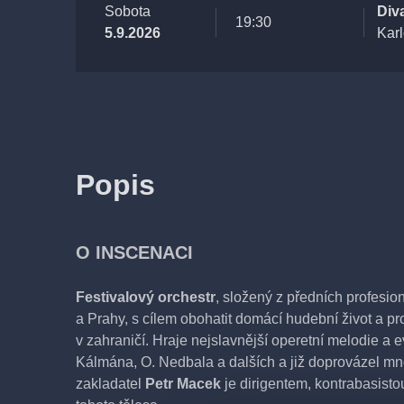
Sobota
Div
19:30
5.9.2026
Karl
Popis
O INSCENACI
Festivalový orchestr
, složený z předních profesi
a Prahy, s cílem obohatit domácí hudební život a 
v zahraničí. Hraje nejslavnější operetní melodie a e
Kálmána, O. Nedbala a dalších a již doprovázel m
zakladatel
Petr Macek
je dirigentem, kontrabasis