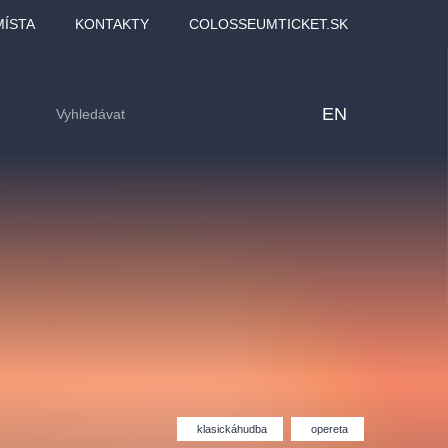
MÍSTA
KONTAKTY
COLOSSEUMTICKET.SK
EN
lfinu -
Love2Dance - Láska,
Filmový orchestr Praha
LDI,
tanec a sen
v Novoměstské radnici
klasickáhudba
opereta