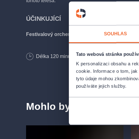
tohoto tělesa.
ÚČINKUJÍCÍ
SOUHLAS
Festivalový orchestr Petra Macka
Miriam Čížková/ Venuše Zaoralová/ Jana Veberov
Tato webová stránka použív
Délka
120
minut
K personalizaci obsahu a re
Martin Slavík/ Roman Krebs –
tenor
cookie. Informace o tom, jak
tyto údaje mohou zkombinovat
používáte jejich služby.
Vladimír Jelen –
bas
Mohlo by se vám líbit
Délka
- 120 min.