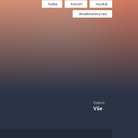
Divadlo Hybernia
Filmový orchestr Praha
hudba
koncert
muzikál
le
(FOP)
divadlokarlovyvary
rudolfinum
Datum
Vše