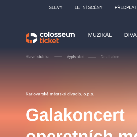
SLEVY
LETNÍ SCÉNY
PŘEDPLAT
MUZIKÁL
DIV
Hlavní stránka
Výpis akcí
Detail akce
Doporučujeme
Karlovarské městské divadlo, o.p.s.
Galakoncert
LUCIE BÍLÁ - TURNÉ
KA
operetních me
OBYČEJNÁ HOLKA
Pi
2026