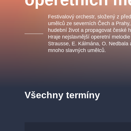
s.r
Agentura 44, s.r.o.
Festivalový orchestr, složený z pře
umělců ze severních Čech a Prahy,
hudební život a propagovat české h
Hraje nejslavnější operetní melodie
Ostatní hledají
Strausse, E. Kálmána, O. Nedbala a
mnoho slavných umělců.
muzikálypraha
Nejnavštěvovanější
muzikálypraha
divadlopra
Všechny termíny
muzikál
národnídivadlo