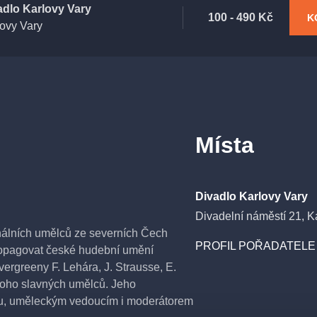
adlo Karlovy Vary
100 - 490 Kč
K
ovy Vary
Místa
Divadlo Karlovy Vary
Divadelní náměstí 21, K
onálních umělců ze severních Čech
PROFIL POŘADATELE 
propagovat české hudební umění
vergreeny F. Lehára, J. Strausse, E.
noho slavných umělců. Jeho
tou, uměleckým vedoucím i moderátorem