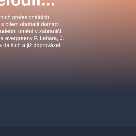
.o.
Parnas Ensemb
dních profesionálních
 s cílem obohatit domácí
udební umění v zahraničí.
 a evergreeny F. Lehára, J.
 dalších a již doprovázel
ha
sleva
klasickáhudba
filmováhudba
státníopera
činohra