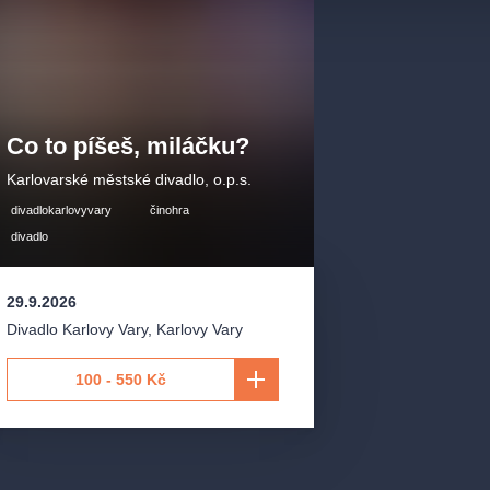
Co to píšeš, miláčku?
Karlovarské městské divadlo, o.p.s.
divadlokarlovyvary
činohra
divadlo
29.9.2026
Divadlo Karlovy Vary
,
Karlovy Vary
100 - 550 Kč