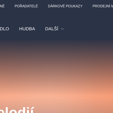
NÉ
POŘADATELÉ
DÁRKOVÉ POUKAZY
PRODEJNÍ 
ADLO
HUDBA
DALŠÍ
Festival
Kino
Pro děti
Prohlídky
Sport
Ostatní
BÁT - TURNÉ 2026
Mamma Mia!
Koncert v Rudo
lodií...
MOZART, VIVA
nk Panther Agency,
Kultura pod hvězdami
SMETANA