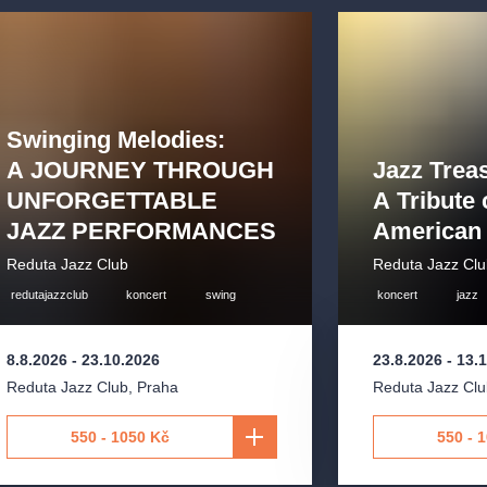
erý nabízí
atého saxofonu
.
ní klub na světě
.
Swinging Melodies:
mátka. Od svého
 v celé ČR
.
A JOURNEY THROUGH
Jazz Trea
UNFORGETTABLE
A Tribute 
utu
jako
jeden
JAZZ PERFORMANCES
American 
ropě
a zařadil ji
Reduta Jazz Club
Reduta Jazz Cl
 stalo víc než
redutajazzclub
koncert
swing
koncert
jazz
ka zmiňovaná
ch.
8.8.2026
-
23.10.2026
23.8.2026
-
13.
Reduta Jazz Club
,
Praha
Reduta Jazz Cl
dního divadla,
jišťuje
550 - 1050 Kč
550 - 
ervování VIP
linton
.