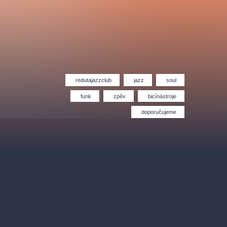
Divadlo Hybernia
Filmový orchestr Praha
le
(FOP)
redutajazzclub
jazz
soul
funk
zpěv
bicínástroje
doporučujeme
rudolfinum