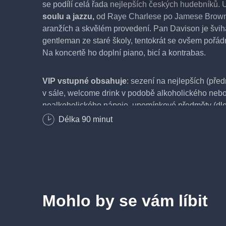
se podílí celá řada nejlepších českých hudebníků. 
soulu a jazzu,
od Raye Charlese po Jamese Browna
aranžích a skvělém provedení. Pan Davison je švih
gentleman ze staré školy, tentokrát se ovšem pořád
Na koncertě ho doplní piano, bicí a kontrabas.
VIP vstupné obsahuje
: sezení na nejlepších (pře
v sále, welcome drink v podobě alkoholického neb
nealkoholického nápoje, upomínkové předměty (dle
Délka
90
minut
Super VIP vstupné obsahuje
: sezení na nejlepšíc
místech v sále, welcome drink v podobě lahve sektu
věnovaná SUPER VIP hostovi.
O REDUTA JAZZ CLUB
Mohlo by se vám líbit
Přijměte pozvání do klubu, který je vyhledávanou k
a který si po celou dobu existence zachovává
jedi