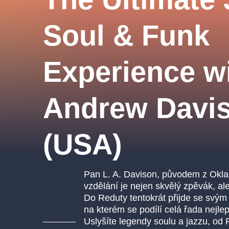
s.r
Agentura 44, s.r.o.
Soul & Funk
Experience w
Ostatní hledají
muzikálypraha
Andrew Davi
Nejnavštěvovanější
(USA)
muzikálypraha
divadlopra
muzikál
národnídivadlo
Pan L. A. Davison, původem z Okla
vzdělání je nejen skvělý zpěvák, a
Do Reduty tentokrát přijde se svý
na kterém se podílí celá řada nejl
Uslyšíte legendy soulu a jazzu, o