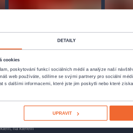
DETAILY
á cookies
klam, poskytování funkcí sociálních médií a analýze naší návšt
 náš web používáte, sdílíme se svými partnery pro sociální média
 s dalšími informacemi, které jste jim poskytli nebo které získa
UPRAVIT
l hudební
ící showman
. Do
ektem, na kterém