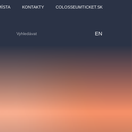
MÍSTA
KONTAKTY
COLOSSEUMTICKET.SK
EN
lfinu -
Love2Dance - Láska,
Filmový orchestr Praha
LDI,
tanec a sen
v Novoměstské radnici