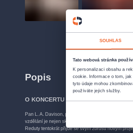
SOUHLAS
Tato webová stránka použív
K personalizaci obsahu a re
Popis
cookie. Informace o tom, jak
tyto údaje mohou zkombinovat
používáte jejich služby.
O KONCERTU
Pan L. A. Davison, původem z Oklahomy, kde získa
vzdělání je nejen skvělý
zpěvák, ale též omračuj
Reduty tentokrát přijde se svým zbrusu novým proj