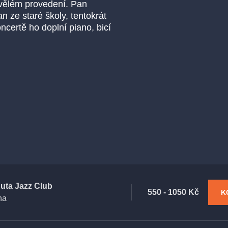
kvělém provedení. Pan
n ze staré školy, tentokrát
certě ho doplní piano, bicí
uta Jazz Club
550 - 1050 Kč
K
ha