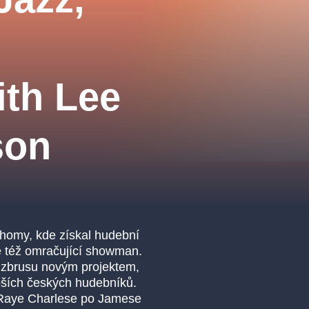
.o.
Parnas Ensemb
ith Lee
son
ha
sleva
klasickáhudba
filmováhudba
státníopera
činohra
homy, kde získal hudební
le též omračující showman.
m zbrusu novým projektem,
epších českých hudebníků.
d Raye Charlese po Jamese