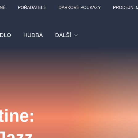
NÉ
POŘADATELÉ
DÁRKOVÉ POUKAZY
PRODEJNÍ 
ADLO
HUDBA
DALŠÍ
Festival
Kino
Pro děti
Prohlídky
Sport
tine:
Ostatní
BÁT - TURNÉ 2026
Mamma Mia!
Koncert v Rudo
Jazz,
MOZART, VIVA
nk Panther Agency,
Kultura pod hvězdami
SMETANA