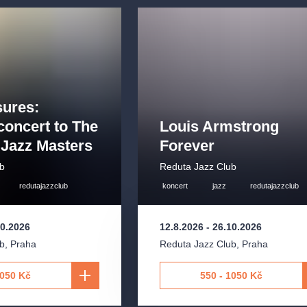
sures:
concert to The
Louis Armstrong
Jazz Masters
Forever
ub
Reduta Jazz Club
redutajazzclub
koncert
jazz
redutajazzclub
10.2026
12.8.2026
-
26.10.2026
ub
,
Praha
Reduta Jazz Club
,
Praha
1050 Kč
550 - 1050 Kč