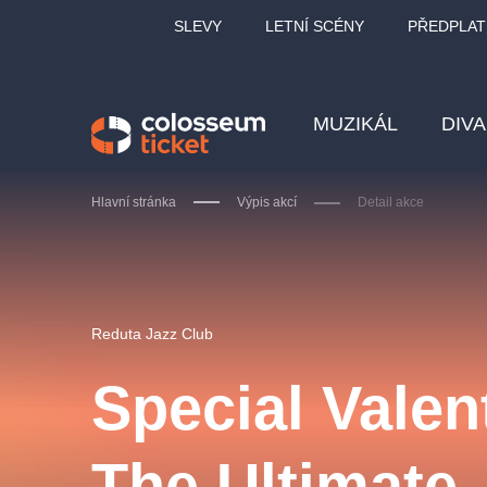
SLEVY
LETNÍ SCÉNY
PŘEDPLAT
MUZIKÁL
DIV
Hlavní stránka
Výpis akcí
Detail akce
Doporučujeme
Reduta Jazz Club
Special Valen
LUCIE BÍLÁ - TURNÉ
KA
The Ultimate 
OBYČEJNÁ HOLKA
Pi
2026