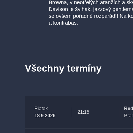
Browna, v neotřelých aranžích a s
Davison je švihák, jazzový gentlema
se ovšem pořádně rozparádí! Na kon
a kontrabas.
Všechny termíny
Piatok
Red
21:15
18.9.2026
Pra