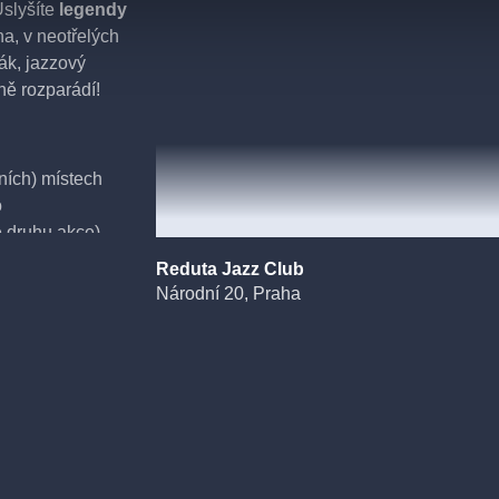
Uslyšíte
legendy
, v neotřelých
ák, jazzový
ně rozparádí!
dních) místech
o
 druhu akce).
Reduta Jazz Club
Národní 20, Praha
h (předních)
, píseň
ulturní památkou
nečný genius