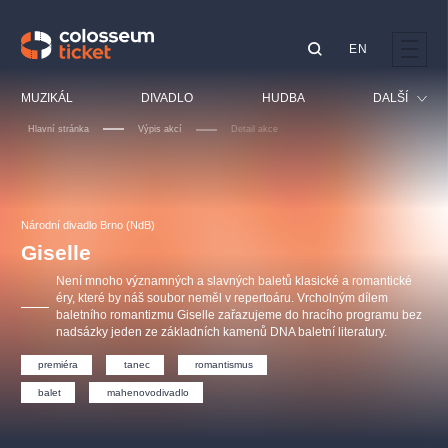
EN
Doporučujeme
MUZIKÁL
DIVADLO
HUDBA
DALŠÍ
Hlavní stránka
Výpis akcí
Detail akce
Festival
Kino
LUCIE BÍLÁ - TURNÉ
KABÁT - TURNÉ 2026
Mamma Mia!
OBYČEJNÁ HOLKA
Pro děti
Národní divadlo Brno (NdB)
Pink Panther Agency,
Kultura pod hvězdami
2026
s.r.o.
Giselle
Prohlídky
Agentura 44, s.r.o.
Není mnoho významných a slavných baletů klasické a romantické
Sport
éry, které by náš soubor neměl v repertoáru. Vrcholným dílem
baletního romantizmu Giselle zařazujeme do hracího programu bez
Ostatní
nadsázky jeden ze základních kamenů DNA baletní literatury.
Ostatní hledají
premiéra
tanec
romantismus
muzikálypraha
balet
mahenovodivadlo
Nejnavštěvovanější