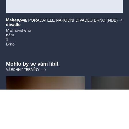
Mahenovo
PROFIL POŘADATELE NÁRODNÍ DIVADLO BRNO (NDB)
divadlo
Malinovského
nám.
1,
Brno
Mohlo by se vám líbit
VŠECHNY TERMÍNY
Hurvínek prodává
nevěstu
Kafka
Národní divadlo Brno (NdB)