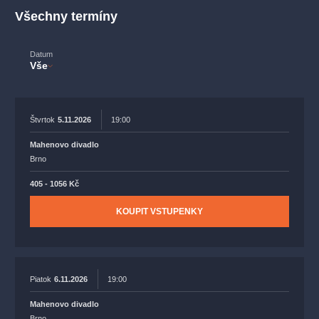
muzikálypraha
divadlopraha
sleva
klasickáhudba
Všechny termíny
filmováhudba
státníopera
rudolfinum
muzikál
národnídivadlo
činohra
Datum
Vše
Štvrtok
5.11.2026
19:00
Mahenovo divadlo
Brno
405 - 1056 Kč
KOUPIT VSTUPENKY
Piatok
6.11.2026
19:00
Mahenovo divadlo
Brno