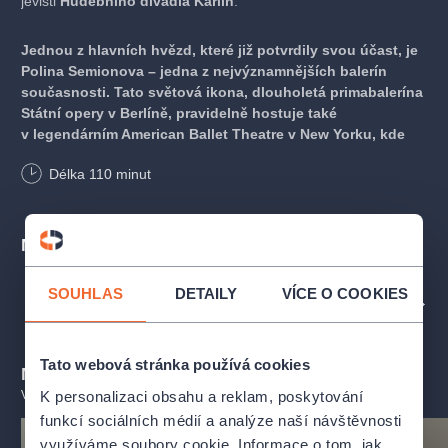
jevišti
Hudebního divadla Karlín
.
Jednou z hlavních hvězd, které již potvrdily svou účast, je
Polina Semionova – jedna z nejvýznamnějších balerín
současnosti. Tato světová ikona, dlouholetá primabalerína
Státní opery v Berlíně, pravidelně hostuje také
v legendárním American Ballet Theatre v New Yorku, kde
patří k nejzářivějším osobnostem světové baletní scény.
Délka
110
minut
Nenechte si ujít jedinečný večer světového baletu
se
Místa
špičkovými tanečníky a největšími současný
mi hv
ězdami.
SOUHLAS
DETAILY
VÍCE O COOKIES
Na jednom jevišti vystoupí sólisté předních světových souborů,
PROFIL POŘADATELE HUDEBNÍ DIVADLO KARLÍN - HDK
včetně
Op
é
ra National de Paris, Dutch National Ballet,
Staatsballett Berlin, Wiener Staatsballett
a dalších. Součástí
programu budou také nejnovější choreografie
Jiří
ho
Tato webová stránka používá cookies
Mohlo by se vám líbit
Buben
íčka
, z nichž některé budou v České republice uvedeny
K personalizaci obsahu a reklam, poskytování
VŠECHNY TERMÍNY
vůbec poprvé. Večer doplní
živý hudební doprovod
, který
funkcí sociálních médií a analýze naší návštěvnosti
ještě umocní výjimečnou atmosféru.
využíváme soubory cookie. Informace o tom, jak