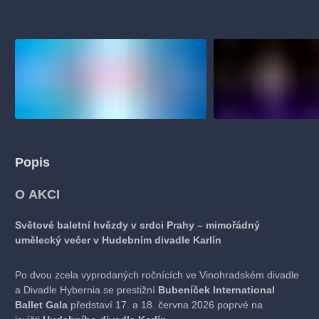
muzikálypraha
divadlopraha
sleva
klasickáhudba
filmováhudba
státníopera
rudolfinum
muzikál
národnídivadlo
činohra
Popis
O AKCI
Sv
ětov
é
baletní
hv
ězdy v srdci Prahy – mimořádný
umělecký večer v Hudebním divadle Karlín
Po dvou zcela vyprodaných ročnících ve Vinohradském divadle
a Divadle Hybernia se prestižní
Bubeníč
ek International
Ballet Gala
představí 17. a 18. června 2026 poprvé na