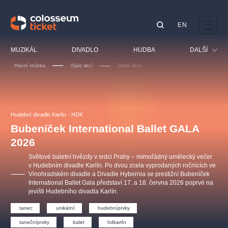
EN
Doporučujeme
MUZIKÁL
DIVADLO
HUDBA
DALŠÍ
Hlavní stránka
Výpis akcí
Detail akce
Festival
Kino
LUCIE BÍLÁ - TURNÉ
KABÁT - TURNÉ 2026
Mamma Mia!
OBYČEJNÁ HOLKA
Pro děti
Hudební divadlo Karlín - HDK
Pink Panther Agency,
Kultura pod hvězdami
2026
s.r.o.
Bubeníček International Ballet GALA
Prohlídky
Agentura 44, s.r.o.
2026
Sport
Světové baletní hvězdy v srdci Prahy – mimořádný umělecký večer
Ostatní
v Hudebním divadle Karlín. Po dvou zcela vyprodaných ročnících ve
Vinohradském divadle a Divadle Hybernia se prestižní Bubeníček
Ostatní hledají
International Ballet Gala představí 17. a 18. června 2026 poprvé na
muzikálypraha
jevišti Hudebního divadla Karlín.
tanec
unikátní
hudebníprvky
Nejnavštěvovanější
tanečníprvky
balet
hdkarlín