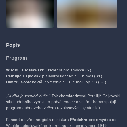
Popis
Program
Witold Lutosławski:
Předehra pro smyčce (5‘)
Petr Iljič Čajkovskij:
Klavírní koncert č. 1 b moll (34‘)
Dimitrij Šostakovič:
Symfonie č. 10 e moll, op. 93 (57‘)
„Hudba je zpověď duše.“
Tak charakterizoval Petr Iljič Čajkovskij
sílu hudebního výrazu, a právě emoce a vnitřní drama spojují
program dubnového večera rozhlasových symfoniků.
Koncert otevře energická miniatura
Předehra pro smyčce
od
Witolda Lutosławského, kterou autor napsal v roce 1949