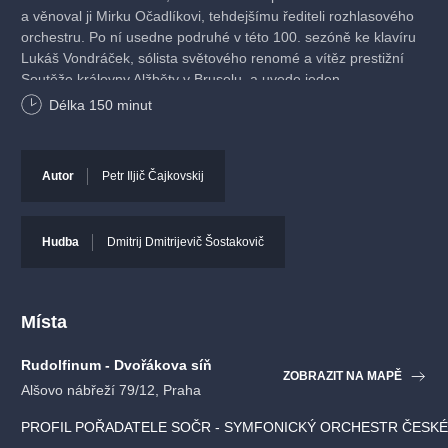
a věnoval ji Mirku Očadlíkovi, tehdejšímu řediteli rozhlasového
orchestru. Po ní usedne podruhé v této 100. sezóně ke klavíru
Lukáš Vondráček, sólista světového renomé a vítěz prestižní
Soutěže královny Alžběty v Bruselu, a uvede jeden
z nejpopulárnějších koncertů klavírní literatury -
Klavírní
Délka
150
minut
koncert č. 1 b moll
od Petra Iljiče Čajkovského. Jeho
interpretace tohoto ikonického díla jistě přinese brilantní
virtuozitu s velkým smyslem pro vyjádření jemných nuancí
Autor
Petr Iljič Čajkovskij
hudebních emocí.
Symfonie č. 10 e moll, op. 93
od
Dimitrije Šostakoviče
,
Hudba
Dmitrij Dmitrijevič Šostakovič
jedna z nejvýznamnějších symfonií 20. století, vznikla v roce
1953, krátce po Stalinově smrti, a nese v sobě napětí i trpkou
paměť předchozích desetiletí. Monumentální čtyřvětá
kompozice vrcholí dramatickým finále, v němž skladatel
Místa
připomíná svůj hudební podpis D-Es-C-H.
Rudolfinum - Dvořákova síň
ZOBRAZIT NA MAPĚ
Účinkující
Alšovo nábřeží 79/12, Praha
Symfonický orchestr Českého rozhlasu
PROFIL POŘADATELE SOČR - SYMFONICKÝ ORCHESTR ČESK
Michał Nesterowicz
– dirigent