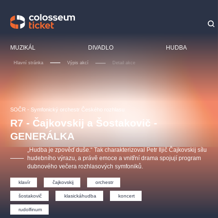
Doporučujeme
MUZIKÁL
DIVADLO
HUDBA
Hlavní stránka
Výpis akcí
Detail akce
LUCIE BÍLÁ - TURNÉ
KABÁT - TURNÉ 2026
Mamma Mia!
OBYČEJNÁ HOLKA
SOČR - Symfonický orchestr Českého rozhlasu
Pink Panther Agency,
Kultura pod hvězdami
2026
s.r.o.
R7 - Čajkovskij a Šostakovič -
Agentura 44, s.r.o.
GENERÁLKA
„Hudba je zpověď duše.“ Tak charakterizoval Petr Iljič Čajkovskij sílu
hudebního výrazu, a právě emoce a vnitřní drama spojují program
dubnového večera rozhlasových symfoniků.
Ostatní hledají
muzikálypraha
klavír
čajkovskij
orchestr
šostakovič
klasickáhudba
koncert
Nejnavštěvovanější
rudolfinum