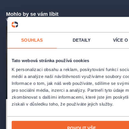
Mohlo by se vám líbit
Lukáš Vondráček
– klavír
VŠECHNY TERMÍNY
Program koncertu nastuduje polský dirigent
Michał
Nesterowicz
, respektovaný interpret slovanského i moderního
repertoáru, který pravidelně spolupracuje s předními
SOUHLAS
DETAILY
VÍCE O
evropskými orchestry. Ve spojení s virtuozitou Lukáše
Vondráčka slibuje tento večer hluboké hudební sdělení.
R7 - Čajkovskij
Tato webová stránka používá cookies
a Šostakovič -
P2 - Conce
K personalizaci obsahu a reklam, poskytování funkcí soci
GENERÁLKA
60 let - 
médií a analýze naší návštěvnosti využíváme soubory coo
SOČR - Symfonický orchestr Českého
SOČR - Symfonický
Informace o tom, jak náš web používáte, sdílíme se svými
rozhlasu
rozhlasu
pro sociální média, inzerci a analýzy. Partneři tyto údaje
klavír
čajkovskij
orchestr
housle
bach
zkombinovat s dalšími informacemi, které jste jim poskytli
získali v důsledku toho, že používáte jejich služby.
12.4.2027
18.10.2026
Rudolfinum - Dvořákova síň
,
Rudolfinum - Dvoř
Praha
Praha
POVOLIT VŠE