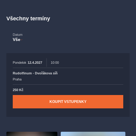
muzikálypraha
divadlopraha
sleva
klasickáhudba
fil
státníopera
rudolfinum
muzikál
národnídivadlo
činohr
Všechny termíny
Datum
Vše
Pondelok
12.4.2027
10:00
Rudolfinum - Dvořákova síň
Praha
250 Kč
KOUPIT VSTUPENKY