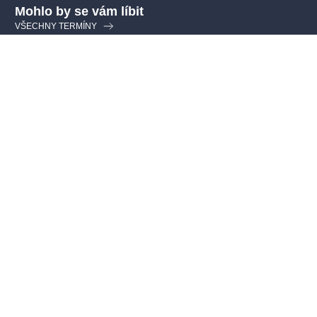
Mohlo by se vám líbit
VŠECHNY TERMÍNY
Drahoušku, toužím po
tobě...
Divadlo Radka Brzobohatého - DRB
francouzskákomedie
oblíbené
moderní
24.9.2026
-
20.12.2026
Divadlo Radka Brzobohatého
,
Praha
490 - 650 Kč