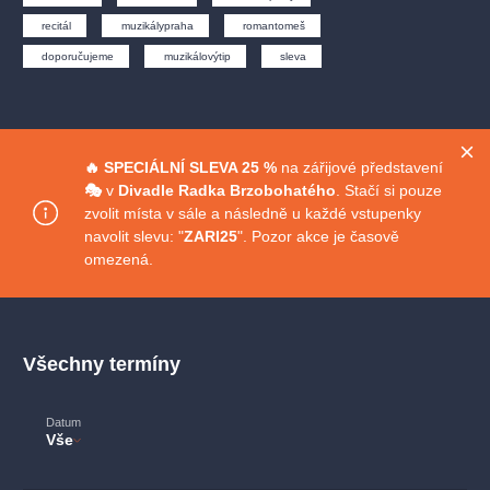
muzikálypraha
divadlopraha
sleva
klasickáhudba
recitál
muzikálypraha
romantomeš
filmováhudba
státníopera
rudolfinum
muzikál
doporučujeme
muzikálovýtip
sleva
národnídivadlo
činohra
🔥 SPECIÁLNÍ
SLEVA 25 %
na zářijové představení
🎭
v
Divadle Radka Brzobohatého
. Stačí si pouze
zvolit místa v sále a následně u každé vstupenky
navolit slevu: "
ZARI25
". Pozor akce je časově
omezená.
Všechny termíny
Datum
Vše