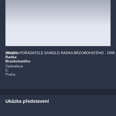
Divadlo
PROFIL POŘADATELE DIVADLO RADKA BRZOBOHATÉHO - DRB
Radka
Brzobohatého
Opletalova
5,
Praha
Ukázka představení