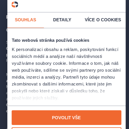
Popis
SOUHLAS
DETAILY
VÍCE O COOKIES
O MUZIKÁLU
Tato webová stránka používá cookies
Strhující život
Freddie Mercuryho
ve 27 hitech kapely
Queen
.
Velkolepá koncertní show plná špičkových
K personalizaci obsahu a reklam, poskytování funkcí
pěveckých výkonů
Vám přinese nezapomenutelný zážitek.
sociálních médií a analýze naší návštěvnosti
Prožijte jeden z největších fenoménů 20. století naživo!
využíváme soubory cookie. Informace o tom, jak náš
web používáte, sdílíme se svými partnery pro sociální
Muzikál
je inspirovaný životním příběhem jedné
média, inzerci a analýzy. Partneři tyto údaje mohou
z největších hudebních osobností 20. století
- Freddiem
zkombinovat s dalšími informacemi, které jste jim
Mercurym, nadaný zpěvákem, který si svým jedinečným hlasem
poskytli nebo které získali v důsledku toho, že
a charismatem získal fanoušky po celém světě a výrazně se
používáte jejich služby.
zapsal do hudební historie. Legendárního
frontmana skupiny
QUEEN vynesla jeho genialita na vrchol popularity, ale
dovedla ho i na cestu ke zkáze
.
POVOLIT VŠE
V hlavní roli legendy září
Roman Tomeš
, kterého doprovází