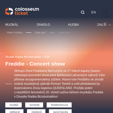
EN
Doporučujeme
MUZIKÁL
DIVADLO
HUDBA
DALŠÍ
Hlavní stránka
Výpis akcí
Detail akce
Festival
Kino
LUCIE BÍLÁ - TURNÉ
KABÁT - TURNÉ 2026
Mamma Mia!
OBYČEJNÁ HOLKA
Pro děti
Divadlo Radka Brzobohatého - DRB
Pink Panther Agency,
Kultura pod hvězdami
2026
s.r.o.
Freddie - Concert show
Prohlídky
Agentura 44, s.r.o.
Strhující život Freddieho Mercuryho ve 27 hitech kapely Queen.
Sport
Velkolepá koncertní show plná špičkových pěveckých výkonů Vám
přinese nezapomenutelný zážitek. Hlavní role Freddiho se zhostil
Ostatní
známý muzikálový zpěvák Roman Tomeš a celé představení je
Ostatní hledají
doprovázeno živou kapelou QUEENLAND. Prožijte jeden
z největších fenoménů 20. století naživo během muzikálu Freddie
muzikálypraha
v Divadle Radka Brzobohatého!
muzikál
komedie
freddiemercury
Nejnavštěvovanější
oblíbené
mixžánrů
tanečníprvky