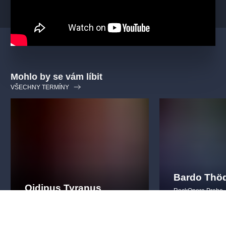
Mohlo by se vám líbit
VŠECHNY TERMÍNY
Bardo Thö
Oidipus Tyranus
RockOpera Praha
RockOpera Praha
rockováopera
v
rockováopera
vizuální
klasika
tanečníprvky