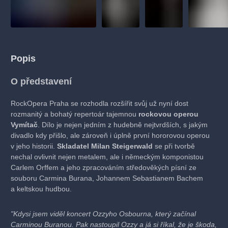
Popis
O představení
RockOpera Praha se rozhodla rozšířit svůj už nyní dost
rozmanitý a bohatý repertoár tajemnou
rockovou operou
Vymítač
. Dílo je nejen jedním z hudebně nejtvrdších, s jakým
divadlo kdy přišlo, ale zároveň i úplně první hororovou operou
v jeho historii.
Skladatel Milan Steigerwald
se při tvorbě
nechal ovlivnit nejen metalem, ale i německým komponistou
Carlem Orffem a jeho zpracováním středověkých písní ze
souboru Carmina Burana, Johannem Sebastianem Bachem
a keltskou hudbou.
"Kdysi jsem viděl koncert Ozzyho Osbourna, který začínal
Carminou Buranou. Pak nastoupil Ozzy a já si říkal, že je škoda,