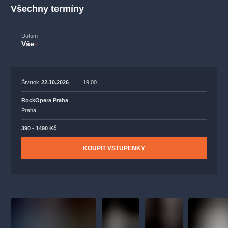
muzikálypraha
divadlopraha
sleva
klasickáhudba
Všechny termíny
filmováhudba
státníopera
rudolfinum
muzikál
Datum
národnídivadlo
činohra
Vše
Štvrtok
22.10.2026
19:00
RockOpera Praha
Praha
390 - 1490 Kč
KOUPIT VSTUPENKY