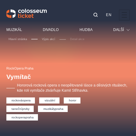
EN
Doporučujeme
MUZIKÁL
DIVADLO
HUDBA
DALŠÍ
Hlavní stránka
Výpis akcí
Detail akce
Festival
Kino
LUCIE BÍLÁ - TURNÉ
KABÁT - TURNÉ 2026
Mamma Mia!
OBYČEJNÁ HOLKA
Pro děti
RockOpera Praha
Pink Panther Agency,
Kultura pod hvězdami
2026
s.r.o.
Vymítač
Prohlídky
Agentura 44, s.r.o.
Hororová rocková opera o neopětované lásce a děsivých rituálech,
Sport
kde roli vymítače ztvárňuje Kamil Střihavka.
Ostatní
rockováopera
vizuální
horor
Ostatní hledají
tanečníprvky
muzikálypraha
muzikálypraha
rockoperapraha
Nejnavštěvovanější