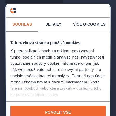
Wagner, socha:
Petr Semerád / Martin Sluka
Přízrak:
Michal Bartizal
Buffoni:
Irina Andreeva, Zuzana Dovalová, Jana Paňková,
Matěj Kohout, Jan Hnilička, Salvi Salvatore
SOUHLAS
DETAILY
VÍCE O COOKIES
Ďáblice, vesničanky:
Jana Eichlerová, Eva Petrášková
Tato webová stránka používá cookies
K personalizaci obsahu a reklam, poskytování
funkcí sociálních médií a analýze naší návštěvnosti
využíváme soubory cookie. Informace o tom, jak
náš web používáte, sdílíme se svými partnery pro
sociální média, inzerci a analýzy. Partneři tyto údaje
mohou zkombinovat s dalšími informacemi, které
jste jim poskytli nebo které získali v důsledku toho,
že používáte jejich služby.
POVOLIT VŠE