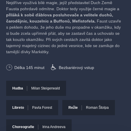
Nejdříve využívá bílé magie, jejíž představitel Duch Země
Fausta pohrdavě odmítne. Doktor tedy využije černé magie a
přiláká k sobě ďáblova posluhovače a velitele duchů,
čarodějnic, kouzelnic a Buffonů, Mefistofela.
Faust uzavře
s peklem dohodu, že jeho duše mu propadne v okamžiku, kdy
si bude zcela upřímně přát, aby se zastavil čas a uchovalo se
tak kouzlo okamžiku. Při svých cestách zavítá doktor jako
tajemný majetný cizinec do jedné vesnice, kde se zamiluje do
tamější dívky Markétky.
Obsazení a tvůrci
Délka
145
minut
Bezbariérový vstup
Faust:
Jiří Zonyga
Markétka:
Daniela Gildenlöw Langrová
Hudba
Milan Steigerwald
Mefistofeles:
Viktor Dyk
Mr. Sabbath:
Petr Kutheil
Wolfgang
: Jan Toužimský / Honza Tláskal
Libreto
Pavla Forest
Režie
Roman Štolpa
Hospodin:
Pavla Forest
Kouzelnice:
Helena Kubelková
Marta:
Šáren Makovcová
Choreografie
Irina Andreeva
Duch Země, vesnický farář:
Petr Opava