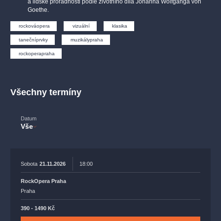
a lidské proradnosti podle životního díla Johanna Wolfganga von
muzikálypraha
divadlopraha
sleva
klasickáhudba
Goethe.
filmováhudba
státníopera
rudolfinum
muzikál
rockováopera
vizuální
klasika
národnídivadlo
činohra
tanečníprvky
muzikálypraha
rockoperapraha
Všechny termíny
Datum
Vše
Sobota
21.11.2026
18:00
RockOpera Praha
Praha
390 - 1490 Kč