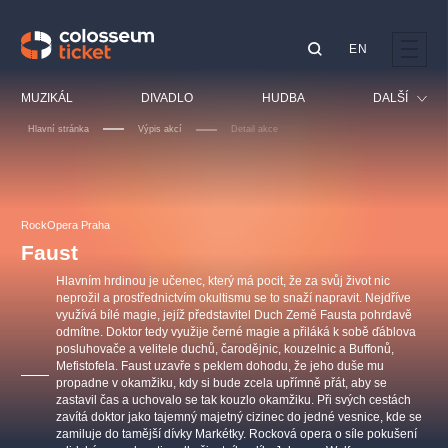
EN
Doporučujeme
MUZIKÁL
DIVADLO
HUDBA
DALŠÍ
Hlavní stránka
Výpis akcí
Detail akce
Festival
Kino
LUCIE BÍLÁ - TURNÉ
KABÁT - TURNÉ 2026
Mamma Mia!
OBYČEJNÁ HOLKA
Pro děti
RockOpera Praha
Pink Panther Agency,
Kultura pod hvězdami
2026
s.r.o.
Faust
Prohlídky
Agentura 44, s.r.o.
Hlavním hrdinou je učenec, který má pocit, že za svůj život nic
Sport
neprožil a prostřednictvím okultismu se to snaží napravit. Nejdříve
využívá bílé magie, jejíž představitel Duch Země Fausta pohrdavě
Ostatní
odmítne. Doktor tedy využije černé magie a přiláká k sobě ďáblova
Ostatní hledají
posluhovače a velitele duchů, čarodějnic, kouzelnic a Buffonů,
Mefistofela. Faust uzavře s peklem dohodu, že jeho duše mu
muzikálypraha
propadne v okamžiku, kdy si bude zcela upřímně přát, aby se
zastavil čas a uchovalo se tak kouzlo okamžiku. Při svých cestách
zavítá doktor jako tajemný majetný cizinec do jedné vesnice, kde se
Nejnavštěvovanější
zamiluje do tamější dívky Markétky. Rocková opera o síle pokušení