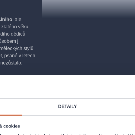
iniho
, ale
 zlatého věku
rdiho dědiců
působem ji
uměleckých stylů
ot, psané v letech
nezůstalo.
te Carla
především
ongolského
ese, libreto
děj
DETAILY
esiluje
né symbolisty,
sky zde
z přestávky
á cookies
slunce
a erotická