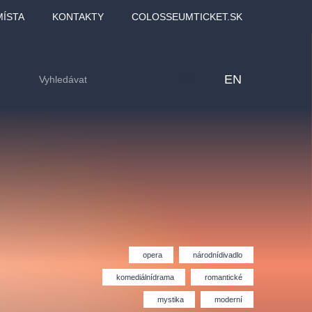
MÍSTA
KONTAKTY
COLOSSEUMTICKET.SK
EN
opera
národnídivadlo
komediálnídrama
romantické
lfinu -
Love2Dance - Láska,
Filmový orchestr Praha
LDI,
tanec a sen
v Novoměstské radnici
mystika
moderní