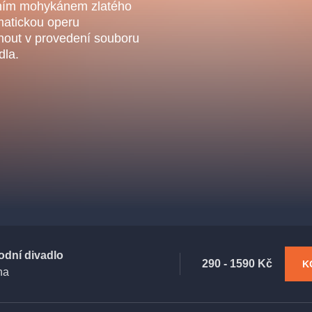
.o.
dním mohykánem zlatého
Parnas Ensemb
matickou operu
nout v provedení souboru
dla.
ha
sleva
klasickáhudba
filmováhudba
státníopera
činohra
odní divadlo
290 - 1590 Kč
K
ha