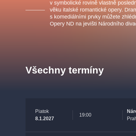
s.r
v symbolické rovině vlastně posle
Agentura 44, s.r.o.
věku italské romantické opery. Dra
s komediálními prvky můžete zhléd
Opery ND na jevišti Národního diva
Ostatní hledají
muzikálypraha
Všechny termíny
Nejnavštěvovanější
muzikálypraha
divadlopra
muzikál
národnídivadlo
Piatok
Nár
19:00
8.1.2027
Pra