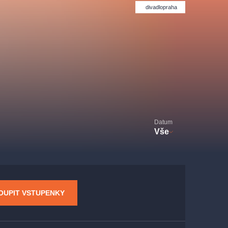
Divadlo Hybernia
Filmový orchestr Praha
divadlopraha
le
(FOP)
Datum
Vše
rudolfinum
OUPIT VSTUPENKY