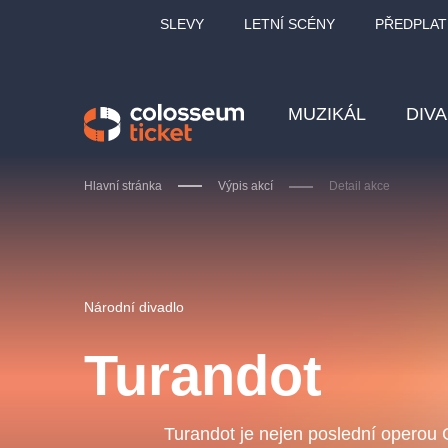
SLEVY
LETNÍ SCÉNY
PŘEDPLAT
MUZIKÁL
DIV
Hlavní stránka
Výpis akcí
Detail akce
Doporučujeme
Národní divadlo
Turandot
LUCIE BÍLÁ - TURNÉ
KA
OBYČEJNÁ HOLKA
Turandot je nejen poslední operou 
Pi
2026