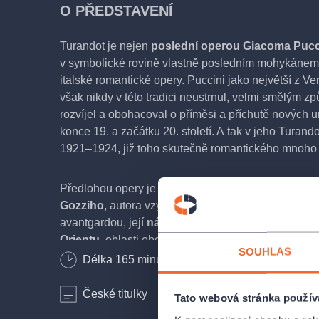
O PŘEDSTAVENÍ
Turandot je nejen
poslední operou Giacoma Pucc
v symbolické rovině vlastně posledním mohykánem
italské romantické opery. Puccini jako největší z Ve
však nikdy v této tradici neustrnul, velmi smělým z
rozvíjel a obohacoval o příměsi a příchutě nových 
konce 19. a začátku 20. století. A tak v jeho Turand
1921–1924, již toho skutečně romantického mnoho 
Předlohou opery je stejnojmenná
commedia dell‘ar
Gozziho
, autora vzývaného na počátku 20. století 
avantgardou, její
námět pochází z perského či m
Orientu
, oblasti obdivované zejména stoupenci sec
SOUHLAS
zasazuje do středověkého Pekingu
a v příběhu z
Délka
165
minut
Bezbariérový vstup
pohádkové či lépe řečeno mytologické prvky, oblíbe
pro romantickou operu
zásadní téma milenecké lá
České titulky
Anglické titulky
be
Tato webová stránka použív
obestírají tajemné motivy ledu, ohně, měsíce a 