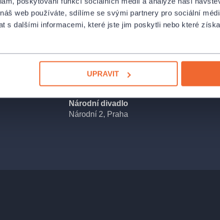
klam, poskytování funkcí sociálních médií a analýze naší návšt
dkou, bezcitnou
 náš web používáte, sdílíme se svými partnery pro sociální média
aných dekadencí
 s dalšími informacemi, které jste jim poskytli nebo které získa
randot punc
zyk. I v něm
UPRAVIT
h parafrází, přes
o divoce
ece jen nade
Národní divadlo
e v duchu
Národní 2, Praha
ů, zároveň ovšem
ká.
la
vrací po více
ou hudebního
nka
a režisérky
 Festspiele