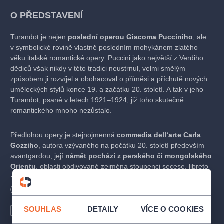
O PŘEDSTAVENÍ
Turandot je nejen
poslední operou Giacoma Pucciniho
, ale
v symbolické rovině vlastně posledním mohykánem zlatého
věku italské romantické opery. Puccini jako největší z Verdiho
dědiců však nikdy v této tradici neustrnul, velmi smělým
způsobem ji rozvíjel a obohacoval o příměsi a příchutě nových
uměleckých stylů konce 19. a začátku 20. století. A tak v jeho
Turandot, psané v letech 1921–1924, již toho skutečně
romantického mnoho nezůstalo.
Předlohou opery je stejnojmenná
commedia dell‘arte Carla
Gozziho
, autora vzývaného na počátku 20. století především
avantgardou, její
námět pochází z perského či mongolského
Orientu
, oblasti obdivované zejména stoupenci secese, libreto
děj zasazuje do středověkého Pekingu
a v příběhu zesiluje
pohádkové či lépe řečeno mytologické prvky, oblíbené
Délka
165
minut
Bezbariérový vstup
symbolisty, pro romantickou operu
zásadní téma milenecké
lásky zde obestírají tajemné motivy ledu, ohně, měsíce
SOUHLAS
DETAILY
VÍCE O COOKIES
České titulky
Anglické titulky
a slunce
a erotická vášeň tu záhadně plane v těsném