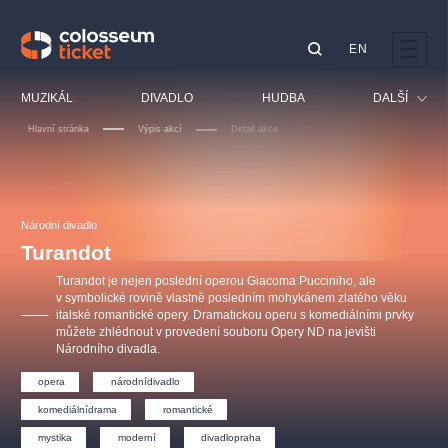
EN
Doporučujeme
MUZIKÁL
DIVADLO
HUDBA
DALŠÍ
Hlavní stránka
Výpis akcí
Detail akce
Festival
Kino
LUCIE BÍLÁ - TURNÉ
KABÁT - TURNÉ 2026
Mamma Mia!
OBYČEJNÁ HOLKA
Pro děti
Národní divadlo
Pink Panther Agency,
Kultura pod hvězdami
2026
s.r.o.
Turandot
Prohlídky
Agentura 44, s.r.o.
Turandot je nejen poslední operou Giacoma Pucciniho, ale
Sport
v symbolické rovině vlastně posledním mohykánem zlatého věku
italské romantické opery. Dramatickou operu s komediálními prvky
Ostatní
můžete zhlédnout v provedení souboru Opery ND na jevišti
Ostatní hledají
Národního divadla.
muzikálypraha
opera
národnídivadlo
komediálnídrama
romantické
Nejnavštěvovanější
mystika
moderní
divadlopraha