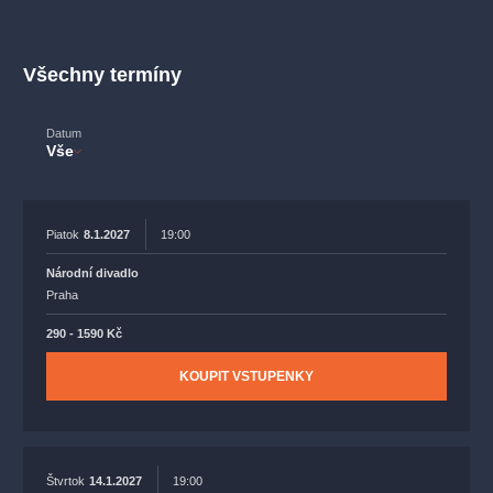
muzikálypraha
divadlopraha
sleva
klasickáhudba
filmováhudba
státníopera
rudolfinum
muzikál
Všechny termíny
národnídivadlo
činohra
Datum
Vše
Piatok
8.1.2027
19:00
Národní divadlo
Praha
290 - 1590 Kč
KOUPIT VSTUPENKY
Štvrtok
14.1.2027
19:00