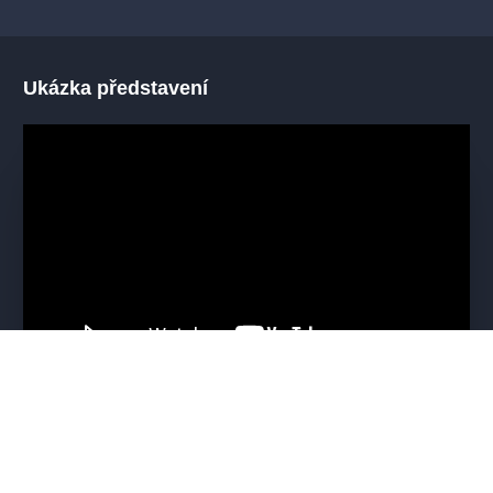
Ukázka představení
Mohlo by se vám líbit
VŠECHNY TERMÍNY