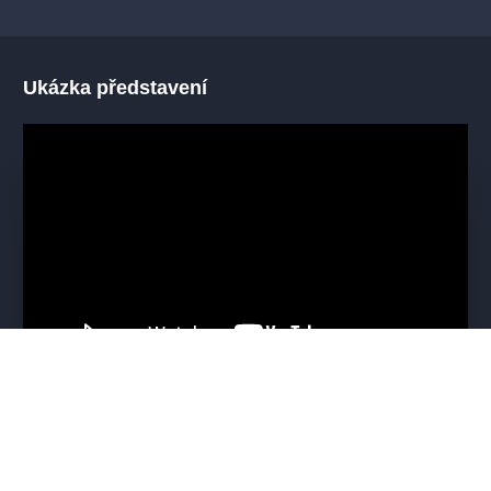
Ukázka představení
Mohlo by se vám líbit
VŠECHNY TERMÍNY