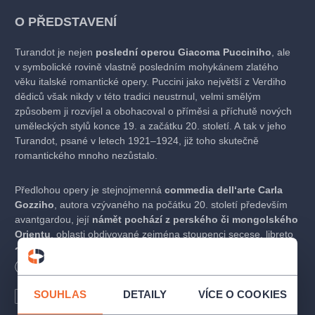
O PŘEDSTAVENÍ
Turandot je nejen
poslední operou Giacoma Pucciniho
, ale
v symbolické rovině vlastně posledním mohykánem zlatého
věku italské romantické opery. Puccini jako největší z Verdiho
dědiců však nikdy v této tradici neustrnul, velmi smělým
způsobem ji rozvíjel a obohacoval o příměsi a příchutě nových
uměleckých stylů konce 19. a začátku 20. století. A tak v jeho
Turandot, psané v letech 1921–1924, již toho skutečně
romantického mnoho nezůstalo.
Předlohou opery je stejnojmenná
commedia dell‘arte Carla
Gozziho
, autora vzývaného na počátku 20. století především
avantgardou, její
námět pochází z perského či mongolského
Orientu
, oblasti obdivované zejména stoupenci secese, libreto
děj zasazuje do středověkého Pekingu
a v příběhu zesiluje
pohádkové či lépe řečeno mytologické prvky, oblíbené
Délka
165
minut
Bezbariérový vstup
symbolisty, pro romantickou operu
zásadní téma milenecké
lásky zde obestírají tajemné motivy ledu, ohně, měsíce
SOUHLAS
DETAILY
VÍCE O COOKIES
České titulky
Anglické titulky
a slunce
a erotická vášeň tu záhadně plane v těsném