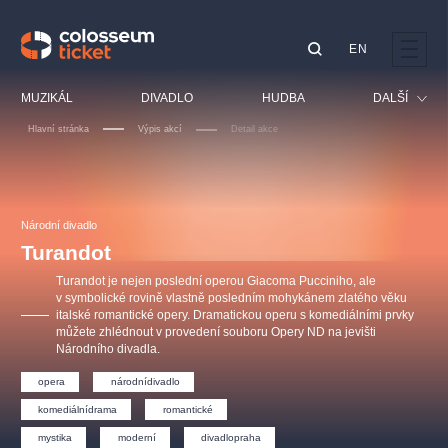
EN
Doporučujeme
MUZIKÁL
DIVADLO
HUDBA
DALŠÍ
Hlavní stránka
Výpis akcí
Detail akce
Festival
Kino
LUCIE BÍLÁ - TURNÉ
KABÁT - TURNÉ 2026
Mamma Mia!
OBYČEJNÁ HOLKA
Pro děti
Národní divadlo
Pink Panther Agency,
Kultura pod hvězdami
2026
s.r.o.
Turandot
Prohlídky
Agentura 44, s.r.o.
Turandot je nejen poslední operou Giacoma Pucciniho, ale
Sport
v symbolické rovině vlastně posledním mohykánem zlatého věku
italské romantické opery. Dramatickou operu s komediálními prvky
Ostatní
můžete zhlédnout v provedení souboru Opery ND na jevišti
Ostatní hledají
Národního divadla.
muzikálypraha
opera
národnídivadlo
komediálnídrama
romantické
Nejnavštěvovanější
mystika
moderní
divadlopraha