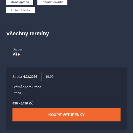
muzikálypraha
divadlopraha
sleva
klasickáhudba
divadlopraha
národnídivadlo
kulturníklasika
filmováhudba
státníopera
rudolfinum
muzikál
národnídivadlo
činohra
Všechny termíny
Datum
Vše
Streda
4.11.2026
19:00
Státní opera Praha
Praha
490 - 1490 Kč
KOUPIT VSTUPENKY