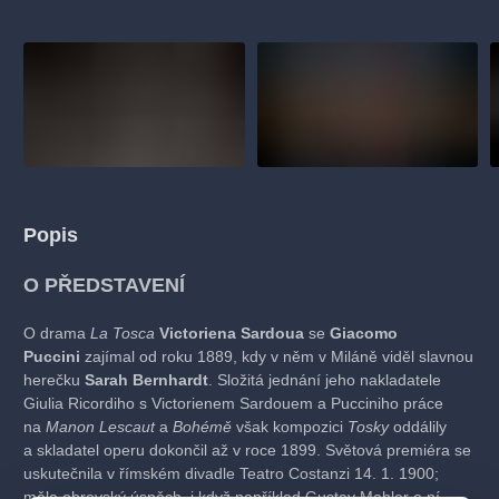
Popis
O PŘEDSTAVENÍ
O drama
La Tosca
Victoriena Sardoua
se
Giacomo
Puccini
zajímal od roku 1889, kdy v něm v Miláně viděl slavnou
herečku
Sarah Bernhardt
. Složitá jednání jeho nakladatele
Giulia Ricordiho s Victorienem Sardouem a Pucciniho práce
na
Manon Lescaut
a
Bohémě
však kompozici
Tosky
oddálily
a skladatel operu dokončil až v roce 1899. Světová premiéra se
uskutečnila v římském divadle Teatro Costanzi 14. 1. 1900;
měla obrovský úspěch, i když například Gustav Mahler o ní