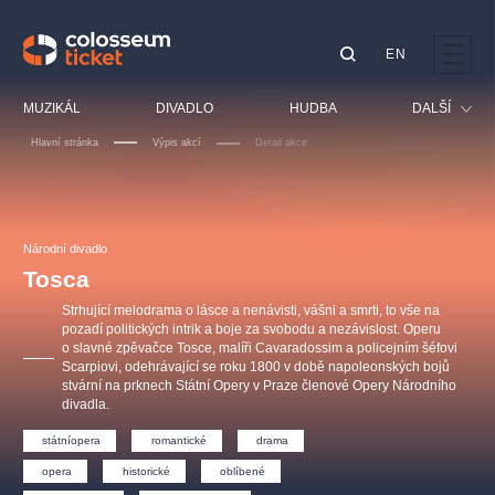
EN
Doporučujeme
MUZIKÁL
DIVADLO
HUDBA
DALŠÍ
Hlavní stránka
Výpis akcí
Detail akce
Festival
Kino
LUCIE BÍLÁ - TURNÉ
KABÁT - TURNÉ 2026
Mamma Mia!
OBYČEJNÁ HOLKA
Pro děti
Národní divadlo
Pink Panther Agency,
Kultura pod hvězdami
2026
s.r.o.
Tosca
Prohlídky
Agentura 44, s.r.o.
Strhující melodrama o lásce a nenávisti, vášni a smrti, to vše na
Sport
pozadí politických intrik a boje za svobodu a nezávislost. Operu
o slavné zpěvačce Tosce, malíři Cavaradossim a policejním šéfovi
Ostatní
Scarpiovi, odehrávající se roku 1800 v době napoleonských bojů
Ostatní hledají
stvární na prknech Státní Opery v Praze členové Opery Národního
divadla.
muzikálypraha
státníopera
romantické
drama
Nejnavštěvovanější
opera
historické
oblíbené