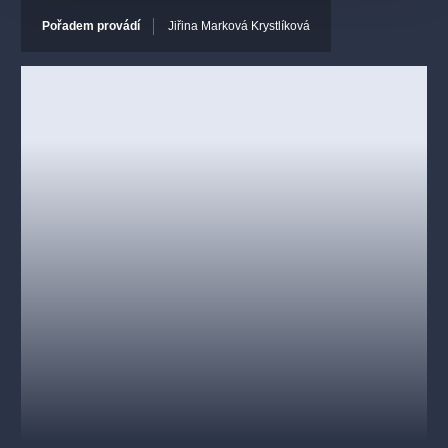
so 14. 6. 2025
Toulky po Čechách a Moravě
Pořadem provádí
Jiřina Marková Krystlíková
Délka pořadu: 90 minut
Stavovské divadlo
Pro děti od 4 let