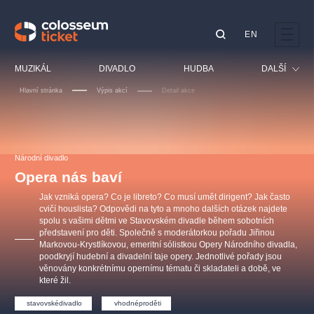
EN
Doporučujeme
MUZIKÁL
DIVADLO
HUDBA
DALŠÍ
Hlavní stránka
Výpis akcí
Detail akce
Festival
Kino
LUCIE BÍLÁ - TURNÉ
KABÁT - TURNÉ 2026
Mamma Mia!
OBYČEJNÁ HOLKA
Pro děti
Národní divadlo
Pink Panther Agency,
Kultura pod hvězdami
2026
s.r.o.
Opera nás baví
Prohlídky
Agentura 44, s.r.o.
Jak vzniká opera? Co je libreto? Co musí umět dirigent? Jak často
Sport
cvičí houslista? Odpovědi na tyto a mnoho dalších otázek najdete
spolu s vašimi dětmi ve Stavovském divadle během sobotních
Ostatní
představení pro děti. Společně s moderátorkou pořadu Jiřinou
Ostatní hledají
Markovou-Krystlíkovou, emeritní sólistkou Opery Národního divadla,
poodkryjí hudební a divadelní taje opery. Jednotlivé pořady jsou
muzikálypraha
věnovány konkrétnímu opernímu tématu či skladateli a době, ve
které žil.
Nejnavštěvovanější
stavovskédivadlo
vhodnéproděti