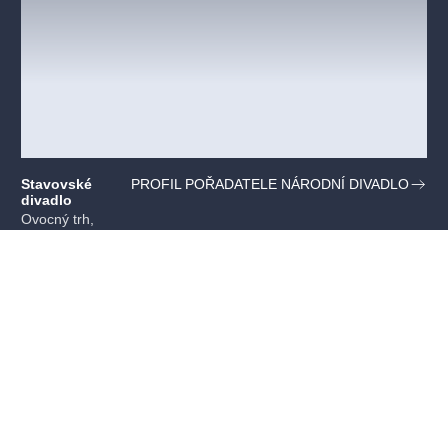
Stavovské
PROFIL POŘADATELE NÁRODNÍ DIVADLO
divadlo
Ovocný trh,
Praha
Mohlo by se vám líbit
VŠECHNY TERMÍNY