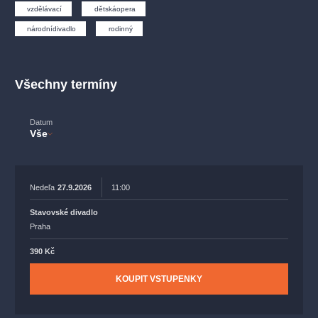
muzikálypraha
divadlopraha
sleva
klasickáhudba
vzdělávací
dětskáopera
filmováhudba
státníopera
rudolfinum
muzikál
národnídivadlo
rodinný
národnídivadlo
činohra
Všechny termíny
Datum
Vše
Nedeľa
27.9.2026
11:00
Stavovské divadlo
Praha
390 Kč
KOUPIT VSTUPENKY