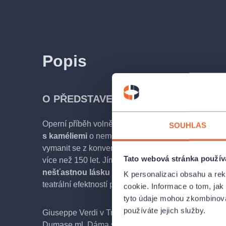
Popis
O PŘEDSTAVENÍ
Operní příběh volně zpracovaný
podle Dumasova
SOUHLAS
s kaméliemi
o nemocné kurtizáně Violettě a její ma
vymanit se z konvencí dobové společnosti dojímá p
Tato webová stránka použív
více než 150 let. Jímavá Verdiho hudba romanticky 
nešťastnou lásku Violetty k Alfrédovi
a oslovuje 
K personalizaci obsahu a re
teatrální efektností především hlubokou a emotivní l
cookie. Informace o tom, jak
tyto údaje mohou zkombinovat
používáte jejich služby.
Giuseppe Verdi v Traviatě na libreto podle románu
Dumase ml. Dáma s kaméliemi o Marii Duplessis,
s