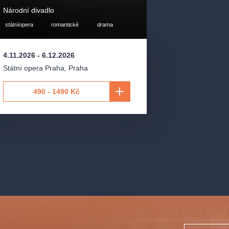
udun Iversen
Národní divadlo
vá
státníopera
romantické
drama
hael Skalický
4.11.2026
-
6.12.2026
Státní opera Praha
,
Praha
490 - 1490 Kč