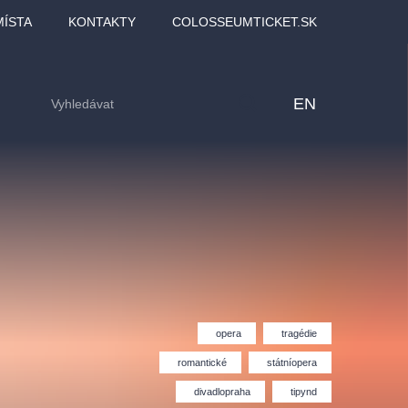
MÍSTA
KONTAKTY
COLOSSEUMTICKET.SK
EN
opera
tragédie
romantické
státníopera
lfinu -
Love2Dance - Láska,
Filmový orchestr Praha
LDI,
tanec a sen
v Novoměstské radnici
divadlopraha
tipynd