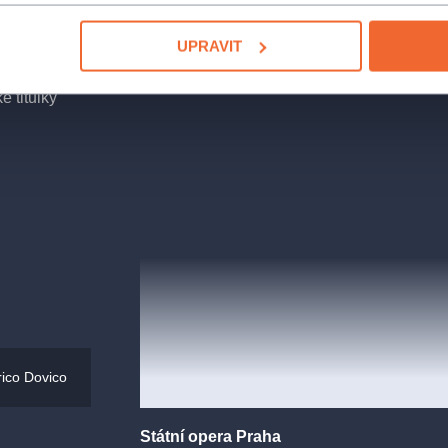
tvořil vlastně
lečenský námět.
UPRAVIT
remiéře v roce
ole je v této
é titulky
o kladná
m. Ale už brzy
patří
y od samého
 inscenace
ím příležitostí
dární australské
 této naší
e s francouzským
rico Dovico
udováním byl
Státní opera Praha