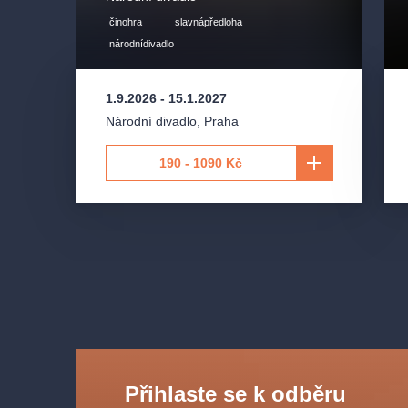
Giorgio Germont
- Štěpán Drobit, Pavol Kubáň, A
činohra
slavnápředloha
Flora Bervoix
- Kateřina Jalovcová, Sylva Čmugro
národnídivadlo
Gaston
- Daniel Matoušek, Michal Bragagnolo, Mic
1.9.2026
-
15.1.2027
a další.
Národní divadlo
,
Praha
Orchestr Státní opery
190 - 1090 Kč
Sbor Státní opery
Přihlaste se k odběru