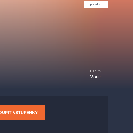
Divadlo Hybernia
Filmový orchestr Praha
populární
le
(FOP)
Datum
Vše
rudolfinum
OUPIT VSTUPENKY