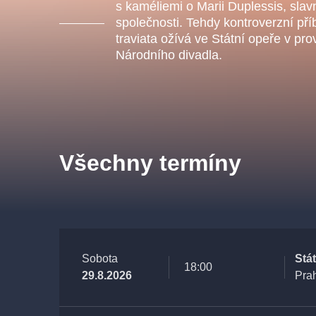
s.r
s kaméliemi o Marii Duplessis, slav
Agentura 44, s.r.o.
společnosti. Tehdy kontroverzní příbě
traviata ožívá ve Státní opeře v pr
Národního divadla.
Ostatní hledají
muzikálypraha
Všechny termíny
Nejnavštěvovanější
muzikálypraha
divadlopra
muzikál
národnídivadlo
Sobota
Stá
18:00
29.8.2026
Pra