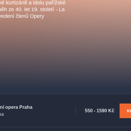
.o.
né kurtizáně a idolu pařížské
Parnas Ensemb
h ze 40. let 19. století - La
ovedení členů Opery
ha
sleva
klasickáhudba
filmováhudba
státníopera
činohra
tní opera Praha
550 - 1590 Kč
K
ha