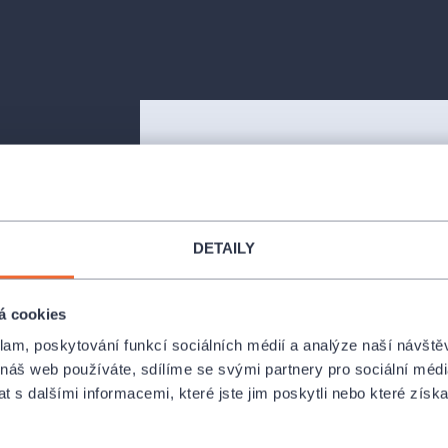
 románu Dáma
DETAILY
rné touze
osluchače již
á cookies
idealizuje
více než
klam, poskytování funkcí sociálních médií a analýze naší návšt
yrikou.
 náš web používáte, sdílíme se svými partnery pro sociální média
 s dalšími informacemi, které jste jim poskytli nebo které získa
 Alexandra
lavné kurtizáně