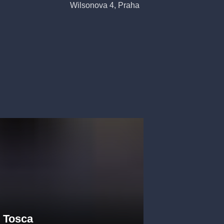
Wilsonova 4, Praha
stavení jsou
é výrobky.
viata ve
 na Colosseum
jímavých titulů
ná-Pešková
cie Kaňková,
 Martin Šrejma,
Tosca