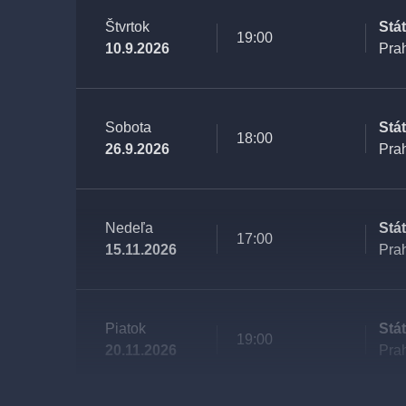
Štvrtok
Stá
19:00
10.9.2026
Pra
Sobota
Stá
18:00
26.9.2026
Pra
Nedeľa
Stá
17:00
15.11.2026
Pra
Piatok
Stá
19:00
20.11.2026
Pra