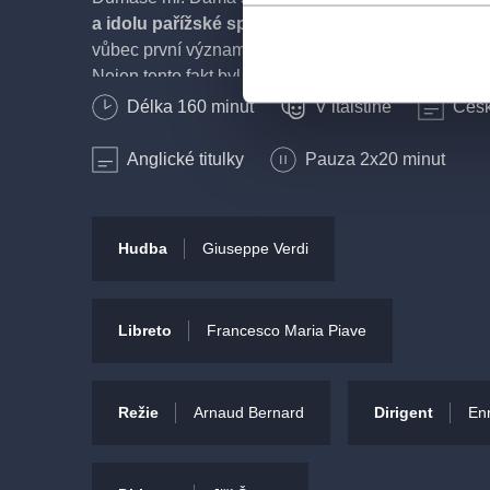
a idolu pařížské společnosti 40. let 19. století
, vy
vůbec první významné operní dílo na současný spo
Nejen tento fakt byl nepřijatelný pro publikum při p
1853 v Benátkách: diváci byli i šokováni, že hlavní r
Délka
160
minut
V italštině
Česk
opeře určená kurtizáně, jež je navíc vykreslená jak
postava. Takže premiéra skončila naprostým fiaske
Anglické titulky
Pauza 2x20 minut
poté Verdiho Traviata slavila první triumfy a dodnes 
k nejoblíbenějším repertoárovým titulům.
Hudba
Giuseppe Verdi
Traviata byla na repertoáru dnešní Státní oper
počátku jeho existence
, kdy sem byla přenesena
z německého Stavovského divadla. Stala se předevš
Libreto
Francesco Maria Piave
k hostování slavných zahraničních pěvců, mj. legen
sopranistky
Nellie Melby
(18. 4. 1900). Nastudování
inscenace se v roce 2006 ujal zahraniční tým v čel
Režie
Arnaud Bernard
Dirigent
En
režisérem
Arnaudem Bernardem
, hudebním nast
pověřen
italský dirigent
Enrico Dovico
.