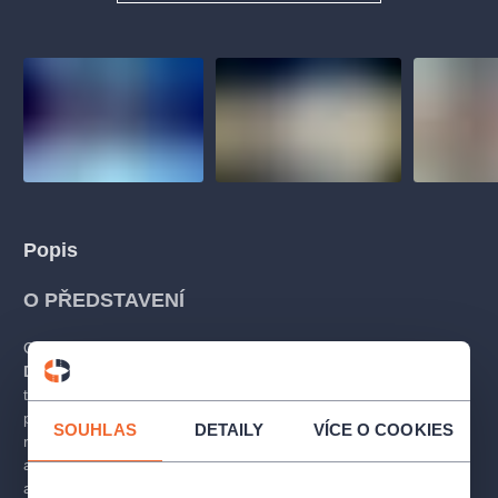
Popis
O PŘEDSTAVENÍ
Operní příběh volně zpracovaný
podle Dumasova románu
Dáma s kaméliemi
o nemocné kurtizáně Violettě a její marné
touze vymanit se z konvencí dobové společnosti dojímá
posluchače již více než 150 let. Jímavá Verdiho hudba
SOUHLAS
DETAILY
VÍCE O COOKIES
romanticky idealizuje
nešťastnou lásku Violetty k Alfrédovi
a oslovuje více než teatrální efektností především hlubokou
a emotivní lyrikou.