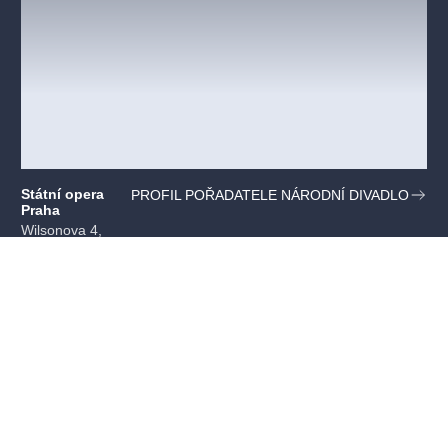
Státní opera
PROFIL POŘADATELE NÁRODNÍ DIVADLO
Praha
Wilsonova 4,
Praha
Mohlo by se vám líbit
VŠECHNY TERMÍNY