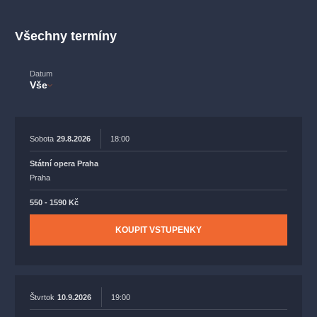
muzikálypraha
divadlopraha
sleva
klasickáhudba
filmováhudba
státníopera
rudolfinum
muzikál
Všechny termíny
národnídivadlo
činohra
Datum
Vše
Sobota
29.8.2026
18:00
Státní opera Praha
Praha
550 - 1590 Kč
KOUPIT VSTUPENKY
Štvrtok
10.9.2026
19:00