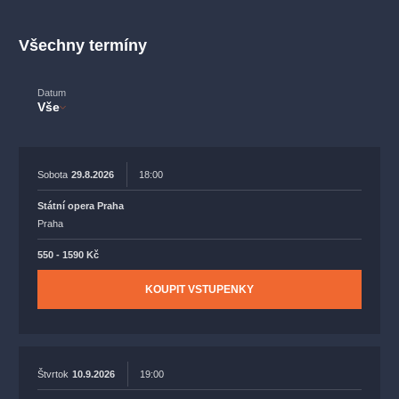
muzikálypraha
divadlopraha
sleva
klasickáhudba
filmováhudba
státníopera
rudolfinum
muzikál
Všechny termíny
národnídivadlo
činohra
Datum
Vše
Sobota
29.8.2026
18:00
Státní opera Praha
Praha
550 - 1590 Kč
KOUPIT VSTUPENKY
Štvrtok
10.9.2026
19:00