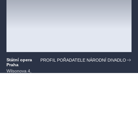
Státní opera
PROFIL POŘADATELE NÁRODNÍ DIVADLO
Praha
Wilsonova 4,
Praha
Mohlo by se vám líbit
VŠECHNY TERMÍNY