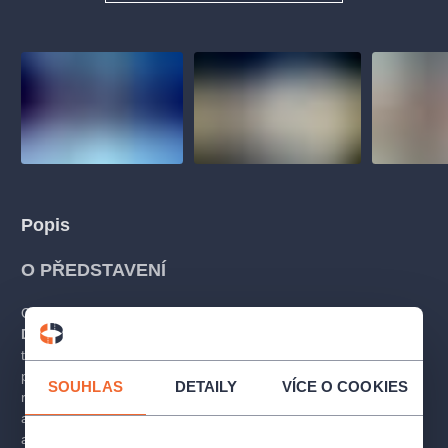
Popis
O PŘEDSTAVENÍ
Operní příběh volně zpracovaný
podle Dumasova románu
Dáma s kaméliemi
o nemocné kurtizáně Violettě a její marné
touze vymanit se z konvencí dobové společnosti dojímá
posluchače již více než 150 let. Jímavá Verdiho hudba
SOUHLAS
DETAILY
VÍCE O COOKIES
romanticky idealizuje
nešťastnou lásku Violetty k Alfrédovi
a oslovuje více než teatrální efektností především hlubokou
a emotivní lyrikou.