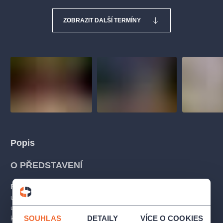
ZOBRAZIT DALŠÍ TERMÍNY
Popis
O PŘEDSTAVENÍ
Poslední divadelní kus Wolfganga Amadea Mozarta
byl
určen pro lidové publikum Divadla na Vídeňce, kde byl poprvé
uveden 30. září 1791. Autoři vyšli z tradice starovídeňské
kouzelné opery, jednoho z typů singspielu, zpěvohry
SOUHLAS
DETAILY
VÍCE O COOKIES