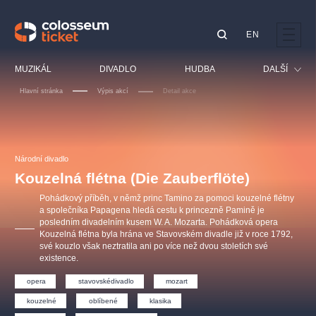
EN
Doporučujeme
MUZIKÁL
DIVADLO
HUDBA
DALŠÍ
Hlavní stránka
Výpis akcí
Detail akce
Festival
Kino
LUCIE BÍLÁ - TURNÉ
KABÁT - TURNÉ 2026
Mamma Mia!
OBYČEJNÁ HOLKA
Pro děti
Národní divadlo
Pink Panther Agency,
Kultura pod hvězdami
2026
s.r.o.
Kouzelná flétna (Die Zauberflöte)
Prohlídky
Agentura 44, s.r.o.
Pohádkový příběh, v němž princ Tamino za pomoci kouzelné flétny
Sport
a společníka Papagena hledá cestu k princezně Pamině je
posledním divadelním kusem W. A. Mozarta. Pohádková opera
Ostatní
Kouzelná flétna byla hrána ve Stavovském divadle již v roce 1792,
Ostatní hledají
své kouzlo však neztratila ani po více než dvou stoletích své
existence.
muzikálypraha
opera
stavovskédivadlo
mozart
Nejnavštěvovanější
kouzelné
oblíbené
klasika