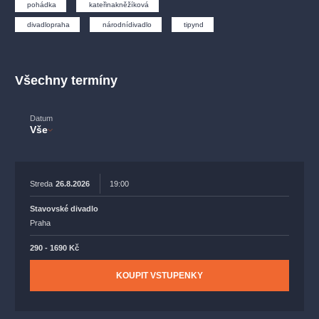
muzikálypraha
divadlopraha
sleva
klasickáhudba
pohádka
kateřinakněžíková
divadlopraha
národnídivadlo
tipynd
filmováhudba
státníopera
rudolfinum
muzikál
národnídivadlo
činohra
Všechny termíny
Datum
Vše
Streda
26.8.2026
19:00
Stavovské divadlo
Praha
290 - 1690 Kč
KOUPIT VSTUPENKY