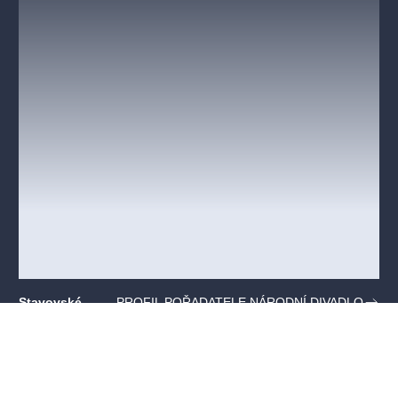
Stavovské
PROFIL POŘADATELE NÁRODNÍ DIVADLO
divadlo
Ovocný trh,
Praha