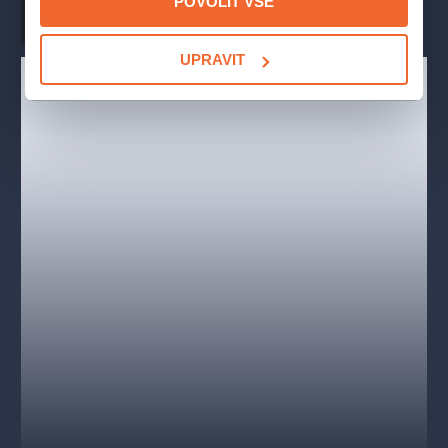
POVOLIT VŠE
úhlu. Z úhlu, který neznáme.
Dramaturgie
Martin Urban
Inscenace je uváděna pod záštitou JE Jan Thompson OBE,
UPRAVIT
velvyslankyně Spojeného království Velké Británie a Severního
Irska v České republice.
Vyberte si pohodlně místa na představení Audience
u královny ve
Stavovském divadle
a zakupte vstupenky
online na Colosseum ticket, nebo se podívejte na některý
z dalších zajímavých titulů Národního divadla.
OBSAZENÍ A TVŮRCI
Iva Janžurová (Královna Alžběta II.), Jan Hartl (Komornik),
Igor Orozovič (John Major), Vladislav Beneš (Winston
Churchill), David Matásek (Gordon Brown), František
Němec (Anthony Eden) a další.