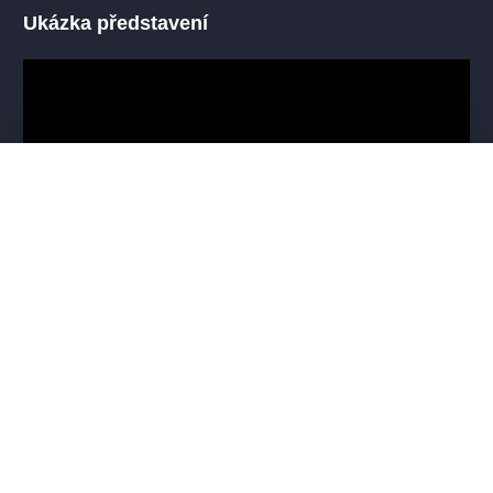
Ukázka představení
Mohlo by se vám líbit
VŠECHNY TERMÍNY