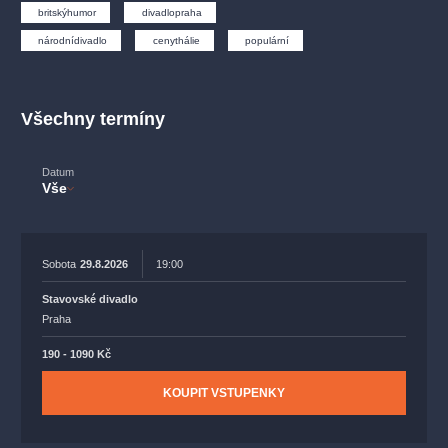
muzikálypraha
divadlopraha
sleva
klasickáhudba
britskýhumor
divadlopraha
filmováhudba
státníopera
rudolfinum
muzikál
národnídivadlo
cenythálie
populární
národnídivadlo
činohra
Všechny termíny
Datum
Vše
Sobota
29.8.2026
19:00
Stavovské divadlo
Praha
190 - 1090 Kč
KOUPIT VSTUPENKY