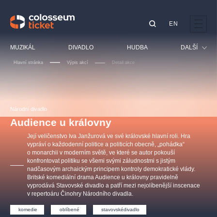
EN
Doporučujeme
MUZIKÁL
DIVADLO
HUDBA
DALŠÍ
Hlavní stránka
Výpis akcí
Detail akce
Festival
Kino
LUCIE BÍLÁ - TURNÉ
KABÁT - TURNÉ 2026
Mamma Mia!
OBYČEJNÁ HOLKA
Pro děti
Národní divadlo
Pink Panther Agency,
Kultura pod hvězdami
2026
s.r.o.
Audience u královny
Prohlídky
Agentura 44, s.r.o.
Její veličenstvo Iva Janžurová ve své královské hlavní roli. Hra
Sport
vypráví o každodenní politice a politicích obecně, „pohádka“
o monarchii v moderním světě, ve které se autor pokouší
Ostatní
konfrontovat politiku se všemi svými záludnostmi s jistým
Ostatní hledají
nadčasovým archaickým principem kontroly demokratické vlády.
Britské komediální drama Audience u královny pravidelně
muzikálypraha
vyprodává Stavovské divadlo a patří mezi nejolíbenější inscenace
v repertoáru Činohry Národního divadla.
Nejnavštěvovanější
komedie
oblíbené
stavovskédivadlo