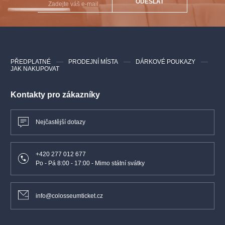
ODESLAT
Autor libreta
- Antonio Ghislanzoni
Režie
- Petar Selem
Scéna
- Hafiz Abdel Farghali
Kostýmy
- Josef Jelínek
PŘEDPLATNÉ
PRODEJNÍ MÍSTA
DÁRKOVÉ POUKAZY
Choreografie
- Otto Šanda
JAK NAKUPOVAT
Sbormistr
- Adolf Melichar
Kontakty pro zákazníky
Nejčastější dotazy
+420 277 012 677
Po - Pá 8:00 - 17:00 - Mimo státní svátky
info@colosseumticket.cz