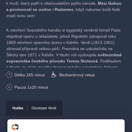
k muži, který patří k utlačovatelům jejího národa.
Mezi láskou
a povinností se ocitne i Radames
, když nakonec kvůli Aidě
zradí svou zem.
K otevření Suezského kanálu si egyptský vicekrál Ismail Paša
objednal operu u skladatele, jehož Rigoletto zahajoval roku
1869 otevření operního domu v Káhiře. Verdi (1813-1901)
věnoval přípravě velkou péči. Premiéra se uskutečnila na
Štědrý den 1871 v Káhiře. V titulní roli vystoupila
světoznámá
sopranistka českého původu Tereza Stolzová
. Podkladem
k libretu se stala povídka francouzského egyptologa Antonia
Marietta: dramatický příběh lásky etiopské princezny Aidy
Délka
165
minut
Bezbariérový vstup
a egyptského vojevůdce Radama, jimž ve společném štěstí
brání nepřátelství jejich národů.
Pauza 1x20 minut
Operou, kterou Verdi složil během pouhých čtyř měsíců, završil
tehdy již světoznámý skladatel hledání nového stylu. Aida patří
Hudba
Giuseppe Verdi
ke stálicím ve všech významných operních domech.
Opera je nastudována v italském originále a v představení jsou
Libreto
Antonio Ghislanzoni