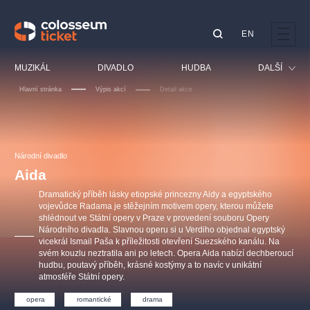
EN
Doporučujeme
MUZIKÁL
DIVADLO
HUDBA
DALŠÍ
Hlavní stránka
Výpis akcí
Detail akce
Festival
Kino
LUCIE BÍLÁ - TURNÉ
KABÁT - TURNÉ 2026
Mamma Mia!
OBYČEJNÁ HOLKA
Pro děti
Národní divadlo
Pink Panther Agency,
Kultura pod hvězdami
2026
s.r.o.
Aida
Prohlídky
Agentura 44, s.r.o.
Dramatický příběh lásky etiopské princezny Aidy a egyptského
Sport
vojevůdce Radama je stěžejním motivem opery, kterou můžete
shlédnout ve Státní opery v Praze v provedení souboru Opery
Ostatní
Národního divadla. Slavnou operu si u Verdiho objednal egyptský
Ostatní hledají
vicekrál Ismail Paša k příležitosti otevření Suezského kanálu. Na
svém kouzlu neztratila ani po letech. Opera Aida nabízí dechberoucí
muzikálypraha
hudbu, poutavý příběh, krásné kostýmy a to navíc v unikátní
atmosféře Státní opery.
Nejnavštěvovanější
opera
romantické
drama