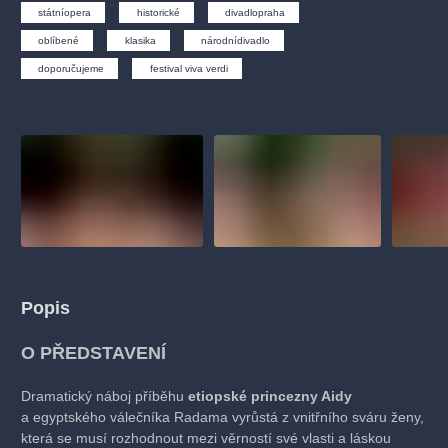
muzikálypraha
divadlopraha
sleva
klasickáhudba
státníopera
historické
divadlopraha
filmováhudba
státníopera
rudolfinum
muzikál
oblíbené
klasika
národnídivadlo
doporučujeme
festival viva verdi
národnídivadlo
činohra
Popis
O PŘEDSTAVENÍ
Dramatický náboj příběhu
etiopské princezny Aidy
a egyptského válečníka Radama vyrůstá z vnitřního sváru ženy,
která se musí rozhodnout mezi věrností své vlasti a láskou