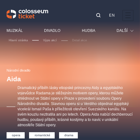
EN
Doporučujeme
MUZIKÁL
DIVADLO
HUDBA
DALŠÍ
Hlavní stránka
Výpis akcí
Detail akce
Festival
Kino
LUCIE BÍLÁ - TURNÉ
KABÁT - TURNÉ 2026
Mamma Mia!
OBYČEJNÁ HOLKA
Pro děti
Národní divadlo
Pink Panther Agency,
Kultura pod hvězdami
2026
s.r.o.
Aida
Prohlídky
Agentura 44, s.r.o.
Dramatický příběh lásky etiopské princezny Aidy a egyptského
Sport
vojevůdce Radama je stěžejním motivem opery, kterou můžete
shlédnout ve Státní opery v Praze v provedení souboru Opery
Ostatní
Národního divadla. Slavnou operu si u Verdiho objednal egyptský
Ostatní hledají
vicekrál Ismail Paša k příležitosti otevření Suezského kanálu. Na
svém kouzlu neztratila ani po letech. Opera Aida nabízí dechberoucí
muzikálypraha
hudbu, poutavý příběh, krásné kostýmy a to navíc v unikátní
atmosféře Státní opery.
Nejnavštěvovanější
opera
romantické
drama