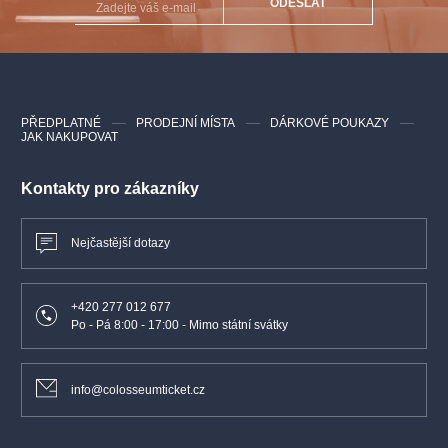
ODESLAT
Autor libreta
- Antonio Ghislanzoni
Režie
- Petar Selem
Scéna
- Hafiz Abdel Farghali
Kostýmy
- Josef Jelínek
PŘEDPLATNÉ
PRODEJNÍ MÍSTA
DÁRKOVÉ POUKAZY
Choreografie
- Otto Šanda
JAK NAKUPOVAT
Sbormistr
- Adolf Melichar
Kontakty pro zákazníky
Nejčastější dotazy
+420 277 012 677
Po - Pá 8:00 - 17:00 - Mimo státní svátky
info@colosseumticket.cz