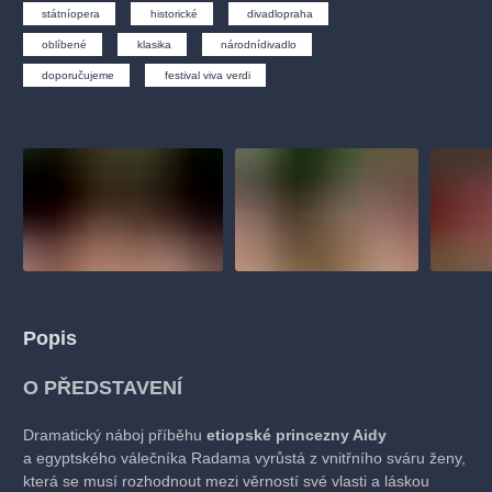
muzikálypraha
divadlopraha
sleva
klasickáhudba
státníopera
historické
divadlopraha
filmováhudba
státníopera
rudolfinum
muzikál
oblíbené
klasika
národnídivadlo
doporučujeme
festival viva verdi
národnídivadlo
činohra
Popis
O PŘEDSTAVENÍ
Dramatický náboj příběhu
etiopské princezny Aidy
a egyptského válečníka Radama vyrůstá z vnitřního sváru ženy,
která se musí rozhodnout mezi věrností své vlasti a láskou