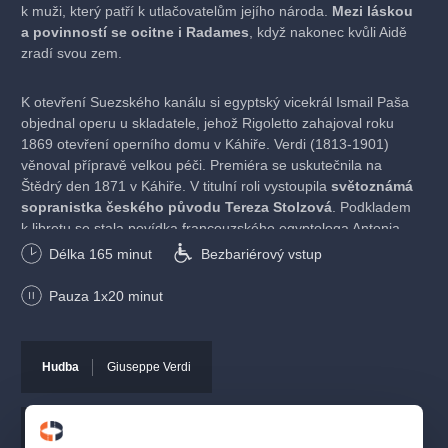
k muži, který patří k utlačovatelům jejího národa.
Mezi láskou
a povinností se ocitne i Radames
, když nakonec kvůli Aidě
zradí svou zem.
K otevření Suezského kanálu si egyptský vicekrál Ismail Paša
objednal operu u skladatele, jehož Rigoletto zahajoval roku
1869 otevření operního domu v Káhiře. Verdi (1813-1901)
věnoval přípravě velkou péči. Premiéra se uskutečnila na
Štědrý den 1871 v Káhiře. V titulní roli vystoupila
světoznámá
sopranistka českého původu Tereza Stolzová
. Podkladem
k libretu se stala povídka francouzského egyptologa Antonia
Marietta: dramatický příběh lásky etiopské princezny Aidy
Délka
165
minut
Bezbariérový vstup
a egyptského vojevůdce Radama, jimž ve společném štěstí
brání nepřátelství jejich národů.
Pauza 1x20 minut
Operou, kterou Verdi složil během pouhých čtyř měsíců, završil
tehdy již světoznámý skladatel hledání nového stylu. Aida patří
Hudba
Giuseppe Verdi
ke stálicím ve všech významných operních domech.
Opera je nastudována v italském originále a v představení jsou
Libreto
Antonio Ghislanzoni