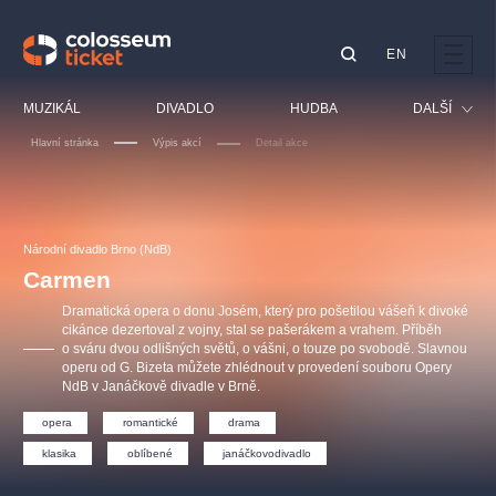
EN
Doporučujeme
MUZIKÁL
DIVADLO
HUDBA
DALŠÍ
Hlavní stránka
Výpis akcí
Detail akce
Festival
Kino
LUCIE BÍLÁ - TURNÉ
KABÁT - TURNÉ 2026
Mamma Mia!
OBYČEJNÁ HOLKA
Pro děti
Národní divadlo Brno (NdB)
Pink Panther Agency,
Kultura pod hvězdami
2026
s.r.o.
Carmen
Prohlídky
Agentura 44, s.r.o.
Dramatická opera o donu Josém, který pro pošetilou vášeň k divoké
Sport
cikánce dezertoval z vojny, stal se pašerákem a vrahem. Příběh
o sváru dvou odlišných světů, o vášni, o touze po svobodě. Slavnou
Ostatní
operu od G. Bizeta můžete zhlédnout v provedení souboru Opery
Ostatní hledají
NdB v Janáčkově divadle v Brně.
muzikálypraha
opera
romantické
drama
klasika
oblíbené
janáčkovodivadlo
Nejnavštěvovanější