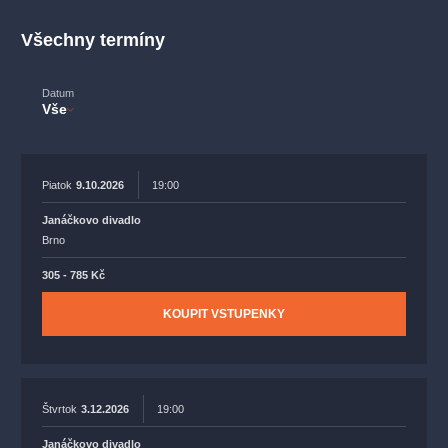
muzikálypraha
divadlopraha
sleva
klasickáhudba
Všechny termíny
filmováhudba
státníopera
rudolfinum
muzikál
národnídivadlo
činohra
Datum
Vše
Piatok
9.10.2026
19:00
Janáčkovo divadlo
Brno
305 - 785 Kč
KOUPIT VSTUPENKY
Štvrtok
3.12.2026
19:00
Janáčkovo divadlo