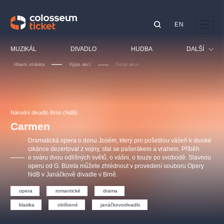
EN
Doporučujeme
MUZIKÁL
DIVADLO
HUDBA
DALŠÍ
Hlavní stránka
Výpis akcí
Detail akce
Festival
Kino
LUCIE BÍLÁ - TURNÉ
KABÁT - TURNÉ 2026
Mamma Mia!
OBYČEJNÁ HOLKA
Pro děti
Národní divadlo Brno (NdB)
Pink Panther Agency,
Kultura pod hvězdami
2026
s.r.o.
Carmen
Prohlídky
Agentura 44, s.r.o.
Dramatická opera o donu Josém, který pro pošetilou vášeň k divoké
Sport
cikánce dezertoval z vojny, stal se pašerákem a vrahem. Příběh
o sváru dvou odlišných světů, o vášni, o touze po svobodě. Slavnou
Ostatní
operu od G. Bizeta můžete zhlédnout v provedení souboru Opery
Ostatní hledají
NdB v Janáčkově divadle v Brně.
muzikálypraha
opera
romantické
drama
klasika
oblíbené
janáčkovodivadlo
Nejnavštěvovanější