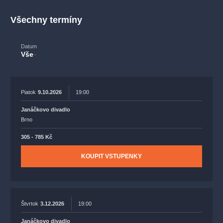
muzikálypraha
divadlopraha
sleva
klasickáhudba
Všechny termíny
filmováhudba
státníopera
rudolfinum
muzikál
národnídivadlo
činohra
Datum
Vše
Piatok
9.10.2026
19:00
Janáčkovo divadlo
Brno
305 - 785 Kč
KOUPIT VSTUPENKY
Štvrtok
3.12.2026
19:00
Janáčkovo divadlo