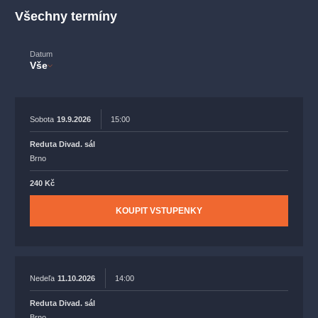
muzikálypraha
divadlopraha
sleva
klasickáhudba
Všechny termíny
filmováhudba
státníopera
rudolfinum
muzikál
národnídivadlo
činohra
Datum
Vše
Sobota
19.9.2026
15:00
Reduta Divad. sál
Brno
240 Kč
KOUPIT VSTUPENKY
Nedeľa
11.10.2026
14:00
Reduta Divad. sál
Brno