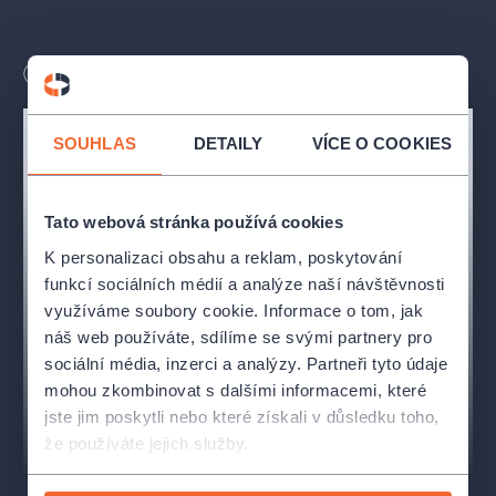
Inscenace je vhodná pro děti od 6 let.
Délka
75
minut
Bez přestávky
SOUHLAS
DETAILY
VÍCE O COOKIES
OBSAZENÍ A TVŮRCI
Andulka
: Monika Eichmeier
Tato webová stránka používá cookies
Vincek
: Michal Bumbálek
K personalizaci obsahu a reklam, poskytování
Kronikář
: Martin Veselý, Jakub Svojanovský
funkcí sociálních médií a analýze naší návštěvnosti
Birk
: Jan Grygar
využíváme soubory cookie. Informace o tom, jak
náš web používáte, sdílíme se svými partnery pro
sociální média, inzerci a analýzy. Partneři tyto údaje
mohou zkombinovat s dalšími informacemi, které
Autor
: Jakub Šafránek
jste jim poskytli nebo které získali v důsledku toho,
Úprava
: Roman Groszmann
že používáte jejich služby.
Režie
: Roman Groszmann
Dramaturgie
: Ilona Smejkalová
Scéna
: Michal Hejmovský