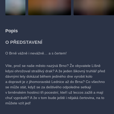
Popis
O PŘEDSTAVENÍ
O Brně vážně i nevážně… a s čertem!
Víte, proč se naše město nazývá Brno? Že obyvatele Líšně
kdysi ohrožoval strašlivý drak? A že jeden šikovný truhlář před
dávnými lety dokázal během jediného dne vyrobit kolo
a dopravit je z jihomoravské Lednice až do Brna? Co všechno
se může stát, když se za deštivého odpoledne setkají
v brněnském hostinci tři pocestní, kteří už leccos zažili a mají
chuť vyprávět? A že v tom bude ještě i nějaká čertovina, na to
můžete vzít jed!