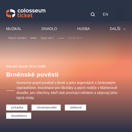
EN
Doporučujeme
MUZIKÁL
DIVADLO
HUDBA
DALŠÍ
Hlavní stránka
Výpis akcí
Detail akce
Festival
Kino
LUCIE BÍLÁ - TURNÉ
KABÁT - TURNÉ 2026
Mamma Mia!
OBYČEJNÁ HOLKA
Pro děti
Národní divadlo Brno (NdB)
Pink Panther Agency,
Kultura pod hvězdami
2026
s.r.o.
Brněnské pověsti
Prohlídky
Agentura 44, s.r.o.
Humorné pojetí pověstí o Brně a jeho legendách s čertovským
Sport
vypravěčem. Inscenace pro školáky a jejich rodiče v Mahenově
divadle, pro všechny, kteří rádi prochází městem a objevují jeho
Ostatní
tajná místa.
Ostatní hledají
pohádka
vhodnéproděti
oblíbené
muzikálypraha
divadlobrno
Nejnavštěvovanější