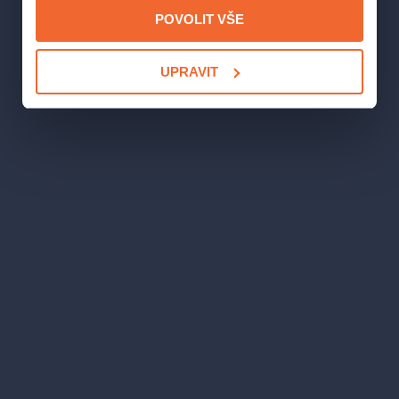
Kostýmy
: Michal Hejmovský
POVOLIT VŠE
Hudba
: Karel Heřman
Pohybová spolupráce
: Hana Halberstadt
UPRAVIT