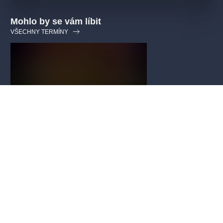
Mohlo by se vám líbit
VŠECHNY TERMÍNY
Edison!
Národní divadlo Brno (NdB)
kouzelné
interaktivní
divadlobrno
20.9.2026
-
29.11.2026
Reduta Divad. sál
,
Brno
240 Kč