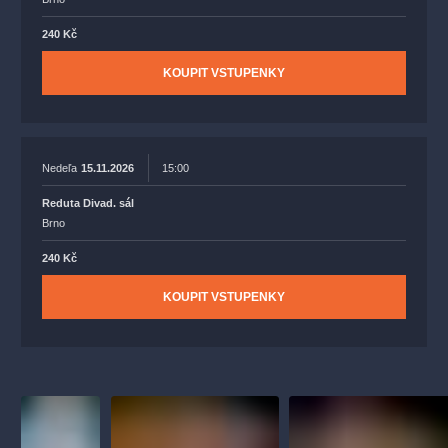
240 Kč
KOUPIT VSTUPENKY
Nedeľa
15.11.2026
15:00
Reduta Divad. sál
Brno
240 Kč
KOUPIT VSTUPENKY