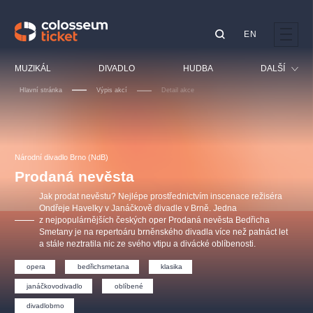
EN
Doporučujeme
MUZIKÁL
DIVADLO
HUDBA
DALŠÍ
Hlavní stránka
Výpis akcí
Detail akce
Festival
Kino
LUCIE BÍLÁ - TURNÉ
KABÁT - TURNÉ 2026
Mamma Mia!
OBYČEJNÁ HOLKA
Pro děti
Národní divadlo Brno (NdB)
Pink Panther Agency,
Kultura pod hvězdami
2026
s.r.o.
Prodaná nevěsta
Prohlídky
Agentura 44, s.r.o.
Jak prodat nevěstu? Nejlépe prostřednictvím inscenace režiséra
Sport
Ondřeje Havelky v Janáčkově divadle v Brně. Jedna
z nejpopulárnějších českých oper Prodaná nevěsta Bedřicha
Ostatní
Smetany je na repertoáru brněnského divadla více než patnáct let
Ostatní hledají
a stále neztratila nic ze svého vtipu a divácké oblíbenosti.
muzikálypraha
opera
bedřichsmetana
klasika
janáčkovodivadlo
oblíbené
Nejnavštěvovanější
divadlobrno