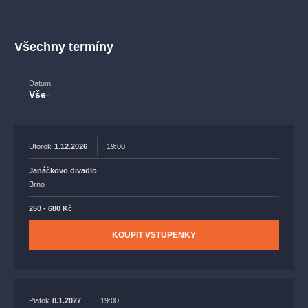
muzikálypraha
divadlopraha
sleva
klasickáhudba
filmováhudba
státníopera
rudolfinum
muzikál
Všechny termíny
národnídivadlo
činohra
Datum
Vše
Utorok
1.12.2026
19:00
Janáčkovo divadlo
Brno
250 - 680 Kč
KOUPIT VSTUPENKY
Piatok
8.1.2027
19:00