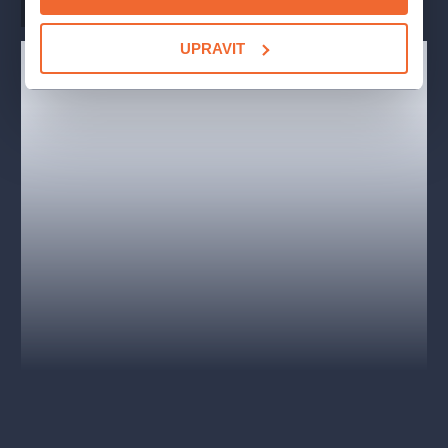
Hudba
Bedřich Smetana
UPRAVIT
1. dějství
Je masopust. Všichni slaví a veselí se, jen Mařenka nemá příliš
důvodů k radosti. Rodiče ji nutí, aby se provdala za bohatého
Vaška a nechala Jeníka, který je jen chudý chasník bez
domova. Otec podlehl slovům dohazovače Kecala,
vypočítávajícího Vaškovy přednosti. Ten je totiž jediným
dědicem velkého Míchova statku, neboť jeho nevlastní bratr se
ztratil kdesi ve světě. Mařenka však energicky Vaška odmítá.
Kecal, nechtěje přijíti o dobrý obchod, rozhodne se vyhledat
Jeníka...
2. dějství
Mezi veselící se chasu by rád pronikl i Vašek, leč marně.
Mařenka si ho všimne a okamžitě kuje železo. Vašek ji nezná
a toho Mařenka využije ke své intrice. Pomluví mu jeho
předurčenou nevěstu a vykreslí ji v těch nejhorších barvách,