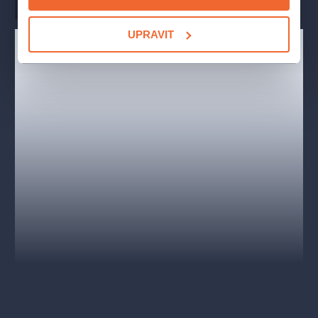
Hudba
Bedřich Smetana
UPRAVIT
1. dějství
Je masopust. Všichni slaví a veselí se, jen Mařenka nemá příliš
důvodů k radosti. Rodiče ji nutí, aby se provdala za bohatého
Vaška a nechala Jeníka, který je jen chudý chasník bez
domova. Otec podlehl slovům dohazovače Kecala,
vypočítávajícího Vaškovy přednosti. Ten je totiž jediným
dědicem velkého Míchova statku, neboť jeho nevlastní bratr se
ztratil kdesi ve světě. Mařenka však energicky Vaška odmítá.
Kecal, nechtěje přijíti o dobrý obchod, rozhodne se vyhledat
Jeníka...
2. dějství
Mezi veselící se chasu by rád pronikl i Vašek, leč marně.
Mařenka si ho všimne a okamžitě kuje železo. Vašek ji nezná
a toho Mařenka využije ke své intrice. Pomluví mu jeho
předurčenou nevěstu a vykreslí ji v těch nejhorších barvách,