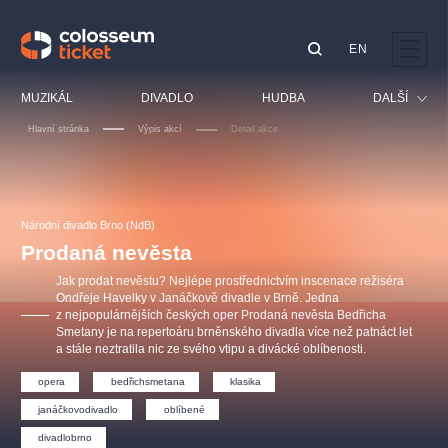
EN
Doporučujeme
MUZIKÁL
DIVADLO
HUDBA
DALŠÍ
Hlavní stránka
Výpis akcí
Detail akce
Festival
Kino
LUCIE BÍLÁ - TURNÉ
KABÁT - TURNÉ 2026
Mamma Mia!
OBYČEJNÁ HOLKA
Pro děti
Národní divadlo Brno (NdB)
Pink Panther Agency,
Kultura pod hvězdami
2026
s.r.o.
Prodaná nevěsta
Prohlídky
Agentura 44, s.r.o.
Jak prodat nevěstu? Nejlépe prostřednictvím inscenace režiséra
Sport
Ondřeje Havelky v Janáčkově divadle v Brně. Jedna
z nejpopulárnějších českých oper Prodaná nevěsta Bedřicha
Ostatní
Smetany je na repertoáru brněnského divadla více než patnáct let
Ostatní hledají
a stále neztratila nic ze svého vtipu a divácké oblíbenosti.
muzikálypraha
opera
bedřichsmetana
klasika
janáčkovodivadlo
oblíbené
Nejnavštěvovanější
divadlobrno