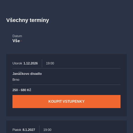
muzikálypraha
divadlopraha
sleva
klasickáhudba
filmováhudba
státníopera
rudolfinum
muzikál
Všechny termíny
národnídivadlo
činohra
Datum
Vše
Utorok
1.12.2026
19:00
Janáčkovo divadlo
Brno
250 - 680 Kč
KOUPIT VSTUPENKY
Piatok
8.1.2027
19:00