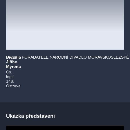
Divadlo
PROFIL POŘADATELE NÁRODNÍ DIVADLO MORAVSKOSLEZSKÉ 
Jiřího
Myrona
Čs.
legií
148,
Ostrava
Ukázka představení