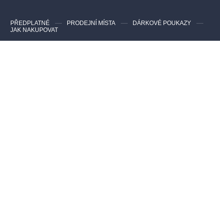
PŘEDPLATNÉ
PRODEJNÍ MÍSTA
DÁRKOVÉ POUKAZY
JAK NAKUPOVAT
Kontakty pro zákazníky
Nejčastější dotazy
+420 277 012 677
Po - Pá 8:00 - 17:00 - Mimo státní svátky
info@colosseumticket.cz
Kontakty pro pořadatele a agentury
+420 277 012 600