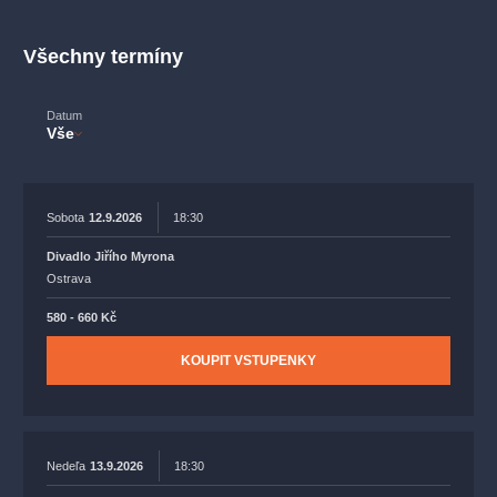
muzikálypraha
divadlopraha
sleva
klasickáhudba
filmováhudba
státníopera
rudolfinum
muzikál
Všechny termíny
národnídivadlo
činohra
Datum
Vše
Sobota
12.9.2026
18:30
Divadlo Jiřího Myrona
Ostrava
580 - 660 Kč
KOUPIT VSTUPENKY
Nedeľa
13.9.2026
18:30