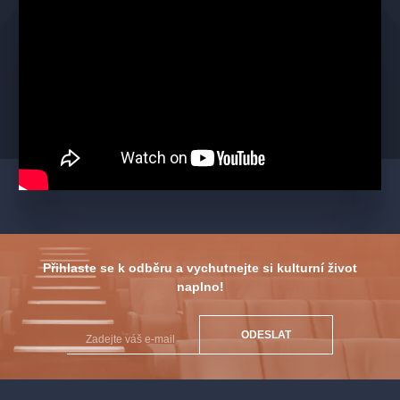
Přihlaste se k odběru a vychutnejte si kulturní život
naplno!
ODESLAT