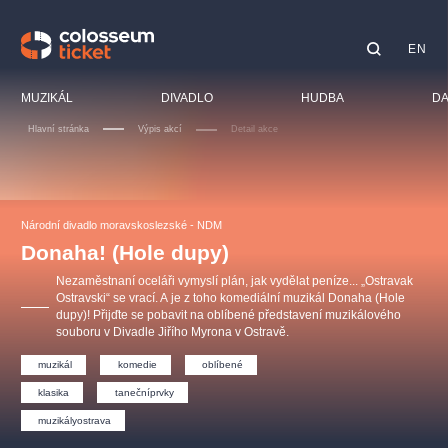
EN
Doporučujeme
MUZIKÁL
DIVADLO
HUDBA
DA
Hlavní stránka
Výpis akcí
Detail akce
Festiva
Kino
LUCIE BÍLÁ - TURNÉ
KABÁT - TURNÉ 2026
Mamma Mia!
OBYČEJNÁ HOLKA
Pro dět
Národní divadlo moravskoslezské - NDM
Pink Panther Agency,
Kultura pod hvězdami
2026
s.r.o.
Donaha! (Hole dupy)
Prohlí
Agentura 44, s.r.o.
Nezaměstnaní oceláři vymyslí plán, jak vydělat peníze... „Ostravak
Sport
Ostravski“ se vrací. A je z toho komediální muzikál Donaha (Hole
dupy)! Přijďte se pobavit na oblíbené představení muzikálového
Ostatn
souboru v Divadle Jiřího Myrona v Ostravě.
Ostatní hledají
muzikál
komedie
oblíbené
muzikálypraha
klasika
tanečníprvky
Nejnavštěvovanější
muzikályostrava