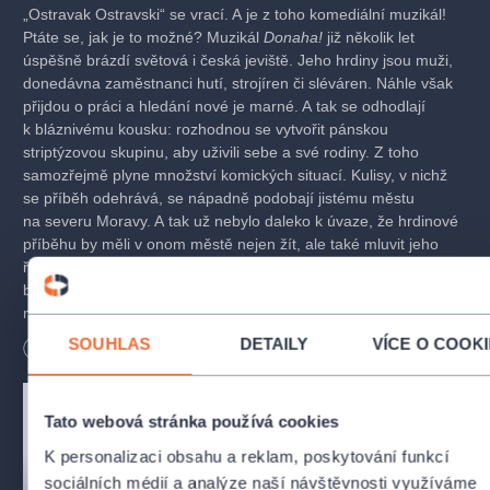
„Ostravak Ostravski“ se vrací. A je z toho komediální muzikál!
Ptáte se, jak je to možné? Muzikál
Donaha!
již několik let
úspěšně brázdí světová i česká jeviště. Jeho hrdiny jsou muži,
donedávna zaměstnanci hutí, strojíren či sléváren. Náhle však
přijdou o práci a hledání nové je marné. A tak se odhodlají
k bláznivému kousku: rozhodnou se vytvořit pánskou
striptýzovou skupinu, aby uživili sebe a své rodiny. Z toho
samozřejmě plyne množství komických situací. Kulisy, v nichž
se příběh odehrává, se nápadně podobají jistému městu
na severu Moravy. A tak už nebylo daleko k úvaze, že hrdinové
příběhu by měli v onom městě nejen žít, ale také mluvit jeho
řečí. A protože nikdo nevládne „ostravštinou“ lépe než věhlasný
blogger, nabídli jsme mu, aby kus znovu „přeložil“. Slavný
muzikál vám tak nabízíme v ostravském hávu!
SOUHLAS
DETAILY
VÍCE O COOK
Délka
210
minut
OBSAZENÍ A TVŮRCI
Jarek Lukavski, nezaměstnaný ocelář:
Ivan Dejmal, Igor
Tato webová stránka používá cookies
Orozovič
K personalizaci obsahu a reklam, poskytování funkcí
Ondra Lukavski, jeho syn:
Jonáš Adámek, René Gilar
sociálních médií a analýze naší návštěvnosti využíváme
Eva Lukavska, jeho manželka (jsou před rozvodem):
Lada