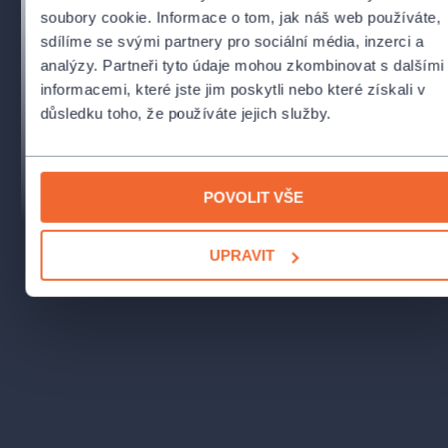
Bělašková
soubory cookie. Informace o tom, jak náš web používáte,
Václav, její druh:
Tomáš Jirman
sdílíme se svými partnery pro sociální média, inzerci a
David Buchtela, nezaměstnaný ocelář:
Jiří Sedláček
analýzy. Partneři tyto údaje mohou zkombinovat s dalšími
Jiřina Buchtelová, jeho manželka:
Hana Fialová
informacemi, které jste jim poskytli nebo které získali v
a další
důsledku toho, že používáte jejich služby.
Kapela hraje ve složení:
Václav Grigor, Petr Kabil, Mojmír Blaštík, Soňa Žídková
|
trubka
POVOLIT VŠE
Jiří Pohanka, Zbigniew Kaleta, Daniel Troszok
| altsaxofon,
flétna
Radek Král, Zbigniew Kaleta, Daniel Troszok, Jiří Pohanka
|
UPRAVIT
tenorsaxofon, klarinet, flétna
Zbigniew Kaleta, Jaromír Sokol
| barytonsaxofon
Vladimír Ševčík, Lubomír Konečný
| trombon
Mario Šeparovič
| kytara
Vlastimil Šmída,
| piano, klávesy
Jenny Krompolc, Přemysl Mixa
| kontrabas
František Škrla |
bicí