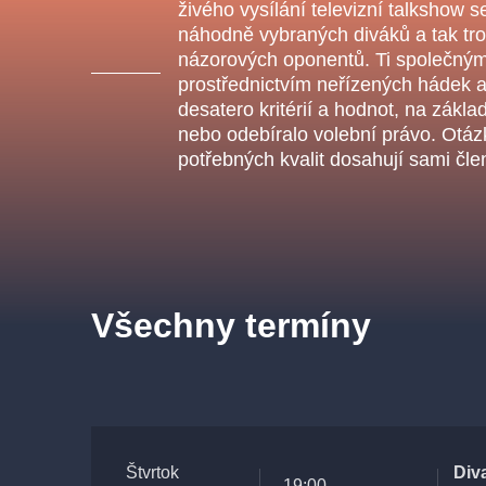
s.r
živého vysílání televizní talkshow 
Agentura 44, s.r.o.
náhodně vybraných diváků a tak tro
názorových oponentů. Ti společnými
prostřednictvím neřízených hádek a 
desatero kritérií a hodnot, na zákla
nebo odebíralo volební právo. Otáz
Ostatní hledají
potřebných kvalit dosahují sami čle
muzikálypraha
Nejnavštěvovanější
muzikálypraha
divadlopra
Všechny termíny
muzikál
národnídivadlo
Štvrtok
Div
19:00