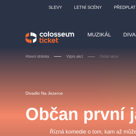
SLEVY
LETNÍ SCÉNY
PŘEDPLAT
MUZIKÁL
DIV
Hlavní stránka
Výpis akcí
Detail akce
Doporučujeme
Divadlo Na Jezerce
Občan první j
LUCIE BÍLÁ - TURNÉ
KA
OBYČEJNÁ HOLKA
Řízná komedie o tom, kam až může v
Pi
2026