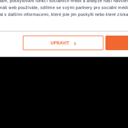
klam, poskytování funkcí sociálních médií a analýze naší návšt
 náš web používáte, sdílíme se svými partnery pro sociální média
 s dalšími informacemi, které jste jim poskytli nebo které získa
UPRAVIT