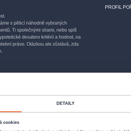
PROFIL PO
st.
áváme s pěticí náhodně vybraných
entů. Ti společnými silami, nebo spíš
ypotetické desatero kritérií a hodnot, na
olební právo. Otázkou ale zůstává, zda
e.
DETAILY
á cookies