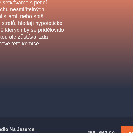
.o.
se setkáváme s pěticí
Parnas Ensemb
chu nesmiřitelných
 silami, nebo spíš
střetů, hledají hypotetické
dě kterých by se přidělovalo
kou ale zůstává, zda
nové této komise.
ha
sleva
klasickáhudba
filmováhudba
státníopera
činohra
adlo Na Jezerce
250 - 649 Kč