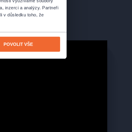
ěvnosti využíváme soubory
, inzerci a analýzy. Partneři
li v důsledku toho, že
POVOLIT VŠE