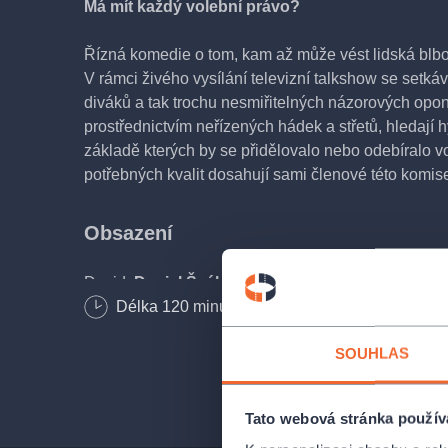
Má mít každý volební právo?
Řízná komedie o tom, kam až může vést lidská blbo
V rámci živého vysílání televizní talkshow se setk
diváků a tak trochu nesmiřitelných názorových opon
prostřednictvím neřízených hádek a střetů, hledají h
základě kterých by se přidělovalo nebo odebíralo v
potřebných kvalit dosahují sami členové této komis
Obsazení
David:
Daniel Šváb
Délka
120
minut
Marta:
Miluše Šplechtová
SOUHLAS
Dagmar:
Nela Boudová
Tato webová stránka použív