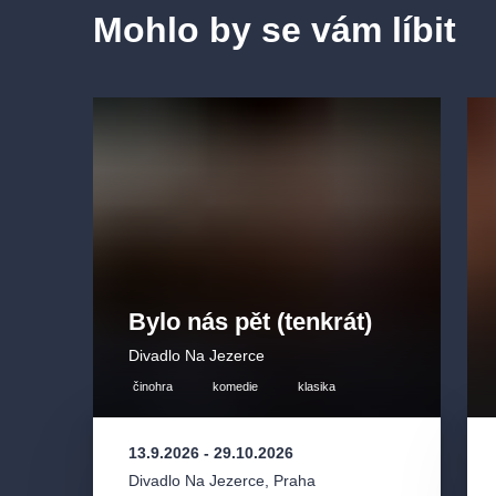
Mohlo by se vám líbit
Bylo nás pět (tenkrát)
Divadlo Na Jezerce
činohra
komedie
klasika
13.9.2026
-
29.10.2026
Divadlo Na Jezerce
,
Praha