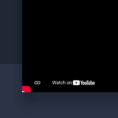
Kostýmy:
Hanna SOUKUPOVÁ
Asistent režie:
Ondřej DVOŘÁK
Zvukový design:
Ladislav GREINER