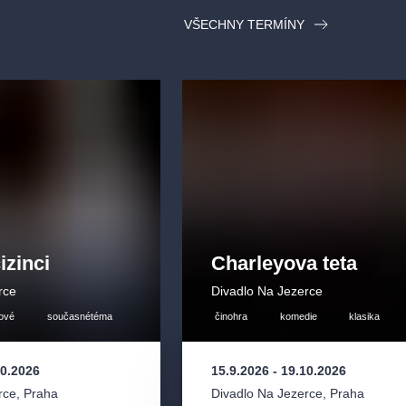
VŠECHNY TERMÍNY
izinci
Charleyova teta
rce
Divadlo Na Jezerce
ové
současnétéma
činohra
komedie
klasika
10.2026
15.9.2026
-
19.10.2026
rce
,
Praha
Divadlo Na Jezerce
,
Praha