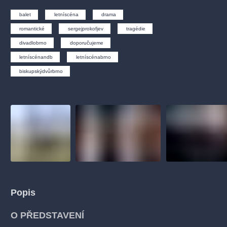
muzikálypraha
divadlopraha
sleva
klasickáhudba
balet
letníscéna
drama
filmováhudba
státníopera
rudolfinum
muzikál
romantické
sergejprokofjev
tragédie
národnídivadlo
činohra
divadlobrno
doporučujeme
letníscénandb
letníscénabrno
biskupskýdvůrbrno
Popis
O PŘEDSTAVENÍ