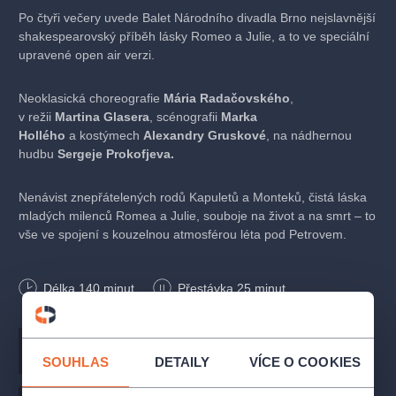
Po čtyři večery uvede Balet Národního divadla Brno nejslavnější
shakespearovský příběh lásky Romeo a Julie, a to ve speciální
upravené open air verzi.
Neoklasická choreografie
Mária Radačovského
,
v režii
Martina Glasera
, scénografii
Marka
Hollého
a kostýmech
Alexandry Gruskové
, na nádhernou
hudbu
Sergeje Prokofjeva
.
Nenávist znepřátelených rodů Kapuletů a Monteků, čistá láska
mladých milenců Romea a Julie, souboje na život a na smrt – to
vše ve spojení s kouzelnou atmosférou léta pod Petrovem.
VEČERNÍ POKLADNA
: vždy 45 minut před začátkem
Délka
140
minut
Přestávka 25 minut.
představení bude přímo na Biskupském dvoře růžový stánek
NdB s pokladnou. Nabízíme k zapůjčení deky a k zakoupení
pláštěnky.
Autor
Sergej Prokofjev
Režie
Martin Glaser
OBČERSTVENÍ
: přímo v areálu Biskupského dvora budou
SOUHLAS
DETAILY
VÍCE O COOKIES
divákům (před a během představení) k dispozici stánky
s občerstvením.