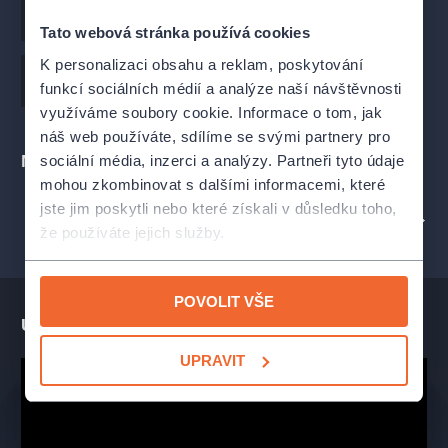
HLEDIŠTĚ:
má elevaci s výhledem na Katedrálu sv. Petra
Choreografie
Mário Radačovský
Tato webová stránka používá cookies
a Pavla.
DRESS CODE:
není daný. Oblečte se raději teple, letní večery
K personalizaci obsahu a reklam, poskytování
jsou nevyzpytatelné.
Dirigent
Pavel Šnajdr
funkcí sociálních médií a analýze naší návštěvnosti
WC
: diváci můžou využít WC v prostorách Moravského
využíváme soubory cookie. Informace o tom, jak
zemského muzea.
náš web používáte, sdílíme se svými partnery pro
PARKOVÁNÍ
: využijte k parkování podzemní garáž pod OC
Místa
sociální média, inzerci a analýzy. Partneři tyto údaje
Velký Špalíček, které mají vjezd z Dominikánského náměstí,
nebo v parkovacím domě Dominik vedle Nové radnice, který má
mohou zkombinovat s dalšími informacemi, které
vjezd z Husovy ulice. Parkování na Zelném trhu
jste jim poskytli nebo které získali v důsledku toho,
PROFIL POŘADATELE NÁRODNÍ DIVADLO BRNO (NDB)
nedoporučujeme.
že používáte jejich služby.
POVOLIT VŠE
Ukázka představení
UPRAVIT