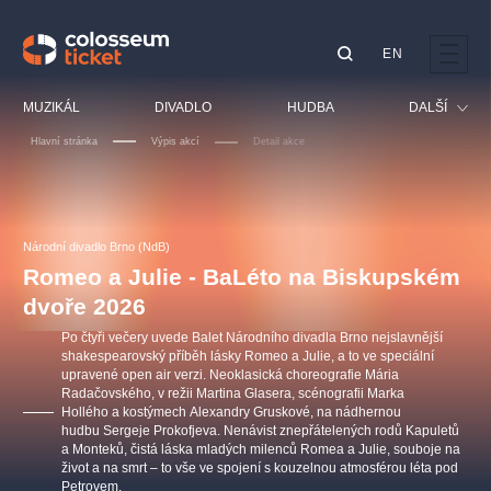
EN
Doporučujeme
MUZIKÁL
DIVADLO
HUDBA
DALŠÍ
Hlavní stránka
Výpis akcí
Detail akce
Festival
Kino
LUCIE BÍLÁ - TURNÉ
KABÁT - TURNÉ 2026
Mamma Mia!
OBYČEJNÁ HOLKA
Pro děti
Národní divadlo Brno (NdB)
Pink Panther Agency,
Kultura pod hvězdami
2026
s.r.o.
Romeo a Julie - BaLéto na Biskupském
Prohlídky
Agentura 44, s.r.o.
dvoře 2026
Sport
Po čtyři večery uvede Balet Národního divadla Brno nejslavnější
Ostatní
shakespearovský příběh lásky Romeo a Julie, a to ve speciální
upravené open air verzi. Neoklasická choreografie Mária
Ostatní hledají
Radačovského, v režii Martina Glasera, scénografii Marka
muzikálypraha
Hollého a kostýmech Alexandry Gruskové, na nádhernou
hudbu Sergeje Prokofjeva. Nenávist znepřátelených rodů Kapuletů
a Monteků, čistá láska mladých milenců Romea a Julie, souboje na
Nejnavštěvovanější
život a na smrt – to vše ve spojení s kouzelnou atmosférou léta pod
Petrovem.