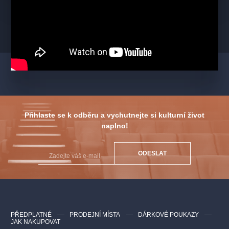
Přihlaste se k odběru a vychutnejte si kulturní život
naplno!
ODESLAT
PŘEDPLATNÉ
PRODEJNÍ MÍSTA
DÁRKOVÉ POUKAZY
JAK NAKUPOVAT