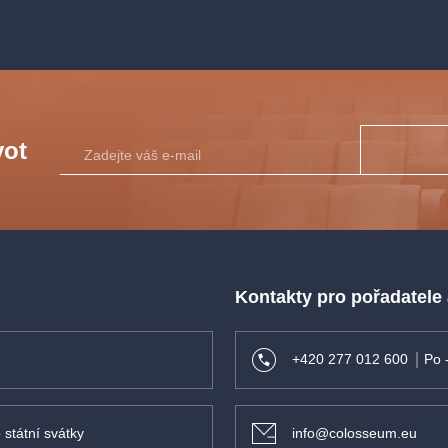
vot
Kontakty pro pořadatele
+420 277 012 600
Po 
 státní svátky
info@colosseum.eu