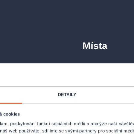
Místa
Letní scéna Voděrádky
Krabošická 45, Říčany 
 když zjistíte, že takovým ideálem
PROFIL POŘ
osti vzali za ženu a pak na to
DETAILY
á cookies
oval k ohromnému jmění, žije
 za ženu, jen co pro ni koupí zámek
klam, poskytování funkcí sociálních médií a analýze naší návšt
, Antoinova dávná láska z mládí,
 náš web používáte, sdílíme se svými partnery pro sociální média