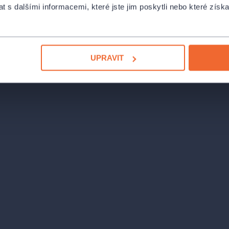
 – a pak na to zapomněl. Vyhlídka na
 s dalšími informacemi, které jste jim poskytli nebo které získa
ývá než na Maryse vymyslet lest.
 situací a humorných dialogů.
UPRAVIT