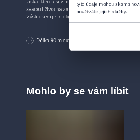
láska, kterou si v mládí vzal za zákonnou manželku
tyto údaje mohou zkombinovat
svatbu i život na zámku se rázem komplikuje. Nezb
používáte jejich služby.
Výsledkem je inteligentní komedie plná absurdních
ÚČINKUJÍ
Délka
90
minut
Antoine
- Roman Zach
Diane
- Lucie Žáčková, Nikola Kouklová
Maryse
- Diana Toniková,
Chuang–Mu
- Ha Thanh Špetlíková
Gilles
- Prokop Zach, Karel Heřmánek ml.
Mohlo by se vám líbit