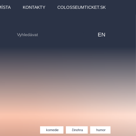
MÍSTA
KONTAKTY
COLOSSEUMTICKET.SK
EN
lfinu -
Love2Dance - Láska,
Filmový orchestr Praha
LDI,
tanec a sen
v Novoměstské radnici
komedie
činohra
humor