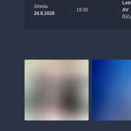
Let
Streda
19:30
AV
26.8.2026
Říč