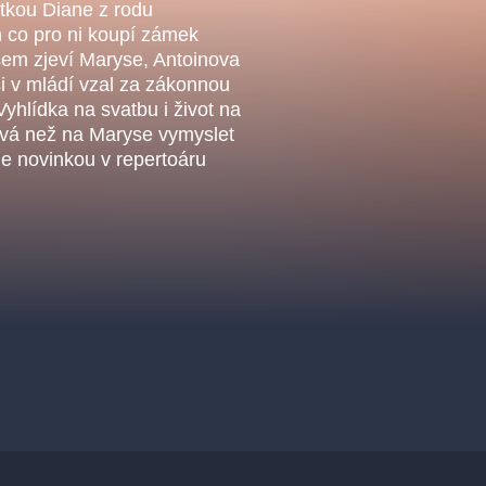
.o.
atkou Diane z rodu
Parnas Ensemb
 co pro ni koupí zámek
šem zjeví Maryse, Antoinova
si v mládí vzal za zákonnou
yhlídka na svatbu i život na
vá než na Maryse vymyslet
 je novinkou v repertoáru
ha
sleva
klasickáhudba
filmováhudba
státníopera
činohra