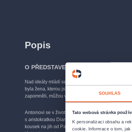
Popis
O PŘEDSTAVENÍ
Nad ideály mládí se můžete s úsměvem dojmout. Ale
byla žena, kterou jste si kdysi v mladické nerozvážn
SOUHLAS
zapomněli, můžou vám také zbýt jen oči pro pláč.
Tato webová stránka použív
Antoinovi se v životě dařilo. Vlastní pílí se vyprac
s aristokratkou Diane z rodu Bourbonů. Tu si vezme
K personalizaci obsahu a re
kousek na jih od Paříže. Pak se ovšem zjeví Maryse
cookie. Informace o tom, jak