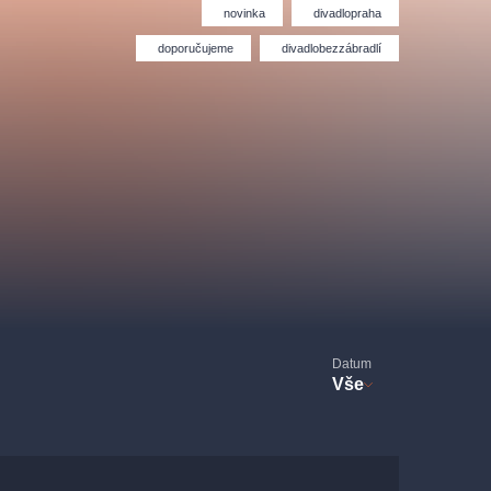
Divadlo Hybernia
Filmový orchestr Praha
novinka
divadlopraha
le
(FOP)
doporučujeme
divadlobezzábradlí
rudolfinum
Datum
Vše