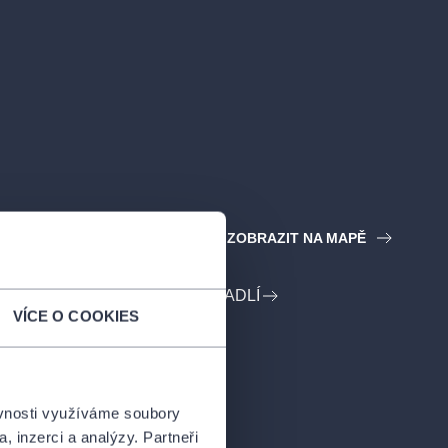
 - Home of AV
ZOBRAZIT NA MAPĚ
u Prahy - Voděrádky
ADATELE DIVADLO BEZ ZÁBRADLÍ
VÍCE O COOKIES
ěvnosti využíváme soubory
, inzerci a analýzy. Partneři