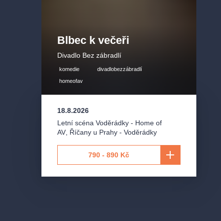
Blbec k večeři
Divadlo Bez zábradlí
komedie
divadlobezzábradlí
homeofav
18.8.2026
Letní scéna Voděrádky - Home of
AV
,
Říčany u Prahy - Voděrádky
790 - 890 Kč