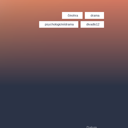
Divadlo Hybernia
Filmový orchestr Praha
le
(FOP)
činohra
drama
psychologickédrama
divadlo12
rudolfinum
Datum