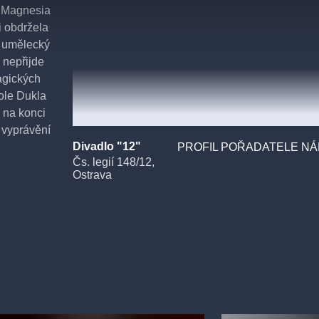
 Magnesia
ni obdržela
ý umělecký
n nepřijde
agických
Dole Dukla
 na konci
 vyprávění
Divadlo "12"
ěny naší země
PROFIL POŘADATELE NÁ
Čs. legií 148/12,
ovídané vdovy
Ostrava
sky, rodiny
ít dál navzdory
i. „Musí se žít