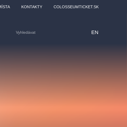
MÍSTA
KONTAKTY
COLOSSEUMTICKET.SK
EN
lfinu -
Love2Dance - Láska,
Filmový orchestr Praha
LDI,
tanec a sen
v Novoměstské radnici