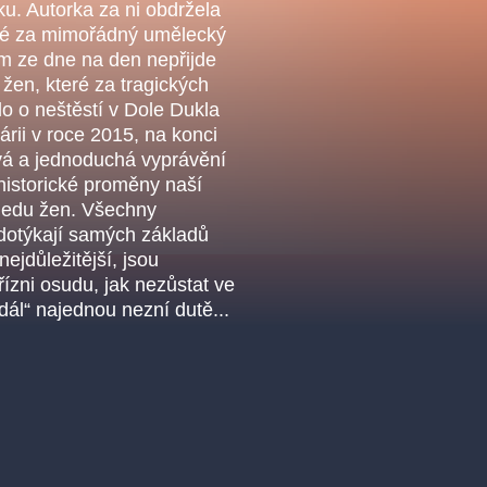
.o.
tiku. Autorka za ni obdržela
Parnas Ensemb
iné za mimořádný umělecký
vám ze dne na den nepřijde
en, které za tragických
lo o neštěstí v Dole Dukla
rii v roce 2015, na konci
ová a jednoduchá vyprávění
historické proměny naší
ledu žen. Všechny
dotýkají samých základů
 nejdůležitější, jsou
řízni osudu, jak nezůstat ve
ha
sleva
klasickáhudba
filmováhudba
státníopera
 dál“ najednou nezní dutě...
činohra