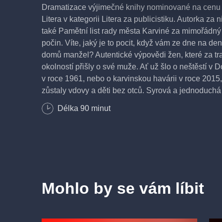
Dramatizace výjimečné knihy nominované na cenu
Litera v kategorii Litera za publicistiku. Autorka za 
také Pamětní list rady města Karviné za mimořádn
počin. Víte, jaký je to pocit, když vám ze dne na de
domů manžel? Autentické výpovědi žen, které za tr
okolností přišly o své muže. Ať už šlo o neštěstí v 
v roce 1961, nebo o karvinskou havárii v roce 2015,
zůstaly vdovy a děti bez otců. Syrová a jednoduchá
nám zároveň umožňují nahlížet na historické prom
Délka
90
minut
a na fenomén hornictví z pohledu žen. Všechny zp
se svými příběhy dotýkají samých základů života, lá
a smrti, a co je nejdůležitější, jsou i návodem, jak ž
nepřízni osudu, jak nezůstat ve stínu tragické událost
dál“ najednou nezní dutě...
Mohlo by se vám líbit
TVŮRCI A OBSAZENÍ
Dramatizace –
Sabina Machačová