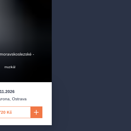
 moravskoslezské -
muzikál
.11.2026
Myrona
,
Ostrava
720 Kč