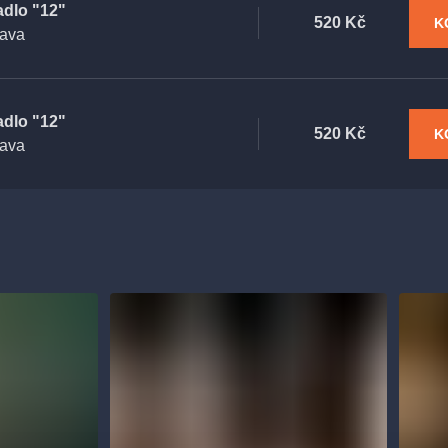
adlo "12"
520 Kč
K
rava
adlo "12"
520 Kč
K
rava