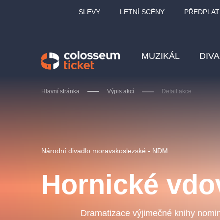
SLEVY
LETNÍ SCÉNY
PŘEDPLAT
MUZIKÁL
DIV
Hlavní stránka
Výpis akcí
Detail akce
Doporučujeme
Národní divadlo moravskoslezské - NDM
Hornické vdo
LUCIE BÍLÁ - TURNÉ
KA
OBYČEJNÁ HOLKA
Dramatizace výjimečné knihy nomi
Pi
2026