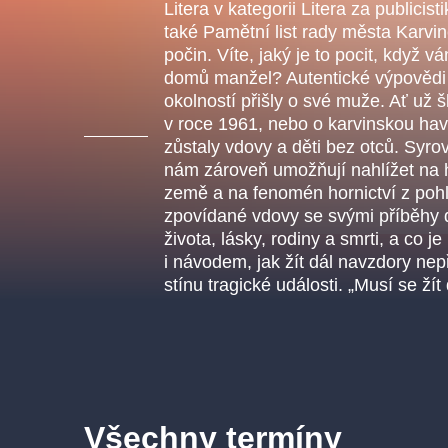
s.r
Litera v kategorii Litera za publicis
Agentura 44, s.r.o.
také Pamětní list rady města Karv
počin. Víte, jaký je to pocit, když 
domů manžel? Autentické výpovědi ž
okolností přišly o své muže. Ať už š
v roce 1961, nebo o karvinskou havá
Ostatní hledají
zůstaly vdovy a děti bez otců. Syr
nám zároveň umožňují nahlížet na 
muzikálypraha
země a na fenomén hornictví z poh
zpovídané vdovy se svými příběhy 
Nejnavštěvovanější
života, lásky, rodiny a smrti, a co je
i návodem, jak žít dál navzdory nep
muzikálypraha
divadlopra
stínu tragické události. „Musí se žít
muzikál
národnídivadlo
Všechny termíny