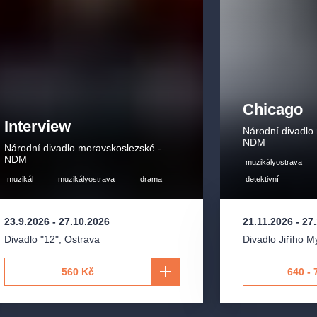
Chicago
Interview
Národní divadlo
NDM
Národní divadlo moravskoslezské -
NDM
muzikályostrava
muzikál
muzikályostrava
drama
detektivní
23.9.2026
-
27.10.2026
21.11.2026
-
27
Divadlo "12"
,
Ostrava
Divadlo Jiřího 
560 Kč
640 - 