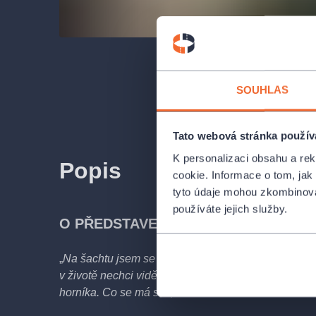
SOUHLAS
Tato webová stránka použív
K personalizaci obsahu a re
Popis
cookie. Informace o tom, jak
tyto údaje mohou zkombinovat
používáte jejich služby.
O PŘEDSTAVENÍ
„
Na šachtu jsem se nezlobila, ale říkala jsem, že ho
v životě nechci vidět, a pak jsem se stejně znovu p
horníka. Co se má stát, to se stane
.“