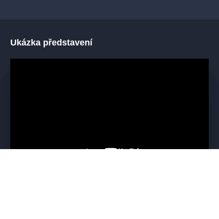
Ukázka představení
Mohlo by se vám líbit
VŠECHNY TERMÍNY