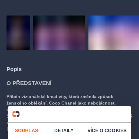
Popis
O PŘEDSTAVENÍ
Příběh vizionářské kreativity, která změnila způsob
ženského oblékání. Coco Chanel jako nebojácnost,
dravost a risk, stejně jako vkus, filozofie a značka.
Současný balet Mária Radačovského o ženě, která zásadně
ovlivnila svět módy.
Premiéra 3. 5. 2024.
SOUHLAS
DETAILY
VÍCE O COOKIES