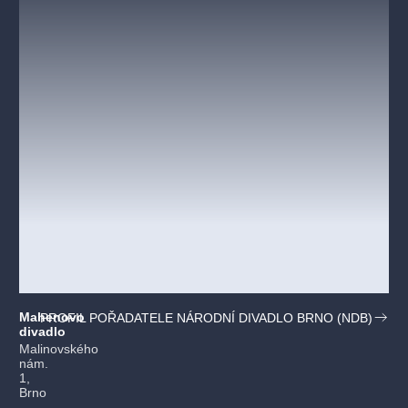
Mahenovo
PROFIL POŘADATELE NÁRODNÍ DIVADLO BRNO (NDB)
divadlo
Malinovského
nám.
1,
Brno