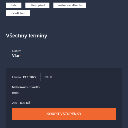
muzikálypraha
divadlopraha
sleva
klasickáhudba
balet
životopisné
mahenovodivadlo
filmováhudba
státníopera
rudolfinum
muzikál
divadlobrno
národnídivadlo
činohra
Všechny termíny
Datum
Vše
Utorok
19.1.2027
19:00
Mahenovo divadlo
Brno
259 - 805 Kč
KOUPIT VSTUPENKY