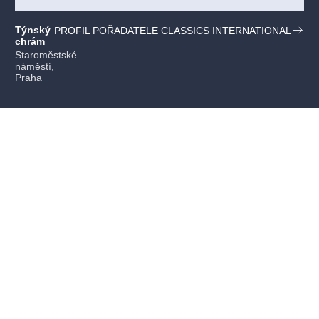
Týnský
PROFIL POŘADATELE CLASSICS INTERNATIONAL
chrám
Staroměstské
náměstí,
Praha
Mohlo by se vám líbit
VŠECHNY TERMÍNY
CLASSIC
SPECTACULAR
v Klementinu – Mozart,
Bach, Vivaldi
Classics international
koncert
klasickáhudba