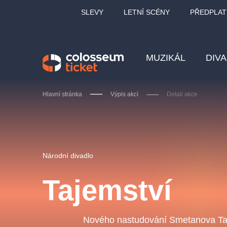
SLEVY
LETNÍ SCÉNY
PŘEDPLAT
MUZIKÁL
DIV
Hlavní stránka
Výpis akcí
Detail akce
Doporučujeme
Národní divadlo
Tajemství
LUCIE BÍLÁ - TURNÉ
KA
OBYČEJNÁ HOLKA
Nového nastudování Smetanova Taj
Pi
2026