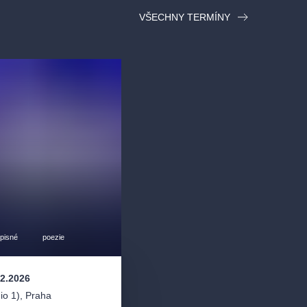
VŠECHNY TERMÍNY
opisné
poezie
12.2026
io 1)
,
Praha