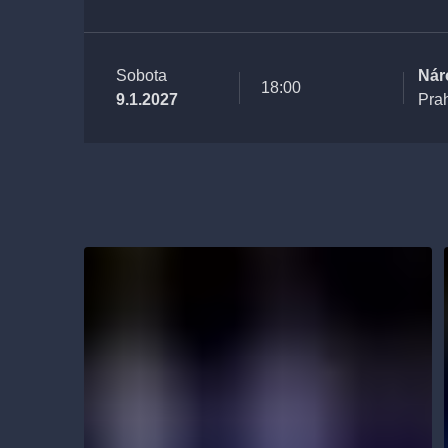
Sobota
Nár
18:00
9.1.2027
Pra