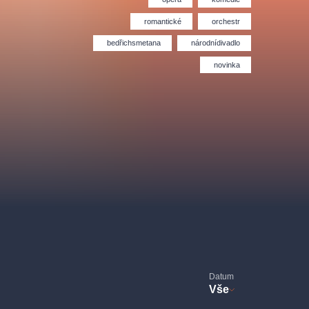
Divadlo Hybernia
Filmový orchestr Praha
le
(FOP)
romantické
orchestr
bedřichsmetana
národnídivadlo
novinka
rudolfinum
Datum
Vše