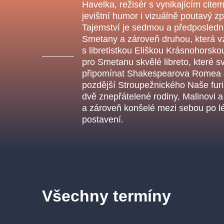
s.r
Havelka, režisér s vynikajícím cite
Agentura 44, s.r.o.
jevištní humor i vizuálně poutavý z
Tajemství je sedmou a předposledn
Smetany a zároveň druhou, která v
s libretistkou Eliškou Krásnohorsko
pro Smetanu skvělé libreto, které 
Ostatní hledají
připomínat Shakespearova Romea a J
pozdější Stroupežnického Naše furi
muzikálypraha
dvě znepřátelené rodiny, Malinovi a 
a zároveň konšelé mezi sebou po l
Nejnavštěvovanější
postavení.
muzikálypraha
divadlopra
muzikál
národnídivadlo
Všechny termíny