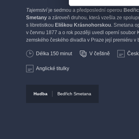
Tajemství
je sedmou a předposlední operou
Bedři
Smetany
a zároveň druhou, která vzešla ze spolup
s libretistkou
Eliškou Krásnohorskou
. Smetana o
v červnu 1877 a o rok později uvedl operní soubor
zemského českého divadla v Praze její premiéru 
českého divadla. V Národním divadle byla opera u
Délka
150
minut
V češtině
České
prvního výročí skladatelova úmrtí, 12. května 1885.
se však začala těšit až s příchodem šéfa opery a di
Anglické titulky
Kovařovice, který si byl plně vědom kvalit tohoto 
vrcholného díla. Krásnohorská připravila pro Smet
libreto, které svými motivy může připomínat Shak
a Julii
právě tak jako třeba pozdější Stroupežnické
Hudba
Bedřich Smetana
V jednom městě žijí dvě znepřátelené rodiny, Malino
Jejich otcové a zároveň konšelé mezi sebou po léta
o společenské postavení. Kalina tím chce předevší
není takový chudák, za jakého jej Malina kdysi měl
dát za ženu svoji sestru Rózu. A nyní k tomu všemu 