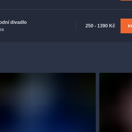
odní divadlo
250 - 1390 Kč
K
ha