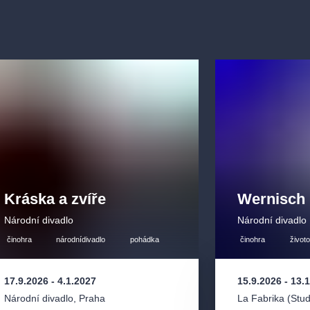
ové a Víta
ozepří přispěje
terý přivede
 vždy tím
sér s vynikajícím
ě poutavý způsob
u hudebního
Kráska a zvíře
Wernisch
edřicha Smetany.
Národní divadlo
Národní divadlo
činohra
národnídivadlo
pohádka
činohra
život
17.9.2026
-
4.1.2027
15.9.2026
-
13.
Národní divadlo
,
Praha
La Fabrika (Stud