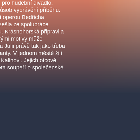
.o.
m pro hudební divadlo,
Parnas Ensemb
působ vyprávění příběhu.
í operou Bedřicha
zešla ze spolupráce
u. Krásnohorská připravila
svými motivy může
ulii právě tak jako třeba
anty. V jednom městě žijí
Kalinovi. Jejich otcové
éta soupeří o společenské
ha
sleva
klasickáhudba
filmováhudba
státníopera
činohra