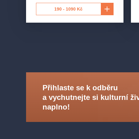
190 - 1090 Kč
Režie: Ondřej Havelka
Scéna: Martin Černý
Dirigent: Robert Jindra
Přihlaste se k odběru
a vychutnejte si kulturní ži
naplno!