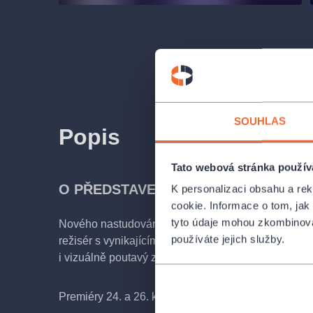
SOUHLAS
Popis
Tato webová stránka použív
O PŘEDSTAVENÍ
K personalizaci obsahu a re
cookie. Informace o tom, jak
tyto údaje mohou zkombinovat
Nového nastudování Smetanova Tajemství se ujal 
používáte jejich služby.
režisér s vynikajícím citem pro hudební divadlo, jev
i vizuálně poutavý způsob vyprávění příběhu.
Premiéry 24. a 26. května 2024 v Národním divadle