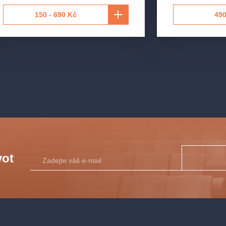
150 - 690 Kč
490
vot