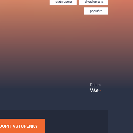
Divadlo Hybernia
Filmový orchestr Praha
státníopera
divadlopraha
le
(FOP)
populární
rudolfinum
Datum
Vše
OUPIT VSTUPENKY