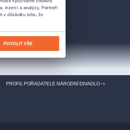
ěvnosti využíváme soubory
, inzerci a analýzy. Partneři
li v důsledku toho, že
POVOLIT VŠE
PROFIL POŘADATELE NÁRODNÍ DIVADLO