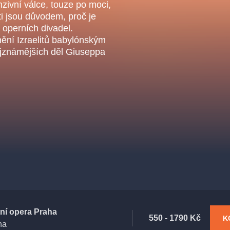
.o.
nzivní válce, touze po moci,
Parnas Ensemb
rti jsou důvodem, proč je
 operních divadel.
ění Izraelitů babylónským
jznámějších děl Giuseppa
ha
sleva
klasickáhudba
filmováhudba
státníopera
činohra
tní opera Praha
550 - 1790 Kč
K
ha