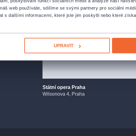
klam, poskytování funkcí sociálních médií a analýze naší návšt
jaté virtuózní
 náš web používáte, sdílíme se svými partnery pro sociální média
, touze po moci,
 s dalšími informacemi, které jste jim poskytli nebo které získa
 proč
adel.
bylónský král
é titulky
UPRAVIT
ého
onozorova
ů
diho libretisty
ě a svár jeho
ibreto tak volně
Státní opera Praha
ickou fantazií
Wilsonova 4, Praha
prvé naplno
a Scale roku
e ke slávě.