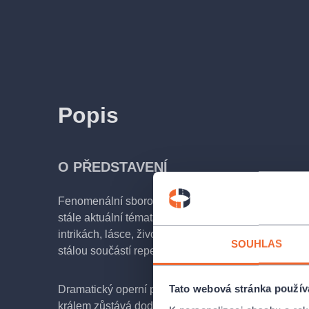
Popis
O PŘEDSTAVENÍ
Fenomenální sborové scény, extrémně vypjaté virtuó
stále aktuální témata o expanzivní válce, touze po m
intrikách, lásce, životě a smrti jsou důvodem, proč
SOUHLAS
stálou součástí repertoáru operních divadel.
Tato webová stránka použív
Dramatický operní příběh o podmanění Izraelitů b
králem zůstává dodnes jedním z nejznámějších dě