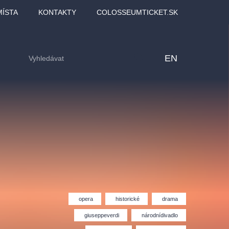
MÍSTA
KONTAKTY
COLOSSEUMTICKET.SK
EN
opera
historické
drama
lfinu -
Love2Dance - Láska,
Filmový orchestr Praha
giuseppeverdi
národnídivadlo
LDI,
tanec a sen
v Novoměstské radnici