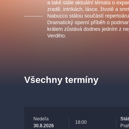
s.r
a také stále aktuální témata o expa
Agentura 44, s.r.o.
zradě, intrikách, lásce, životě a sm
Nabucco stálou součástí repertoáru
Dramatický operní příběh o podman
králem zůstává dodnes jedním z ne
Verdiho.
Ostatní hledají
muzikálypraha
Nejnavštěvovanější
Všechny termíny
muzikálypraha
divadlopra
muzikál
národnídivadlo
Nedeľa
Stá
18:00
30.8.2026
Pra