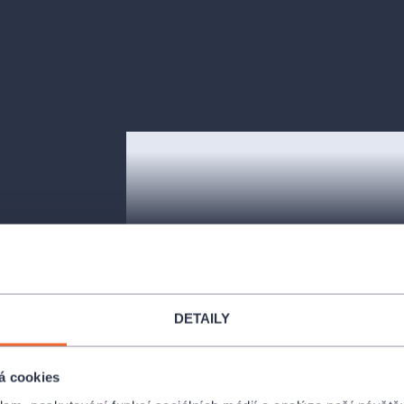
zní árie a také
oci, zradě,
 je Nabucco
DETAILY
á cookies
abylónským
l
Giuseppa