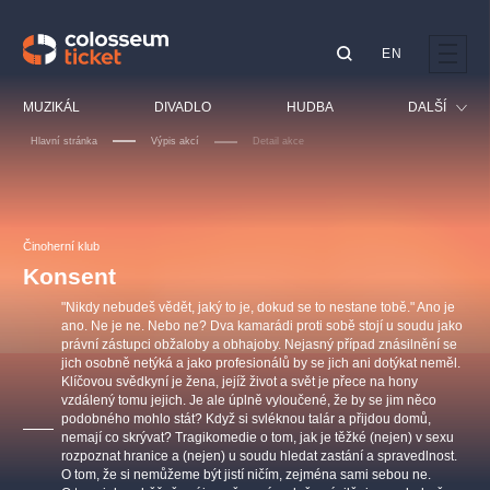
EN
Doporučujeme
MUZIKÁL
DIVADLO
HUDBA
DALŠÍ
Hlavní stránka
Výpis akcí
Detail akce
Festival
Kino
LUCIE BÍLÁ - TURNÉ
KABÁT - TURNÉ 2026
Mamma Mia!
OBYČEJNÁ HOLKA
Pro děti
Činoherní klub
Pink Panther Agency,
Kultura pod hvězdami
2026
s.r.o.
Konsent
Prohlídky
Agentura 44, s.r.o.
"Nikdy nebudeš vědět, jaký to je, dokud se to nestane tobě." Ano je
Sport
ano. Ne je ne. Nebo ne? Dva kamarádi proti sobě stojí u soudu jako
právní zástupci obžaloby a obhajoby. Nejasný případ znásilnění se
Ostatní
jich osobně netýká a jako profesionálů by se jich ani dotýkat neměl.
Ostatní hledají
Klíčovou svědkyní je žena, jejíž život a svět je přece na hony
vzdálený tomu jejich. Je ale úplně vyloučené, že by se jim něco
muzikálypraha
podobného mohlo stát? Když si svléknou talár a přijdou domů,
nemají co skrývat? Tragikomedie o tom, jak je těžké (nejen) v sexu
rozpoznat hranice a (nejen) u soudu hledat zastání a spravedlnost.
Nejnavštěvovanější
O tom, že si nemůžeme být jistí ničím, zejména sami sebou ne.