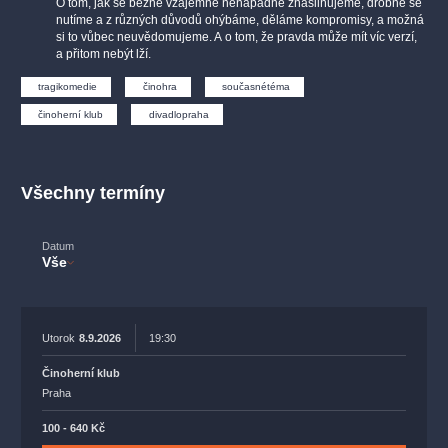
O tom, jak se běžně vzájemně nenápadně znásilňujeme, drobně se
muzikálypraha
divadlopraha
sleva
klasickáhudba
nutíme a z různých důvodů ohýbáme, děláme kompromisy, a možná
si to vůbec neuvědomujeme. A o tom, že pravda může mít víc verzí,
filmováhudba
státníopera
rudolfinum
muzikál
a přitom nebýt lží.
národnídivadlo
činohra
tragikomedie
činohra
současnétéma
činoherní klub
divadlopraha
Všechny termíny
Datum
Vše
Utorok
8.9.2026
19:30
Činoherní klub
Praha
100 - 640 Kč