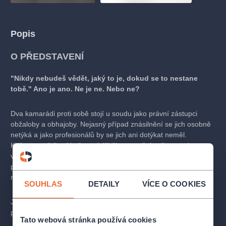
Popis
O PŘEDSTAVENÍ
"Nikdy nebudeš vědět, jaký to je, dokud se to nestane
tobě." Ano je ano. Ne je ne. Nebo ne?
Dva kamarádi proti sobě stojí u soudu jako právní zástupci
obžaloby a obhajoby. Nejasný případ znásilnění se jich osobně
netýká a jako profesionálů by se jich ani dotýkat neměl.
Klíčovou svědkyní je žena, jejíž život a svět je přece na hony
vzdálený tomu jejich. Je ale úplně vyloučené, že by se jim něco
podobného mohlo stát? Když si svléknou talár a přijdou domů,
nemají co skrývat?
SOUHLAS
DETAILY
VÍCE O COOKIES
Je správné mít tajemství, a je možné je nemít? Jak velký je
prostor mezi pravdou a lží, a máme právo nevypovídat? Jak
Tato webová stránka používá cookies
různě se důkazy jeví v různém světle? A jak dobře známe