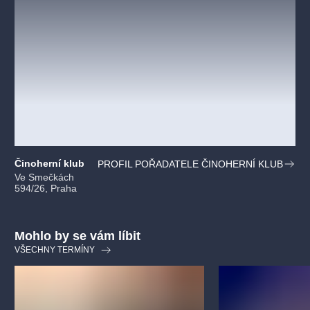
kostýmy
Petra Krčmářová
hudba
Jiří Hájek
Činoherní klub
PROFIL POŘADATELE ČINOHERNÍ KLUB
Ve Smečkách
594/26, Praha
Mohlo by se vám líbit
VŠECHNY TERMÍNY