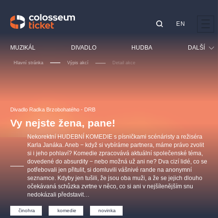
EN
Doporučujeme
MUZIKÁL
DIVADLO
HUDBA
DALŠÍ
Hlavní stránka
Výpis akcí
Detail akce
Festival
Kino
LUCIE BÍLÁ - TURNÉ
KABÁT - TURNÉ 2026
Mamma Mia!
OBYČEJNÁ HOLKA
Pro děti
Divadlo Radka Brzobohatého - DRB
Pink Panther Agency,
Kultura pod hvězdami
2026
s.r.o.
Vy nejste žena, pane!
Prohlídky
Agentura 44, s.r.o.
Nekorektní HUDEBNÍ KOMEDIE s písničkami scénáristy a režiséra
Sport
Karla Janáka. Aneb − když si vybíráme partnera, máme právo zvolit
si i jeho pohlaví? Komedie zpracovává aktuální společenské téma,
Ostatní
dovedené do absurdity − nebo možná už ani ne? Dva cizí lidé, co se
Ostatní hledají
potřebovali jen přitulit, si domluvili vášnivé rande na anonymní
seznamce. Kdyby jen tušili, že jsou oba muži, a že se jejich dlouho
muzikálypraha
očekávaná schůzka zvrtne v něco, co si ani v nejšílenějším snu
nedokázali představit…
Nejnavštěvovanější
činohra
komedie
novinka