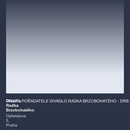
Divadlo
PROFIL POŘADATELE DIVADLO RADKA BRZOBOHATÉHO - DRB
Radka
Brzobohatého
Opletalova
5,
Praha