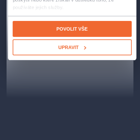
uplynulých sedmdesáti let (‘Láska je láska’, ‘To se mi líbí’,
používáte jejich služby.
‘Zvonky štěstí’, ‘Ach, ta láska nebeská’, ‘Za svou pravdou
stát’…)
POVOLIT VŠE
Autor ve hře vtipným způsobem poukazuje na to, co se může
stát, když se z tak intimních věcí, jako je sexualita a láska, stane
nástroj moci. Jak sám říká, některé scénáře píše na zakázku,
UPRAVIT
ale v tomto případě měl nutkání vyjádřit se k soudobému trendu
hyperkorektnosti… a zatím ještě do absurdna dovádí, jak to vše
může skončit…
Hrají:
Milan Kokeš : Jakub Slach, Libor Náramný: Ernesto
Čekan, Žalobce: Milan Enčev, Obhájkyně: Anna Kulovaná /
Charlotte Doubravová, Soudkyně: Simona Postlerová / Romana
Goščíková, Přísedící : Jan Fanta, Novinářka: Alžběta Fišerová
Autor:
Karel Janák
Režie:
Lukáš Burian