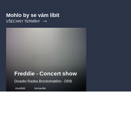
Mohlo by se vám líbit
VŠECHNY TERMÍNY
Freddie - Concert show
Divadlo Radka Brzobohatého - DRB
muzikál
komedie
freddiemercury
19.9.2026
-
11.6.2027
Divadlo Radka Brzobohatého
,
Praha