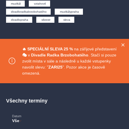
muzikálypraha
divadlopraha
sleva
klasickáhudba
muzikál
vztahové
filmováhudba
státníopera
rudolfinum
muzikál
divadloradkabrzobohatého
muzikálypraha
divadlopraha
silvestr
sleva
národnídivadlo
činohra
🔥 SPECIÁLNÍ
SLEVA 25 %
na zářijové představení
🎭
v
Divadle Radka Brzobohatého
. Stačí si pouze
zvolit místa v sále a následně u každé vstupenky
navolit slevu: "
ZARI25
". Pozor akce je časově
omezená.
Všechny termíny
Datum
Vše