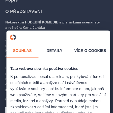
Popis
O PŘEDSTAVENÍ
Nekorektní HUDEBNÍ KOMEDIE s písničkami scénáristy
a režiséra Karla Janáka
Aneb − když si vybíráme partnera, máme právo zvolit si i jeho
pohlaví?
SOUHLAS
DETAILY
VÍCE O COOKIES
Komedie zpracovává aktuální společenské téma, dovedené do
absurdity − nebo možná už ani ne?
Dva cizí lidé, co se potřebovali jen přitulit, si domluvili vášnivé
Tato webová stránka používá cookies
rande na anonymní seznamce. Kdyby jen tušili, že jsou oba
K personalizaci obsahu a reklam, poskytování funkcí
muži, a že se jejich dlouho očekávaná schůzka zvrtne v něco,
sociálních médií a analýze naší návštěvnosti
co si ani v nejšílenějším snu nedokázali představit… V něco, co
využíváme soubory cookie. Informace o tom, jak náš
jim převrátí život vzhůru nohama, a co se jim rozhodně nebude
web používáte, sdílíme se svými partnery pro sociální
líbit.
Délka
90
minut
Tato originální komedie divákům nabízí veselou cestu od
média, inzerci a analýzy. Partneři tyto údaje mohou
bláznivého nedorozumění až k neobyčejně korektní totalitě. To
zkombinovat s dalšími informacemi, které jste jim
vše za doprovodu těch největších českých a slovenských hitů
poskytli nebo které získali v důsledku toho, že