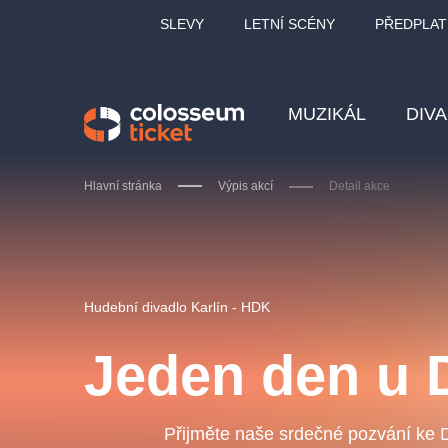
SLEVY
LETNÍ SCÉNY
PŘEDPLAT
MUZIKÁL
DIV
Hlavní stránka
Výpis akcí
Detail akce
Doporučujeme
Hudební divadlo Karlín - HDK
Jeden den u 
LUCIE BÍLÁ - TURNÉ
KA
OBYČEJNÁ HOLKA
Přijměte naše srdečné pozvání ke
Pi
2026