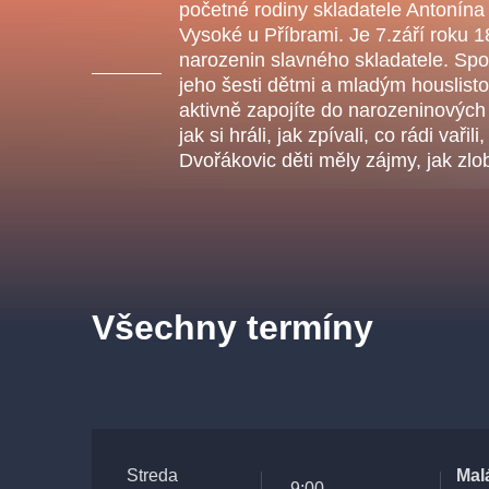
s.r
početné rodiny skladatele Antonína
Agentura 44, s.r.o.
Vysoké u Příbrami. Je 7.září roku 
narozenin slavného skladatele. Sp
jeho šesti dětmi a mladým houslis
aktivně zapojíte do narozeninových p
jak si hráli, jak zpívali, co rádi vařili
Ostatní hledají
Dvořákovic děti měly zájmy, jak zlob
muzikálypraha
Nejnavštěvovanější
muzikálypraha
divadlopra
Všechny termíny
muzikál
národnídivadlo
Streda
Mal
9:00