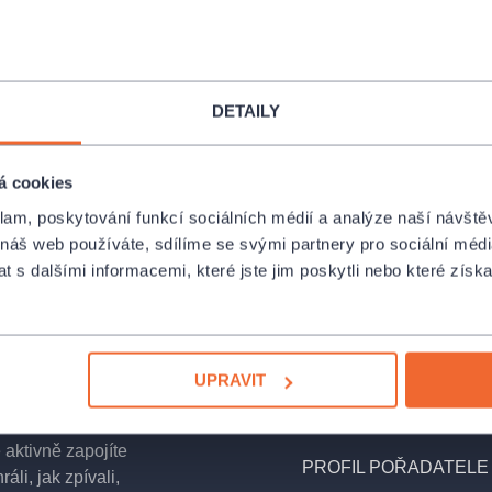
DETAILY
á cookies
Místa
klam, poskytování funkcí sociálních médií a analýze naší návšt
 náš web používáte, sdílíme se svými partnery pro sociální média
 s dalšími informacemi, které jste jim poskytli nebo které získa
Malá scéna HD Karlín
Křižíkova 10, Praha
ávštěvu do
ich domku ve
UPRAVIT
Malá scéna HD Karlín
slavou 55.
Křižíkova 10, Praha
anželkou, jeho
aktivně zapojíte
PROFIL POŘADATELE 
áli, jak zpívali,