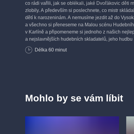
co rádi vařili, jak se oblékali, jaké Dvořákovic děti 
zlobily. A především si poslechnete, co mistr skládal
dětí k narozeninám. A nemusíme jezdit až do Vyso
a všechno si přeneseme na Malou scénu Hudebníh
v Karlíně a připomeneme si jednoho z našich nejle
a nejslavnějších hudebních skladatelů, jeho hudbu i
Dvořákovi žili.
Délka
60
minut
Hudební doprovod
Klavír:
Jana Urbanová
Housle:
Mohlo by se vám líbit
Ondřej Suchan