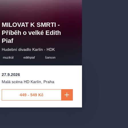
MILOVAT K SMRTI -
Příběh o velké Edith
Piaf
Hudební divadlo Karlín - HDK
muzikál
edithpiaf
šanson
27.9.2026
Malá scéna HD Karlín
,
Praha
449 - 549 Kč