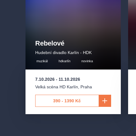
Rebelové
Hudební divadlo Karlín - HDK
muzikál
hdkarlín
novinka
7.10.2026
-
11.10.2026
Velká scéna HD Karlín
,
Praha
390 - 1390 Kč