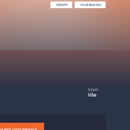
Divadlo Hybernia
Filmový orchestr Praha
hdkarlín
muzikálypraha
le
(FOP)
rudolfinum
Datum
Vše