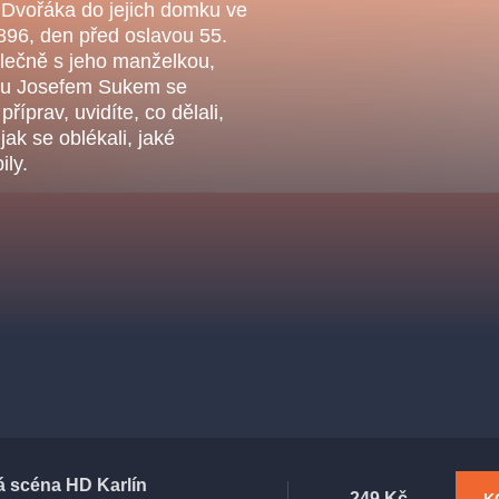
.o.
 Dvořáka do jejich domku ve
Parnas Ensemb
1896, den před oslavou 55.
olečně s jeho manželkou,
tou Josefem Sukem se
říprav, uvidíte, co dělali,
, jak se oblékali, jaké
ily.
ha
sleva
klasickáhudba
filmováhudba
státníopera
činohra
á scéna HD Karlín
249 Kč