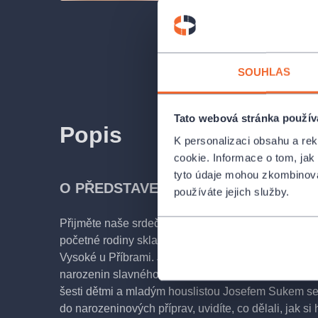
SOUHLAS
Tato webová stránka použív
Popis
K personalizaci obsahu a re
cookie. Informace o tom, jak
tyto údaje mohou zkombinovat
O PŘEDSTAVENÍ
používáte jejich služby.
Přijměte naše srdečné pozvání ke Dvořákům. Na n
početné rodiny skladatele Antonína Dvořáka do jej
Vysoké u Příbrami. Je 7.září roku 1896, den před o
narozenin slavného skladatele. Společně s jeho m
šesti dětmi a mladým houslistou Josefem Sukem se 
do narozeninových příprav, uvidíte, co dělali, jak si hr